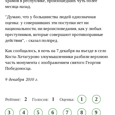
храмов в республике, произошедших чуть более
месяца назад.
"Думаю, что у большинства людей однозначная
оценка: у совершивших эти поступки нет ни
национальности, ни вероисповедания, как у любых
преступников, которые совершают противоправные
действия", - сказал полпред.
Как сообщалось, в ночь на 7 декабря на въезде в село
Коста-Хетагурово злоумышленники разбили верхнюю
часть монумента с изображением святого Георгия
Победоносца.
9 декабря 2010 г.
2
1
1
2
Рейтинг:
Голосов:
Оценка:
3
4
5
6
7
8
9