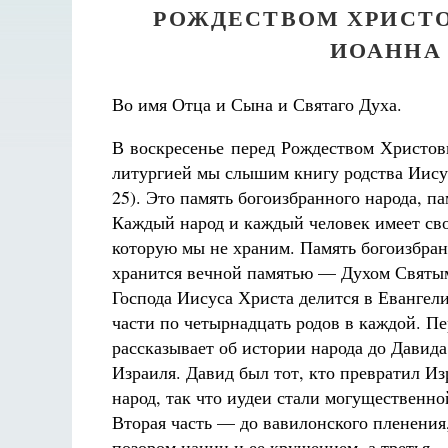
РОЖДЕСТВОМ ХРИСТОВ
ИОАННА
Во имя Отца и Сына и Святаго Духа.
В воскресенье перед Рождеством Христо
литургией мы слышим книгу родства Иисус
25). Это память богоизбранного народа, па
Каждый народ и каждый человек имеет св
Разлуки не будет
которую мы не храним. Память богоизбран
Фредерика де Грааф
хранится вечной памятью — Духом Святым
Господа Иисуса Христа делится в Евангел
части по четырнадцать родов в каждой. Пе
рассказывает об истории народа до Давида
Израиля. Давид был тот, кто превратил Из
народ, так что иудеи стали могущественно
Вторая часть — до вавилонского пленения
позором нации и ее крушением, а третья 