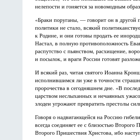
нелепости и гоняется за новомодным обра
«Браки поруганы, — говорит он в другой 
политики не стало, всякий политиканству
к Родине, и они готовы продать ее иноро
Настал, в полную противоположность Еван
распутство с пьянством, расхищение, вор
и посылок, и враги России готовят разлож
И всякий раз, читая святого Иоанна Кронш
исполнившимся ли уже в точности страшн
пророчества в сегодняшнем дне. «В послед
царством неслыханных и нечаянных ужасо
злодеи угрожают превратить престолы силь
Говоря о надвигающейся на Россию гибели
всегда соединяет ее с близостью Второго
Второго Пришествия Христова, ибо наступи