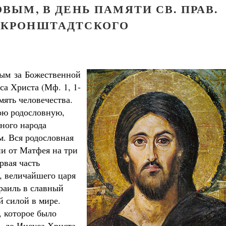
ЫМ, В ДЕНЬ ПАМЯТИ СВ. ПРАВ.
 КРОНШТАДТСКОГО
вым за Божественной
а Христа (Мф. 1, 1-
мять человечества.
Великомученик Георгий Победоносец. Н
ою родословную,
святого
ного народа
Роман Котов
Как найти своё место в жизни
. Вся родословная
Кирилл Мурышев
ии от Матфея на три
рвая часть
, величайшего царя
раиль в славный
й силой в мире.
, которое было
— до Иисуса Христа,