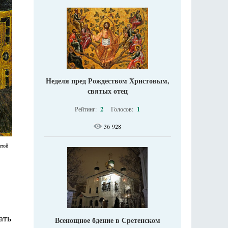
Неделя пред Рождеством Христовым,
святых отец
Рейтинг:
2
Голосов:
1
36 928
ятой
ать
Всенощное бдение в Сретенском