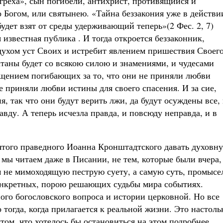
 греха», сын погибели, антихрист, противящийся и
 Богом, или святынею. «Тайна беззакония уже в действи
будет взят от среды удерживающий теперь»(2 Фес. 2, 7)
 известная публика . И тогда откроется беззаконник,
 духом уст Своих и истребит явлением пришествия Своего
атаны будет со всякою силою и знамениями, и чудесами
щением погибающих за то, что они не приняли любви
не приняли любви истины для своего спасения. И за сие,
, так что они будут верить лжи, да будут осуждены все,
ду. А теперь исчезла правда, и повсюду неправда, и в
вятого праведного Иоанна Кронштадтского давать духовн
 мы читаем даже в Писании, не тем, которые были вчера,
м не мимоходящую пеструю суету, а самую суть, промысе
онкретных, порою решающих судьбы мира событиях.
ого богословского вопроса и истории церковной. Но все
о тогда, когда прилагается к реальной жизни. Это настоль
том, что хотелось бы остановиться на этом подробнее.