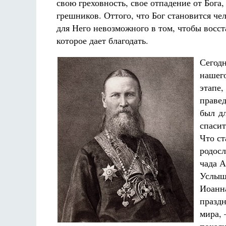
свою греховность, свое отпадение от Бога
грешников. Оттого, что Бог становится че
для Него невозможного в том, чтобы восс
которое дает благодать.
Сегод
нашег
этапе
праве
был д
спаси
Что ст
родосл
чада А
Услыши
Иоанна
праздн
мира, 