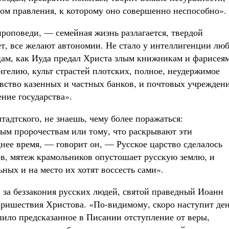
зом правления, к которому оно совершенно неспособно».
проповеди, — семейная жизнь разлагается, твердой
ет, все желают автономии. Не стало у интеллигенции лю
дцам, как Иуда предал Христа злым книжникам и фарисеям
гелию, культ страстей плотских, полное, неудержимое
овство казенных и частных банков, и почтовых учрежден
ение государства».
тадтского, не знаешь, чему более поражаться:
ым пророчествам или тому, что раскрывают эти
нее время, — говорит он, — Русское царство сделалось
в, мятеж крамольников опустошает русскую землю, и
ных и на место их хотят воссесть сами».
 за беззакония русских людей, святой праведный Иоанн
 Пришествия Христова. «По-видимому, скоро наступит де
ло пред­ска­занное в Писании отступление от веры,