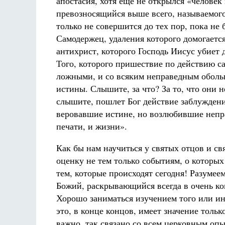
апостасия, хотя еще не открылся «человек
превозносящийся выше всего, называемого
только не совершится до тех пор, пока не 
Самодержец, удаления которого домогается
антихрист, которого Господь Иисус убиет
Того, которого пришествие по действию с
ложными, и со всяким неправедным оболь
истины. Слышите, за что? За то, что они 
слышите, пошлет Бог действие заблуждения
веровавшие истине, но возлюбившие неправ
печати, и жизни».
Как бы нам научиться у святых отцов и с
оценку не тем только событиям, о которых
тем, которые происходят сегодня! Разумее
Божий, раскрывающийся всегда в очень к
Хорошо заниматься изучением того или ин
это, в конце концов, имеет значение тольк
важно, так связано со всем церковным опы