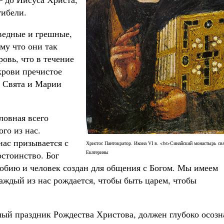
гибели.
ведные и грешные,
ому что они так
ровь, что в течение
 крови пречистое
а Свята и Марии
ловная всего
го из нас.
ас призывается с
Христос Пантократор. Икона VI в. <br>Синайский монастырь св
Екатерины
остоинство. Бог
добию и человек создан для общения с Богом. Мы имеем
аждый из нас рождается, чтобы быть царем, чтобы
лый праздник Рождества Христова, должен глубоко осозн