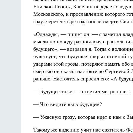
Епископ Леонид Кавелин передает следу
Московского, к прославлению которого гот
году, через четыре года после смерти Свят
«Однажды, — пишет он, — я заметил влады
мысли по поводу разногласия с раскольни
будущего», — возразил я. Тогда с волнени
чувствует, что будущее покрыто темной туч
ударами этой грозы, потеряют память обо в
смертью он сказал настоятелю Сергиевой Л
раньше. Настоятель спросил его: «А будущ
— Будущее тоже, — ответил митрополит.
— Что видите вы в будущем?
— Ужасную грозу, которая идет к нам с За
Такому же видению учит нас святитель Ф