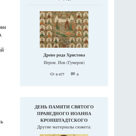
бви
.
ий
Древо рода Христова
Иером. Иов (Гумеров)
6 677
6
ДЕНЬ ПАМЯТИ СВЯТОГО
ПРАВЕДНОГО ИОАННА
КРОНШТАДТСКОГО
нь
Другие материалы сюжета: