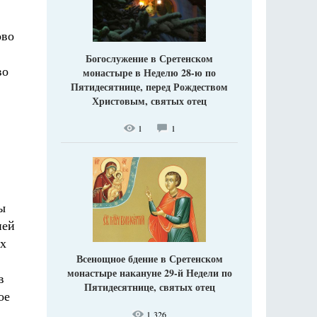
ово
Богослужение в Сретенском
во
монастыре в Неделю 28-ю по
Пятидесятнице, перед Рождеством
Христовым, святых отец
1
1
ы
ней
ых
Всенощное бдение в Сретенском
монастыре накануне 29-й Недели по
в
Пятидесятнице, святых отец
ое
1 326