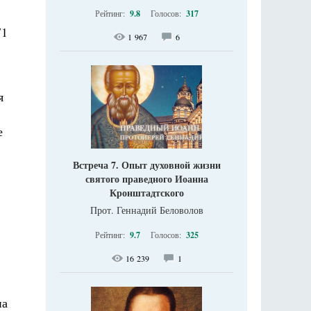
Рейтинг:
9.8
Голосов:
317
71
1 967
6
я
е
Встреча 7. Опыт духовной жизни
святого праведного Иоанна
Кронштадтского
Прот. Геннадий Беловолов
Рейтинг:
9.7
Голосов:
325
16 239
1
на