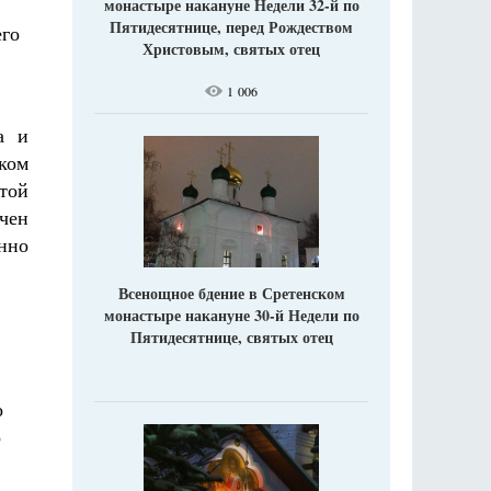
монастыре накануне Недели 32-й по
Пятидесятнице, перед Рождеством
его
Христовым, святых отец
1 006
а и
ком
той
чен
нно
Всенощное бдение в Сретенском
монастыре накануне 30-й Недели по
Пятидесятнице, святых отец
о
о