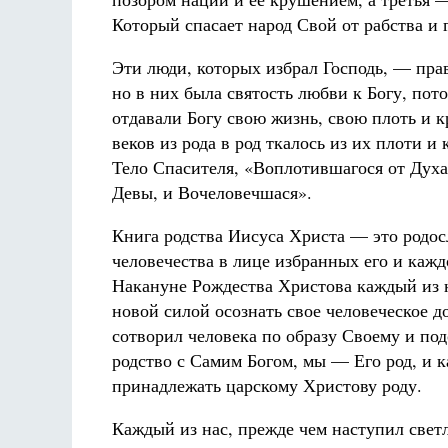
Который спасает народ Свой от рабства и 
Эти люди, которых избрал Господь, — пра
но в них была святость любви к Богу, пот
отдавали Богу свою жизнь, свою плоть и к
веков из рода в род ткалось из их плоти и
Тело Спасителя, «Воплотившагося от Дух
Девы, и Вочеловечшася».
Книга родства Иисуса Христа — это родос
человечества в лице избранных его и каждо
Накануне Рождества Христова каждый из н
новой силой осознать свое человеческое д
сотворил человека по образу Своему и по
родство с Самим Богом, мы — Его род, и к
принадлежать царскому Христову роду.
Каж­дый из нас, прежде чем наступил свет