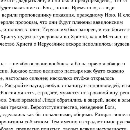
ие сто двадцать лет, и они были предупреждены, что за
будет наказание от Бога, потоп. Время шло, а люди
е верили проповеднику покаяния, праведному Ною. И сл
верили пророкам, что они будут пленены вавилонским
 и пошли в плен; Иерусалим был разорен, и все богатст
ристу иудеи не уверовали во Христа, как в Мессию, и
чество Христа о Иерусалиме вскоре исполнилось: иудеев
на — не «богословие вообще», а боль горячо любящего
ссии. Каждое слово великого пастыря как будто сказано
ее, настолько сильнее; насколько глубже открылось
т. Раскройте наугад любую страницу его проповедей, и в
Россия мятется, страдает, мучается от кровавой внутрен
вов. Злые времена! Люди обратились в зверей, даже в зл
ими грехами. Вероотступничество, неведение Бога,
и, сделались как бы повальными, общими. Разврат вошел 
пропитаны соблазном. Тем именно и страдает ныне русск
бодах, превратно понятых, творит всякие несуразности,