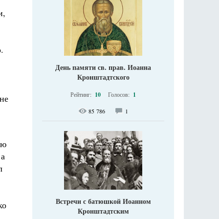
и,
.
День памяти св. прав. Иоанна
Кронштадтского
Рейтинг:
10
Голосов:
1
 не
85 786
1
ую
 а
л
Встречи с батюшкой Иоанном
ко
Кронштадтским