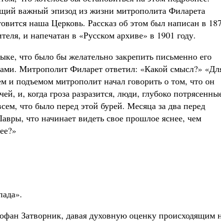
ющий важный эпизод из жизни митрополита Филарета
овится наша Церковь. Рассказ об этом был написан в 18
ителя, и напечатан в «Русском архиве» в 1901 году.
ке, что было бы желательно закрепить письменно его
ками. Митрополит Филарет ответил: «Какой смысл?» «Дл
ем и подъемом митрополит начал говорить о том, что он
ей, и, когда гроза разразится, люди, глубоко потрясенны
сем, что было перед этой бурей. Месяца за два перед
авры, что начинает видеть свое прошлое яснее, чем
ее?»
пада».
еофан Затворник, давая духовную оценку происходящим 