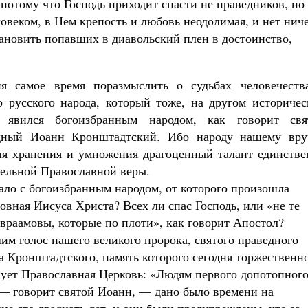
, потому что Господь приходит спасти не праведников, но
ловеком, в Нем крепость и любовь неодолимая, и нет нич
тановить попавших в диавольский плен в достоинство,
ня самое время поразмыслить о судьбах человечеств
о русского народа, который тоже, на другом историчес
, явился богоизбранным народом, как говорит свя
дный Иоанн Кронштадтский. Ибо народу нашему вру
ля хранения и умножения драгоценный талант единстве
тельной Православной веры.
ало с богоизбранным народом, от которого произошла
овная Иисуса Христа? Всех ли спас Господь, или «не те
враамовы, которые по плоти», как говорит Апостол?
м голос нашего великого пророка, святого праведного
 Кронштадтского, память которого сегодня торжественн
ует Православная Церковь: «Людям первого допотопног
— говорит святой Иоанн, — дано было времени на