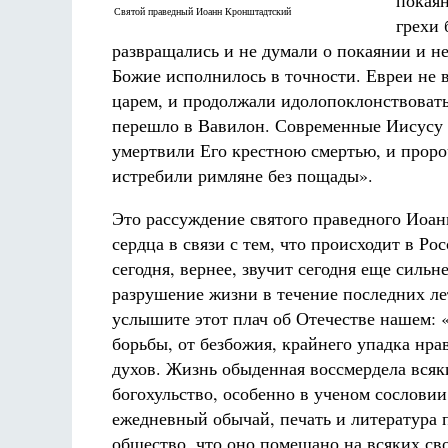
покаян
Святой праведный Иоанн Кронштадтский
грехи 
развращались и не думали о покаянии и н
Божие исполнилось в точности. Евреи не 
царем, и продолжали идолопоклонствовать,
перешло в Вавилон. Современные Иисусу Х
умертвили Его крестною смертью, и проро
истребили римляне без пощады».
Это рассуждение святого праведного Иоан
сердца в связи с тем, что происходит в Ро
сегодня, вернее, звучит сегодня еще сильн
разрушение жизни в течение последних ле
услышите этот плач об Отечестве нашем: «
борьбы, от безбожия, крайнего упадка нра
духов. Жизнь обыденная воссмердела всяк
богохульство, особенно в ученом сослови
ежедневный обычай, печать и литература 
общество, что оно помешано на всяких сво