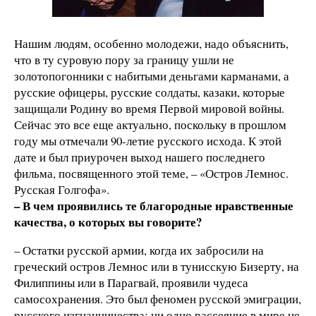
Нашим людям, особенно молодежи, надо объяснить,
что в ту суровую пору за границу ушли не
золотопогонники с набитыми деньгами карманами, а
русские офицеры, русские солдаты, казаки, которые
защищали Родину во время Первой мировой войны.
Сейчас это все еще актуально, поскольку в прошлом
году мы отмечали 90-летие русского исхода. К этой
дате и был приурочен выход нашего последнего
фильма, посвященного этой теме, – «Остров Лемнос.
Русская Голгофа».
– В чем проявились те благородные нравственные
качества, о которых вы говорите?
– Остатки русской армии, когда их забросили на
греческий остров Лемнос или в тунисскую Бизерту, на
Филиппины или в Парагвай, проявили чудеса
самосохранения. Это был феномен русской эмиграции,
русского изгнанничества: ни одно рассеяние в мире не