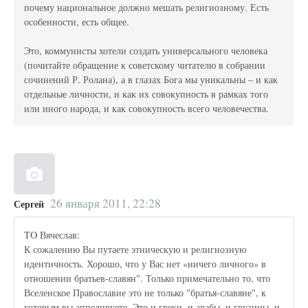
почему национальное должно мешать религиозному. Есть
особенности, есть общее.
Это, коммунисты хотели создать универсального человека
(почитайте обращение к советскому читателю в собрании
сочинений Р. Ролана), а в глазах Бога мы уникальны – и как
отдельные личности, и как их совокупность в рамках того
или иного народа, и как совокупность всего человечества.
26 января 2011, 22:28
Сергей
TO Вячеслав:
К сожалению Вы путаете этническую и религиозную
идентичность. Хорошо, что у Вас нет «ничего личного» в
отношении братьев-славян". Только примечательно то, что
Вселенское Православие это не только "братья-славяне", к
которым вы аппелируете. Это и греки, и арабы, и грузины, и