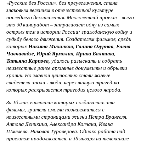
«Русские без России», без преувеличения, стала
знаковым явлением в отечественной культуре
последнего десятилетия. Многолетний проект
–
всего
это 30 киноработ
–
затрагивает одну из самых
острых тем в истории России: гражданскую войну и
судьбу белого движения. Создателям фильмов, среди
которых
Никита Михалков, Галина Огурная, Елена
Чавчавадзе, Юрий Ярмолин, Ирина Бахтина,
Татьяна Карпова,
удалось разыскать и собрать
неизвестные ранее архивные документы и обрывки
хроник. Но главной ценностью стали живые
свидетели эпохи - люди, через личную трагедию
которых раскрывается трагедия целого народа.
За 10 лет, в течение которых создавались эти
фильмы, зрители смогли познакомиться с
неизвестными страницами жизни Петра Врангеля,
Антона Деникина, Александра Колчака, Ивана
Шмелева, Николая Туроверова. Однако работа над
проектом продолжается, и 18 января на телеканале