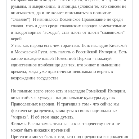
румыны, и американцы, и японцы, (словом те, кто совсем не
вписывается, да и не желает вписываться в пониятие -
"славяне"). И начиналось Вселенское Православие не среди
славян, хоть и дало среди славянских народов замечательные
и плодотворные "всходы", став плоть от плоти "славянской"
верой.
У нас как народа есть чем гордиться. Есть наследие Киевской
и Московской Руси, есть память о Российской Империи. Есть
живое наследие нашей Поместной Церкви - пожалуй
единственное прибежище для тех, кто живет в нынешние
времена, когда уже практически невозможно верить в
возрождение государства.
Но помимо всего этого есть и наследие Ромейской Империи,
византийская культура, национальные культуры других
Православных народов. И трагедия в том - что сейчас мы
фактически разделены, замкнуты в своих национальных
"мирках". И об этом надо думать.
Фильмы Елены замечательны - и к ее творчеству нет и не
может быть никаких претензий.
Претензии могут быть к тем, кто под предлогом возрождения