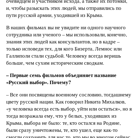
очевидцем и участником исхода, а также их потомки,
и, чтобы разыскать этих людей, мы отправились по
пути русской армии, уходившей из Крыма.
В наших фильмах вы не увидите ни одного научного
сотрудника или ученого – мы использовали, конечно,
знания этих людей как консультантов, но в кадре –
только исповеди тех, для кого Бизерта, Лемнос или
Галлиполи стали судьбой. Человеку всегда веришь
больше, чем сухим историческим сводкам.
– Первые семь фильмов объединяет название
«Русский выбор». Почему?
– Все они посвящены военному сословию, тогдашнему
цвету русской нации. Как говорил Никита Михалков,
«у человека всегда есть выбор, уйти или остаться», но я
тогда возражала ему, что у белых, уходивших из
Крыма, выбора не было: те, кто остался на Родине,
были сразу уничтожены, те, кто ушел, еще как-то
смогли сохранить для нас то, что мы во многом сейчас