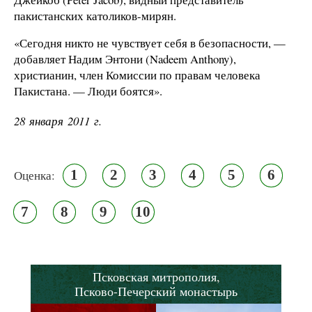
пакистанских католиков-мирян.
«Сегодня никто не чувствует себя в безопасности, —
добавляет Надим Энтони (Nadeem Anthony),
христианин, член Комиссии по правам человека
Пакистана. — Люди боятся».
28 января 2011 г.
1
2
3
4
5
6
Оценка:
7
8
9
10
Псковская митрополия,
Псково-Печерский монастырь