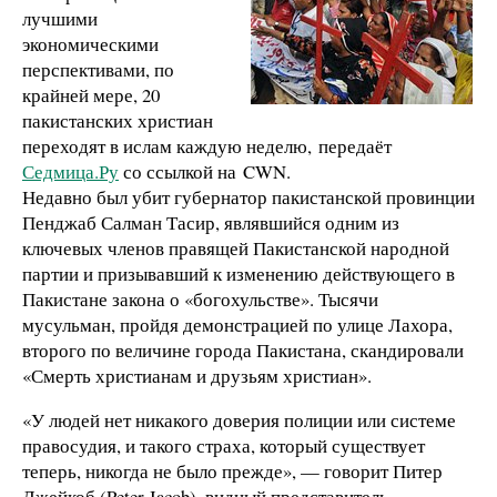
лучшими
экономическими
перспективами, по
крайней мере, 20
пакистанских христиан
переходят в ислам каждую неделю, передаёт
Седмица.Ру
со ссылкой на CWN.
Недавно был убит губернатор пакистанской провинции
Пенджаб Салман Тасир, являвшийся одним из
ключевых членов правящей Пакистанской народной
партии и призывавший к изменению действующего в
Пакистане закона о «богохульстве». Тысячи
мусульман, пройдя демонстрацией по улице Лахора,
второго по величине города Пакистана, скандировали
«Смерть христианам и друзьям христиан».
«У людей нет никакого доверия полиции или системе
правосудия, и такого страха, который существует
теперь, никогда не было прежде», — говорит Питер
Джейкоб (Peter Jacob), видный представитель