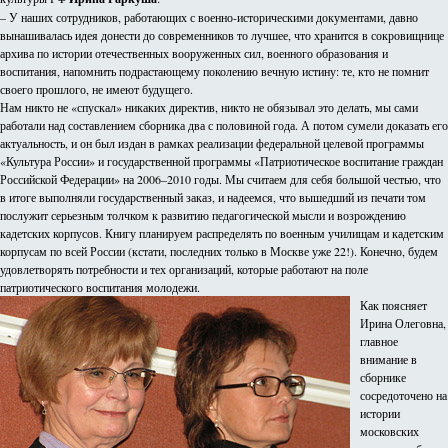
– У наших сотрудников, работающих с военно-историческими документами, давно
вынашивалась идея донести до современников то лучшее, что хранится в сокровищнице
архива по истории отечественных вооруженных сил, военного образования и
воспитания, напомнить подрастающему поколению вечную истину: те, кто не помнит
своего прошлого, не имеют будущего.
Нам никто не «спускал» никаких директив, никто не обязывал это делать, мы сами
работали над составлением сборника два с половиной года. А потом сумели доказать его
актуальность, и он был издан в рамках реализации федеральной целевой программы
«Культура России» и государственной программы «Патриотическое воспитание граждан
Российской Федерации» на 2006–2010 годы. Мы считаем для себя большой честью, что
в итоге выполняли государственный заказ, и надеемся, что вышедший из печати том
послужит серьезным толчком к развитию педагогической мысли и возрождению
кадетских корпусов. Книгу планируем распределять по военным училищам и кадетским
корпусам по всей России (кстати, последних только в Москве уже 22!). Конечно, будем
удовлетворять потребности и тех организаций, которые работают на поле
патриотического воспитания молодежи.
Как поясняет
Ирина Олеговна,
главное
внимание в
сборнике
сосредоточено на
истории
московских