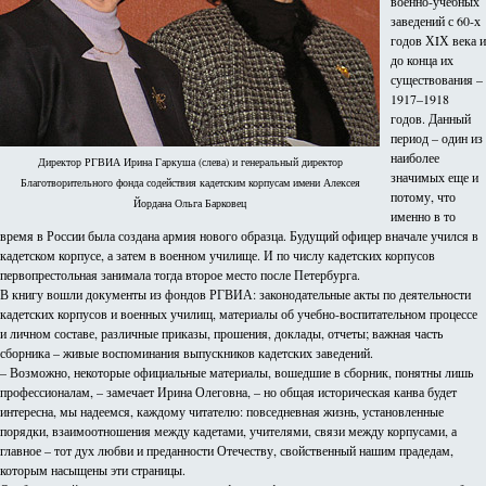
военно-учебных
заведений с 60-х
годов ХIХ века и
до конца их
существования –
1917–1918
годов. Данный
период – один из
наиболее
Директор РГВИА Ирина Гаркуша (слева) и генеральный директор
значимых еще и
Благотворительного фонда содействия кадетским корпусам имени Алексея
потому, что
Йордана Ольга Барковец
именно в то
время в России была создана армия нового образца. Будущий офицер вначале учился в
кадетском корпусе, а затем в военном училище. И по числу кадетских корпусов
первопрестольная занимала тогда второе место после Петербурга.
В книгу вошли документы из фондов РГВИА: законодательные акты по деятельности
кадетских корпусов и военных училищ, материалы об учебно-воспитательном процессе
и личном составе, различные приказы, прошения, доклады, отчеты; важная часть
сборника – живые воспоминания выпускников кадетских заведений.
– Возможно, некоторые официальные материалы, вошедшие в сборник, понятны лишь
профессионалам, – замечает Ирина Олеговна, – но общая историческая канва будет
интересна, мы надеемся, каждому читателю: повседневная жизнь, установленные
порядки, взаимоотношения между кадетами, учителями, связи между корпусами, а
главное – тот дух любви и преданности Отечеству, свойственный нашим прадедам,
которым насыщены эти страницы.