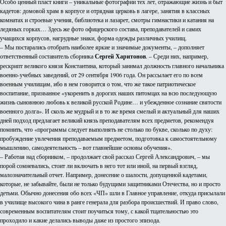
Особо ценный пласт книги – уникальные фотографии тех лет, отражающие жизнь и быт
кадетов: домовой храм в корпусе и отрядная церковь в лагере, занятия в классных
комнатах и строевые учения, библиотека и лазарет, смотры гимнастики и катания на
ледяных горках… Здесь же фото офицерского состава, преподавателей и самих
учащихся корпусов, нагрудные знаки, форма одежды различных училищ.
– Мы постарались отобрать наиболее яркие и значимые документы, – дополняет
ответственный составитель сборника
Сергей Харитонов
. – Среди них, например,
рескрипт великого князя Константина, который занимал должность главного начальника
военно-учебных заведений, от 29 сентября 1906 года. Он рассылает его по всем
военным училищам, ибо в нем говорится о том, что же такое патриотическое
воспитание, призванное «укоренить в дорогих наших питомцах на всю последующую
жизнь сыновнюю любовь к великой русской Родине… и убежденное сознание святости
военного долга». И сколь же мудрый и в то же время смелый и актуальный для наших
дней подход предлагает великий князь преподавателям всех предметов
,
рекомендуя
помнить, что «программы следует выполнять не столько по букве, сколько по духу:
пробуждение увлечения преподаваемым предметом, подготовка к самостоятельному
мышлению, самодеятельность – вот главнейшие основы обучения».
– Работая над сборником, – продолжает свой рассказ Сергей Александрович, – мы
порой сомневались, стоит ли включать в него тот или иной, на первый взгляд,
малозначительный отчет. Например, донесение о шалости, допущенной кадетами,
которые, не забывайте, были не только будущими защитниками Отечества, но и просто
детьми. Обычно донесения обо всех «ЧП» шли в Главное управление, откуда присылали
в училище высокого чина в ранге генерала для разбора происшествий. И право слово,
современным воспитателям стоит поучиться тому, с какой тщательностью это
проходило и какие делались выводы даже из простого эпизода.