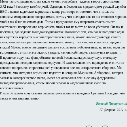
Меня часто спрашивают: так какие же они, эти ребята – кадеты второго десятилетия
ХХI века? Расскажу такой случай. Однажды я беседовала с редактором русской службы
BBC о наших кадетских корпусах; в конце разговора он заметил, что я, мол, все
слишком эмоционально воспринимаю, потому что выходит как-то все слишком хорошо,
чтобы так было на самом деле. Тогда я предложила ему направить своего самого
скептически настроенного журналиста, чтобы тот на месте во всем убедился. Он так и
поступил, дав задание молодой журналистке. Кончилось тем, что после поездки в один
из кадетских корпусов она поинтересовалась у меня, можно ли ей отдать туда своего
сына, который как раз заканчивал начальную школу. Так что, как говорится, приди и
виждь! Можно много говорить о системе воспитания и образования, но нужно один раз
встретиться с этими мальчиками, увидеть, как они себя ведут, заглянуть в их глаза…
В прошлом году наш фонд объявил по всей России конкурс на лучшую методику
преподавания истории кадетских корпусов. И замечательно, что подведение его итогов
совпало по времени с презентацией уникального военно-исторического сборника. Мы
считаем, что методика серьезного педагога и историка Марианны Алборовой, которая
заняла в конкурсе первое место, имеет все основания лечь в основу федеральной
методики преподавания, чтобы любой педагог в кадетской школе смог ею
воспользоваться.
И еще об одном хочу сказать: наша встреча прошла в праздник Сретения Господня, что
также очень знаменательно.
Василий Писаревский
17 февраля 2011 г.