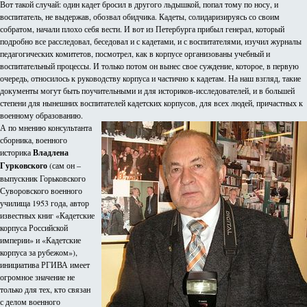
Вот такой случай: один кадет бросил в другого льдышкой, попал тому по носу, и
воспитатель, не выдержав, обозвал обидчика. Кадеты, солидаризируясь со своим
собратом, начали плохо себя вести. И вот из Петербурга прибыл генерал, который
подробно все расследовал, беседовал и с кадетами, и с воспитателями, изучил журналы
педагогических комитетов, посмотрел, как в корпусе организованы учебный и
воспитательный процессы. И только потом он вынес свое суждение, которое, в первую
очередь, относилось к руководству корпуса и частично к кадетам. На наш взгляд, такие
документы могут быть поучительными и для историков-исследователей, и в большей
степени для нынешних воспитателей кадетских корпусов, для всех людей, причастных к
военному образованию.
А по мнению консультанта
сборника, военного
историка
Владлена
Гурковского
(сам он –
выпускник Горьковского
Суворовского военного
училища 1953 года, автор
известных книг «Кадетские
корпуса Российской
империи» и «Кадетские
корпуса за рубежом»),
инициатива РГИВА имеет
огромное значение не
только для тех, кто связан
с делом военного