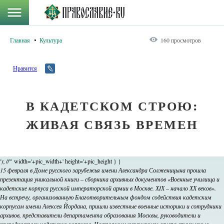
Главная
Культура
160 просмотров
Нравится
В КАДЕТСКОМ СТРОЮ:
ЖИВАЯ СВЯЗЬ ВРЕМЕН
'); //'" width='+pic_width+' height='+pic_height } }
15 февраля в Доме русского зарубежья имени Александра Солженицына прошла
презентация уникальной книги – сборника архивных документов «Военные училища и
кадетские корпуса русской императорской армии в Москве. Х
IХ – начало ХХ веков».
На встречу, организованную Благотворительным фондом содействия кадетским
корпусам имени Алексея Йордана, пришли известные военные историки и сотрудники
архивов, представители департамента образования Москвы, руководители и