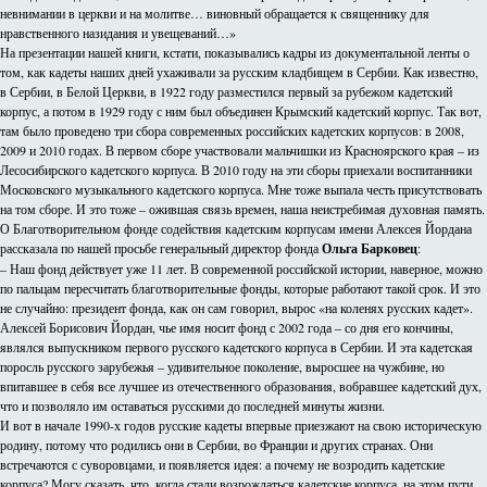
невнимании в церкви и на молитве… виновный обращается к священнику для
нравственного назидания и увещеваний…»
На презентации нашей книги, кстати, показывались кадры из документальной ленты о
том, как кадеты наших дней ухаживали за русским кладбищем в Сербии. Как известно,
в Сербии, в Белой Церкви, в 1922 году разместился первый за рубежом кадетский
корпус, а потом в 1929 году с ним был объединен Крымский кадетский корпус. Так вот,
там было проведено три сбора современных российских кадетских корпусов: в 2008,
2009 и 2010 годах. В первом сборе участвовали мальчишки из Красноярского края – из
Лесосибирского кадетского корпуса. В 2010 году на эти сборы приехали воспитанники
Московского музыкального кадетского корпуса. Мне тоже выпала честь присутствовать
на том сборе. И это тоже – ожившая связь времен, наша неистребимая духовная память.
О Благотворительном фонде содействия кадетским корпусам имени Алексея Йордана
рассказала по нашей просьбе генеральный директор фонда
Ольга Барковец
:
– Наш фонд действует уже 11 лет. В современной российской истории, наверное, можно
по пальцам пересчитать благотворительные фонды, которые работают такой срок. И это
не случайно: президент фонда, как он сам говорил, вырос «на коленях русских кадет».
Алексей Борисович Йордан, чье имя носит фонд с 2002 года – со дня его кончины,
являлся выпускником первого русского кадетского корпуса в Сербии. И эта кадетская
поросль русского зарубежья – удивительное поколение, выросшее на чужбине, но
впитавшее в себя все лучшее из отечественного образования, вобравшее кадетский дух,
что и позволяло им оставаться русскими до последней минуты жизни.
И вот в начале 1990-х годов русские кадеты впервые приезжают на свою историческую
родину, потому что родились они в Сербии, во Франции и других странах. Они
встречаются с суворовцами, и появляется идея: а почему не возродить кадетские
корпуса? Могу сказать, что, когда стали возрождаться кадетские корпуса, на этом пути