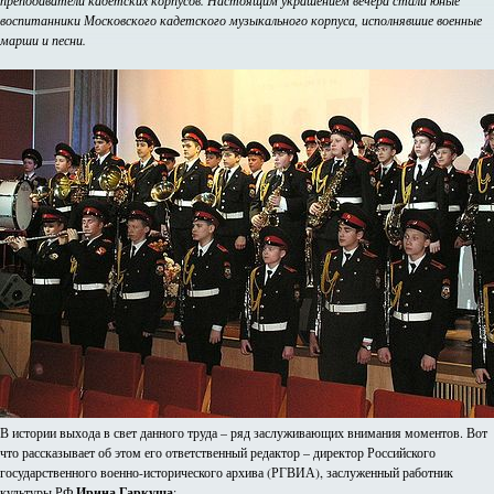
преподаватели кадетских корпусов. Настоящим украшением вечера стали юные
воспитанники Московского кадетского музыкального корпуса, исполнявшие военные
марши и песни.
В истории выхода в свет данного труда – ряд заслуживающих внимания моментов. Вот
что рассказывает об этом его ответственный редактор – директор Российского
государственного военно-исторического архива (РГВИА), заслуженный работник
культуры РФ
Ирина Гаркуша
: