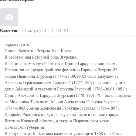
31 марта 2013, 10:40
Валентин
Здравствуйте.
Пишет Валентин Згурский из Киева.
Я работаю над историей рода Згурских.
В связи с этим хочу обратится к Ирине Гаркуше с вопросом.
Носили ли ее предки двойную фамилию Гаркуша-Згурский?
Софья Ивановна Згурская (1747–27.09.1802) была замужем за
Алексеем Герасимовичем Гаркушей (1727–1807) – корнет – у них
дети: Афанасий Алексеевич Гаркуша-Згурский (1768–06.01.1851);
Ирина Алексеевна Гаркуша-Згурская (1770–1791–?) – была замужем
за Михаилом Третьяком; Мария Алексеевна Гаркуша-Згурская
(1784–1803); Анна Алексеевна Гаркуша-Згурская (1786–1807).
Дворяне. Родились на хуторе Згурских ныне в составе города
Яготина Киевской области, а тогда в Пырятинском уезде
Полтавской губернии.
В Петровском Полтавском кадетском училище в 1868 г. работал