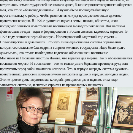
встретилось немало трудностей: не хватало денег, было неприятие тогдашнего общества:
мол, что это за «белогвардейщина»?! И нужно было проводить большую
просветительскую работу, чтобы разъяснять, откуда произрастают наши духовно-
нравственные корни. В 1990-е рушились идеалы семьи, школы, общества, и это
побуждало заняться нравственным воспитанием молодого поколения. Вот на таком
фоне взошла звезда – идея о формировании в России системы кадетских корпусов. В
1992 году появился первый корпус – Новочеркасский кадетский, год спустя –
Новосибирский, и дела пошли. Это чуть ли не единственная система образования,
которая состоялась не благодаря, а вопреки желанию государства. Надо было долго
доказывать, что стране необходимо кадетское образование и воспитание.
Мы знаем из Послания апостола Иакова, что вера без дел мертва. Так и образование без
воспитания мертво. И воспитание – это не только уметь барышне протянуть руку или
пропустить перед собой пожилого человека. Это, в первую очередь, система духовно-
нравственных ценностей, которые нужно заложить в душах и сердцах молодых людей.
Это не просто урок патриотизма, который проводится раз в неделю, этим надо
заниматься системно, и система строится на православных ценностях.