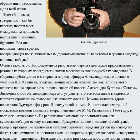
образования и воспитания,
а для всей нации.
– Этим сборником, –
говорит он, – как бы
перекидывается мост
между нашим прошлым,
настоящим и, конечно,
Владлен Гурковский
будущим. Вот она,
настоящая связь времен,
возвращающая нас к национальным духовно-нравственным истокам и дающая надежду
на новые победы!
Очень важно, что отбор документов работниками архива дает яркое представление о
различных сторонах повседневной жизни московских военно-учебных заведений. В
сборнике публикуются и материалы по делу офицера Александровского военного
училища Д.Т. Квалиева, представляющие особый интерес, так как история этого
офицера нашла отражение в широко известной повести Александра Куприна «Юнкера».
Знакомясь с книгой, молодые люди смогут узнать, что все воспитание в кадетских
корпусах строилась на православных началах: именно Церковь являлась ядром
воспитания будущих офицеров. Приведу такой пример. В протоколе осмотра 1-й
московской военной гимназии генерал-лейтенантом М.М. Раговским в 1866 году, в
частности, отмечалось: «На религиозное направление воспитанников как
существеннейшую основу воспитания обращается полное внимание. С этой целью
каждый праздник, не исключая и лагерного времени, перед литургией производятся
беседы законоучителей с воспитанниками (в старшем и среднем возрасте – священника,
в младшем – диакона)… Независимо от этого при каждом проступке против религии,