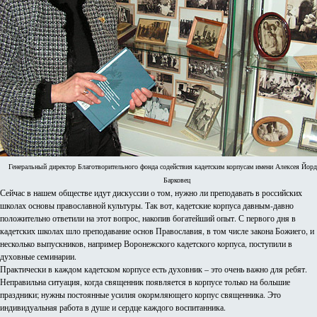
Генеральный директор Благотворительного фонда содействия кадетским корпусам имени Алексея Йорд
Барковец
Сейчас в нашем обществе идут дискуссии о том, нужно ли преподавать в российских
школах основы православной культуры. Так вот, кадетские корпуса давным-давно
положительно ответили на этот вопрос, накопив богатейший опыт. С первого дня в
кадетских школах шло преподавание основ Православия, в том числе закона Божиего, и
несколько выпускников, например Воронежского кадетского корпуса, поступили в
духовные семинарии.
Практически в каждом кадетском корпусе есть духовник – это очень важно для ребят.
Неправильна ситуация, когда священник появляется в корпусе только на большие
праздники; нужны постоянные усилия окормляющего корпус священника. Это
индивидуальная работа в душе и сердце каждого воспитанника.