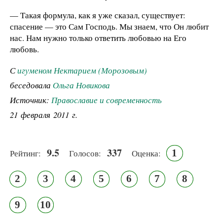
— Такая формула, как я уже сказал, существует:
спасение — это Сам Господь. Мы знаем, что Он любит
нас. Нам нужно только ответить любовью на Его
любовь.
С
игуменом Нектарием (Морозовым)
беседовала
Ольга Новикова
Источник:
Православие и современность
21 февраля 2011 г.
9.5
337
1
Рейтинг:
Голосов:
Оценка:
2
3
4
5
6
7
8
9
10