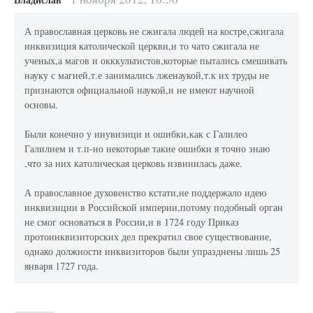
А православная церковь не сжигала людей на костре,сжигала
инквизиция католической церкви,и то чато сжигала не
ученых,а магов и окккультистов,которые пытались смешивать
науку с магией,т.е занимались лженаукой,т.к их труды не
признаются официальной наукой,и не имеют научной
основы.
Были конечно у инувизици и ошибки,как с Галилео
Галилием и т.п-но некоторые такие ошибки я точно знаю
,что за них католическая церковь извинилась даже.
А православное духовенство кстати,не поддержало идею
инквизиции в Российской империи,потому подобный орган
не смог основаться в России,и в 1724 году Приказ
протоинквизиторских дел прекратил свое существование,
однако должности инквизиторов были упразднены лишь 25
января 1727 года.