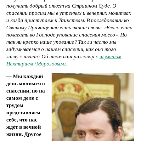
получить добрый ответ на Страшном Суде. О
спасении просим мы в утренних и вечерних молитвах
и когда приступаем к Таинствам. В последовании ко
Святому Причащению есть такие слова: «Благо есть
полагати во Господе упование спасения моего». Но
так ли крепко наше упование? Так ли часто мы
задумываемся о нашем спасении, как оно того
заслуживает? Об этом наш разговор с
игуменом
Нектарием (Морозовым)
.
— Мы каждый
день молимся о
спасении, но на
самом деле с
трудом
представляем
себе, что нас
ждет в вечной
жизни. Другое