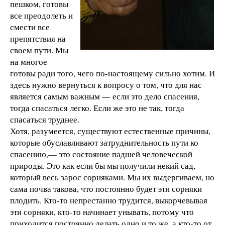
пешком, готовы
все преодолеть и
смести все
препятствия на
своем пути. Мы
на многое
готовы ради того, чего по-настоящему сильно хотим. И
здесь нужно вернуться к вопросу о том, что для нас
является самым важным — если это дело спасения,
тогда спасаться легко. Если же это не так, тогда
спасаться труднее.
Хотя, разумеется, существуют естественные причины,
которые обуславливают затруднительность пути ко
спасению,— это состояние падшей человеческой
природы. Это как если бы мы получили некий сад,
который весь зарос сорняками. Мы их выдергиваем, но
сама почва такова, что постоянно будет эти сорняки
плодить. Кто-то непрестанно трудится, выкорчевывая
эти сорняки, кто-то начинает унывать, потому что
приходится постоянно делать одно и то же, а кто-то от