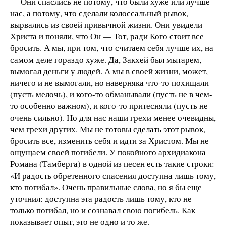
— Они спаслись не потому, что были хуже или лучше
нас, а потому, что сделали колоссальный рывок,
вырвались из своей привычной жизни. Они увидели
Христа и поняли, что Он — Тот, ради Кого стоит все
бросить. А мы, при том, что считаем себя лучше их, на
самом деле гораздо хуже. Да, Закхей был мытарем,
вымогал деньги у людей. А мы в своей жизни, может,
ничего и не вымогали, но наверняка что-то похищали
(пусть мелочь), и кого-то обманывали (пусть не в чем-
то особенно важном), и кого-то притесняли (пусть не
очень сильно). Но для нас наши грехи менее очевидны,
чем грехи других. Мы не готовы сделать этот рывок,
бросить все, изменить себя и идти за Христом. Мы не
ощущаем своей погибели. У покойного архидиакона
Романа (Тамберга) в одной из песен есть такие строки:
«И радость обретенного спасения доступна лишь тому,
кто погибал». Очень правильные слова, но я бы еще
уточнил: доступна эта радость лишь тому, кто не
только погибал, но и сознавал свою погибель. Как
показывает опыт, это не одно и то же.