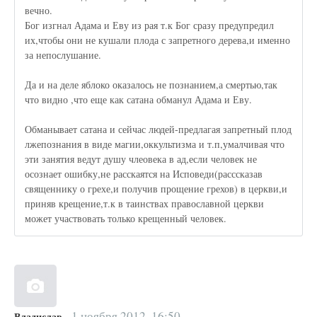
вечно.
Бог изгнал Адама и Еву из рая т.к Бог сразу предупредил
их,чтобы они не кушали плода с запретного дерева,и именно
за непослушание.
Да и на деле яблоко оказалось не познанием,а смертью,так
что видно ,что еще как сатана обманул Адама и Еву.
Обманывает сатана и сейчас людей-предлагая запретный плод
лжепознания в виде магии,оккультизма и т.п,умалчивая что
эти занятия ведут душу члеовека в ад,если человек не
осознает ошибку,не расскаятся на Исповеди(расссказав
священнику о грехе,и получив прощение грехов) в церкви,и
приняв крещение,т.к в таинствах православной церкви
может участвовать только крещенный человек.
1 ноября 2012, 16:50
Владислав