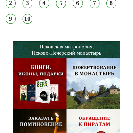
2
3
4
5
6
7
8
9
10
Псковская митрополия,
Псково-Печерский монастырь