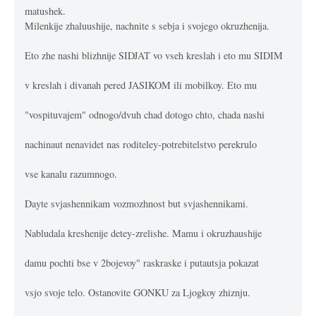
matushek.
Milenkije zhaluushije, nachnite s sebja i svojego okruzhenija.
Eto zhe nashi blizhnije SIDJAT vo vseh kreslah i eto mu SIDIM
v kreslah i divanah pered JASIKOM ili mobilkoy. Eto mu
"vospituvajem" odnogo/dvuh chad dotogo chto, chada nashi
nachinaut nenavidet nas roditeley-potrebitelstvo perekrulo
vse kanalu razumnogo.
Dayte svjashennikam vozmozhnost but svjashennikami.
Nabludala kreshenije detey-zrelishe. Mamu i okruzhaushije
damu pochti bse v 2bojevoy" raskraske i putautsja pokazat
vsjo svoje telo. Ostanovite GONKU za Ljogkoy zhiznju.