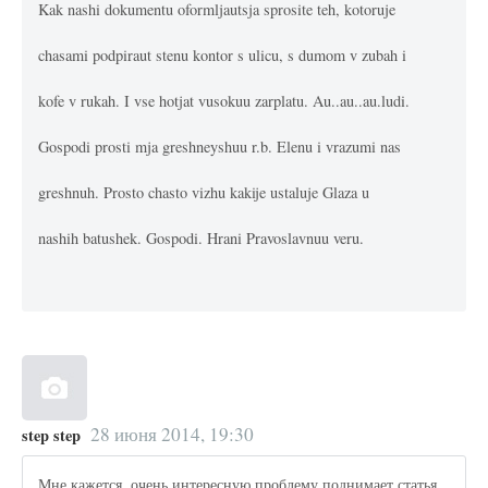
Kak nashi dokumentu oformljautsja sprosite teh, kotoruje
chasami podpiraut stenu kontor s ulicu, s dumom v zubah i
kofe v rukah. I vse hotjat vusokuu zarplatu. Au..au..au.ludi.
Gospodi prosti mja greshneyshuu r.b. Elenu i vrazumi nas
greshnuh. Prosto chasto vizhu kakije ustaluje Glaza u
nashih batushek. Gospodi. Hrani Pravoslavnuu veru.
28 июня 2014, 19:30
step step
Мне кажется, очень интересную проблему поднимает статья.