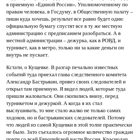
в приемную «Единой России», Уполномоченному по
правам человека, в Госдуму, в Общественную палату –
пиши куда хочешь, результат все равно будет один:
официальную бумагу спустят все в ту же местную
администрацию с предписанием разобраться. А в
местной администрации – дежурка, как в РОВД, и
турникет, как в метро, только ни за какие деньги он
внутрь не пускает.
Кстати, о Кущевке. В разгар печально известных
событий туда приехал глава следственного комитета
Александр Бастрыкин, привез своих следователей и
открыл там приемную. Я видел людей, которые туда
пришли жаловаться. Они скопились внизу, перед
турникетом и дежуркой. А когда я их стал
выслушивать, то мне стало жалко не только самих
ходоков, но и бастрыкинских следователей. Потому
что людей из самой Кущевки в этой толпе практически
не было. Зато съехалось огромное количество граждан
почти со всей Европейской части России. Краснодар,