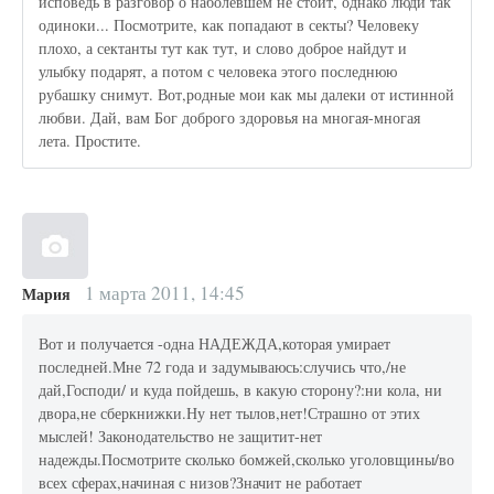
исповедь в разговор о наболевшем не стоит, однако люди так
одиноки... Посмотрите, как попадают в секты? Человеку
плохо, а сектанты тут как тут, и слово доброе найдут и
улыбку подарят, а потом с человека этого последнюю
рубашку снимут. Вот,родные мои как мы далеки от истинной
любви. Дай, вам Бог доброго здоровья на многая-многая
лета. Простите.
1 марта 2011, 14:45
Мария
Вот и получается -одна НАДЕЖДА,которая умирает
последней.Мне 72 года и задумываюсь:случись что,/не
дай,Господи/ и куда пойдешь, в какую сторону?:ни кола, ни
двора,не сберкнижки.Ну нет тылов,нет!Страшно от этих
мыслей! Законодательство не защитит-нет
надежды.Посмотрите сколько бомжей,сколько уголовщины/во
всех сферах,начиная с низов?Значит не работает