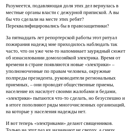
Разумеется, подавляющая доля этих дел вернулась в
местные органы власти с дежурной припиской. А вы
бы что сделали на месте этих ребят?
Переквалифицировались бы в правозащитники?
За пятнадцать лет репортерской работы этот ритуал
пожирания надежд мне приходилось наблюдать так
часто, что он уже чем-то напоминает заурядный сюжет
об изнасиловании домохозяйкой электрика. Время от
времени в стране появляются новые «электрики» –
уполномоченные по правам человека, окружные
полпреды президента, руководители региональных
приемных, – они проводят общественные приемы,
население их насилует своими жалобами и бедами,
«электрики» пытаются что-то сделать, но безуспешно и
в итоге пополняют ряды многочисленных организаций,
на которые у населения надежды нет.
И вот теперь «электриками» делают священников.
Только на этот раз их назначают не сверху, а снизу.