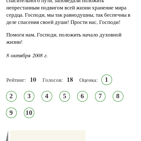
спасительного пути, заповедали положить
непрестанным подвигом всей жизни хранение мира
сердца. Господи, мы так равнодушны, так беспечны в
деле спасения своей души! Прости нас, Господи!
Помоги нам, Господи, положить начало духовной
жизни!
8 октября 2008 г.
10
18
1
Рейтинг:
Голосов:
Оценка:
2
3
4
5
6
7
8
9
10