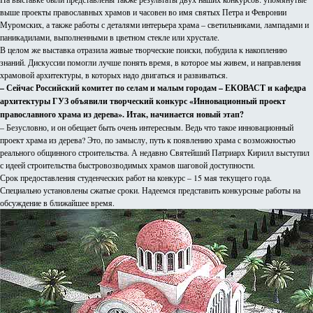
выше проекты православных храмов и часовен во имя святых Петра и Февронии
Муромских, а также работы с деталями интерьера храма – светильниками, лампадами и
паникадилами, выполненными в цветном стекле или хрустале.
В целом же выставка отразила живые творческие поиски, побудила к накоплению
знаний. Дискуссии помогли лучше понять время, в которое мы живем, и направления
храмовой архитектуры, в которых надо двигаться и развиваться.
– Сейчас Российский комитет по селам и малым городам – ЕКОВАСТ и кафедра
архитектуры ГУЗ объявили творческий конкурс «Инновационный проект
православного храма из дерева». Итак, начинается новый этап?
– Безусловно, и он обещает быть очень интересным. Ведь что такое инновационный
проект храма из дерева? Это, по замыслу, путь к появлению храма с возможностью
реального общинного строительства. А недавно Святейший Патриарх Кирилл выступил
с идеей строительства быстровозводимых храмов шаговой доступности.
Срок предоставления студенческих работ на конкурс – 15 мая текущего года.
Специально установлены сжатые сроки. Надеемся представить конкурсные работы на
обсуждение в ближайшее время.