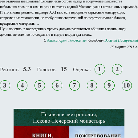
это отличная инициатива! Сегодня есть острая нужда в сооружении множества
небольших храмов в самых разных стилях (одной Москве нужны сотни новых храмов!).
И это вполне реально: на дворе ХХI век, есть недорогие каркасные конструкции,
современные технологии, не требующие сверхусилий по перетаскиванию блоков,
прекрасные материалы…
Ну и, конечно, в возведенных храмах должна развиваться общинная жизнь, люди
должны вместе что-то создавать и видеть плоды дел своих.
С
Александром Головкиным
беседовал
Василий Писаревский
15 марта 2011 г.
5.3
15
1
2
Рейтинг:
Голосов:
Оценка:
3
4
5
6
7
8
9
10
Псковская митрополия,
Псково-Печерский монастырь