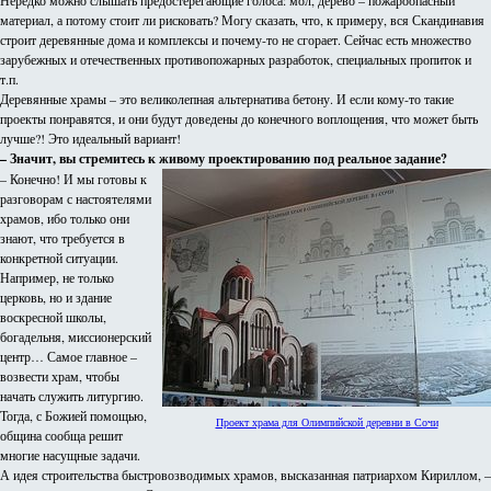
Нередко можно слышать предостерегающие голоса: мол, дерево – пожароопасный
материал, а потому стоит ли рисковать? Могу сказать, что, к примеру, вся Скандинавия
строит деревянные дома и комплексы и почему-то не сгорает. Сейчас есть множество
зарубежных и отечественных противопожарных разработок, специальных пропиток и
т.п.
Деревянные храмы – это великолепная альтернатива бетону. И если кому-то такие
проекты понравятся, и они будут доведены до конечного воплощения, что может быть
лучше?! Это идеальный вариант!
– Значит, вы стремитесь к живому проектированию под реальное задание?
– Конечно! И мы готовы к
разговорам с настоятелями
храмов, ибо только они
знают, что требуется в
конкретной ситуации.
Например, не только
церковь, но и здание
воскресной школы,
богадельня, миссионерский
центр… Самое главное –
возвести храм, чтобы
начать служить литургию.
Тогда, с Божией помощью,
Проект храма для Олимпийской деревни в Сочи
община сообща решит
многие насущные задачи.
А идея строительства быстровозводимых храмов, высказанная патриархом Кириллом, –