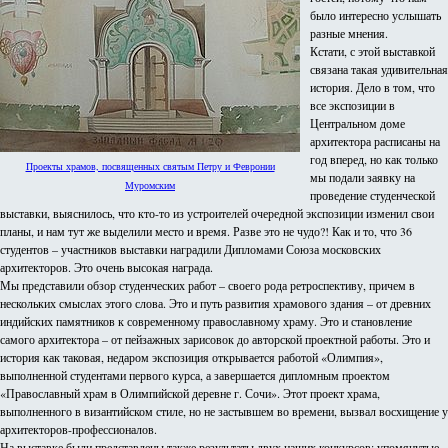
было интересно услышать
разные мнения.
Кстати, с этой выставкой
связана такая удивительная
история. Дело в том, что
все экспозиции в
Центральном доме
архитектора расписаны на
год вперед, но как только
Проекты храмов, посвященных святым Петру и Февронии
мы подали заявку на
Муромским
проведение студенческой
выставки, выяснилось, что кто-то из устроителей очередной экспозиции изменил свои
планы, и нам тут же выделили место и время. Разве это не чудо?! Как и то, что 36
студентов – участников выставки наградили Дипломами Союза московских
архитекторов. Это очень высокая награда.
Мы представили обзор студенческих работ – своего рода ретроспективу, причем в
нескольких смыслах этого слова. Это и путь развития храмового здания – от древних
индийских памятников к современному православному храму. Это и становление
самого архитектора – от пейзажных зарисовок до авторской проектной работы. Это и
история как таковая, недаром экспозиция открывается работой «Олимпия»,
выполненной студентами первого курса, а завершается дипломным проектом
«Православный храм в Олимпийской деревне г. Сочи». Этот проект храма,
выполненного в византийском стиле, но не застывшем во времени, вызвал восхищение у
архитекторов-профессионалов.
На выставке были представлены также результаты двух наших конкурсов: упомянутые