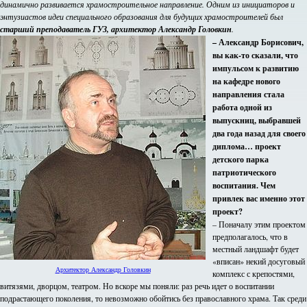
динамично развивается храмостроительное направление. Одним из инициаторов и
энтузиастов идеи специального образования для будущих храмостроителей был
старший преподаватель ГУЗ, архитектор Александр Головкин
.
– Александр Борисович,
вы как-то сказали, что
импульсом к развитию
на кафедре нового
направления стала
работа одной из
выпускниц, выбравшей
два года назад для своего
диплома… проект
детского парка
патриотического
воспитания. Чем
привлек вас именно этот
проект?
– Поначалу этим проектом
предполагалось, что в
местный ландшафт будет
«вписан» некий досуговый
Архитектор Александр Головкин
комплекс с крепостями,
витязями, дворцом, театром. Но вскоре мы поняли: раз речь идет о воспитании
подрастающего поколения, то невозможно обойтись без православного храма. Так среди