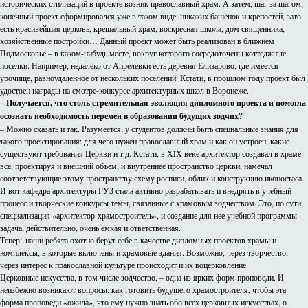
исторических стилизаций в проекте возник православный храм. А затем, шаг за шагом,
конечный проект сформировался уже в таком виде: никаких башенок и крепостей, зато
есть красивейшая церковь, крещальный храм, воскресная школа, дом священника,
хозяйственные постройки… Данный проект может быть реализован в ближнем
Подмосковье – в каком-нибудь месте, вокруг которого сосредоточены коттеджные
поселки. Например, недалеко от Апрелевки есть деревня Елизарово, где имеется
урочище, равноудаленное от нескольких поселений. Кстати, в прошлом году проект был
удостоен награды на смотре-конкурсе архитектурных школ в Воронеже.
– Получается, что столь стремительная эволюция дипломного проекта и помогла
осознать необходимость перемен в образовании будущих зодчих?
– Можно сказать и так. Разумеется, у студентов должны быть специальные знания для
такого проектирования: для чего нужен православный храм и как он устроен, какие
существуют требования Церкви и т.д. Кстати, в ХIХ веке архитектор создавал в храме
все, проектируя и внешний объем, и внутреннее пространство церкви, намечал
соответствующие этому пространству схему росписи, облик и конструкцию иконостаса.
И вот кафедра архитектуры ГУЗ стала активно разрабатывать и внедрять в учебный
процесс и творческие конкурсы темы, связанные с храмовым зодчеством. Это, по сути,
специализация «архитектор-храмостроитель», и создание для нее учебной программы –
задача, действительно, очень емкая и ответственная.
Теперь наши ребята охотно берут себе в качестве дипломных проектов храмы и
комплексы, в которые включены и храмовые здания. Возможно, через творчество,
через интерес к православной культуре происходит и их воцерковление.
Церковные искусства, в том числе зодчество, – одна из ярких форм проповеди. И
неизбежно возникают вопросы: как готовить будущего храмостроителя, чтобы эта
форма проповеди «ожила», что ему нужно знать обо всех церковных искусствах, о