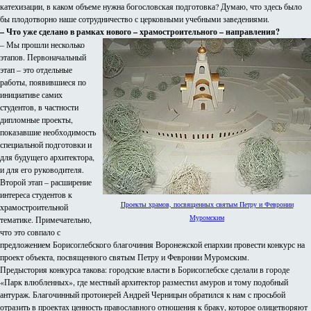
катехизации, в каком объеме нужна богословская подготовка? Думаю, что здесь было
бы плодотворно наше сотрудничество с церковными учебными заведениями.
– Что уже сделано в рамках нового – храмостроительного – направления?
– Мы прошли несколько
этапов. Первоначальный
этап – это отдельные
работы, появившиеся по
инициативе самих
студентов, в частности
дипломные проекты,
показавшие необходимость
специальной подготовки и
для будущего архитектора,
и для его руководителя.
Второй этап – расширение
интереса студентов к
Проекты храмов, посвященных святым Петру и Февронии
храмостроительной
Муромским
тематике. Примечательно,
что это совпало с
предложением Борисоглебского благочиния Воронежской епархии провести конкурс на
проект объекта, посвященного святым Петру и Февронии Муромским.
Предыстория конкурса такова: городские власти в Борисоглебске сделали в городе
«Парк влюбленных», где местный архитектор разместил амуров и тому подобный
антураж. Благочинный протоиерей Андрей Черницын обратился к нам с просьбой
отразить в проектах ценность православного отношения к браку, которое олицетворяют