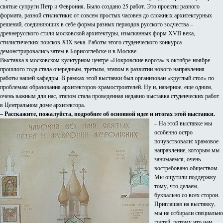
святые супруги Петр и Феврония. Было создано 25 работ. Это проекты разного
формата, разной стилистики: от совсем простых часовен до сложных архитектурных
решений, соединяющих в себе формы разных периодов русского зодчества –
древнерусского стиля московской архитектуры, изысканных форм ХVII века,
стилистических поисков ХIХ века. Работы этого студенческого конкурса
демонстрировались затем в Борисоглебске и в Москве.
Выставка в московском культурном центре «Покровские ворота» в октябре-ноябре
прошлого года стала очередным, третьим, этапом в развитии нового направления
работы нашей кафедры. В рамках этой выставки был организован «круглый стол» по
проблемам образования архитекторов-храмостроителей. Ну и, наверное, еще одним,
очень важным для нас, этапом стала проведенная недавно выставка студенческих работ
в Центральном доме архитектора.
– Расскажите, пожалуйста, подробнее об основной идее и итогах этой выставки.
– На этой выставке мы
особенно остро
почувствовали: храмовое
направление, которым мы
занимаемся, очень
востребовано обществом.
Мы ощутили поддержку
тому, что делаем,
буквально со всех сторон.
Приглашая на выставку,
мы не отбирали специально
гостей, потому что нам