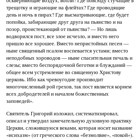
оскверняющие воздух, вопли? Где повсюду стучащие в
трещотку и играющие на флейтах? Где проводящие
день и ночь в пирах? Где высматривающие, где будет
попойка, забирающие друг друга на пьянство и на
позор, проистекающий от пьянства? — Но лишь
водворился пост, все злое исчезло, и вместо него
пришло все хорошее. Вместо непристойных песен —
ныне священный псалом воспевается устами; вместо
неподобных хороводов — ныне спасительная печаль и
слезы; вместо беспорядочной беготни и блужданий —
общее всем устремление во священную Христову
церковь. Ибо как чревоугодие производит
многочисленный рой грехов, так пост является корнем
всех добродетелей и началом божественных
заповедей».
Святитель Григорий изложил, систематизировал,
описал и утвердил замечательную духовную практику
Церкви, сложившуюся веками, которая носит название
«исихазм» (от греческого слова «безмолвие», «покой»).