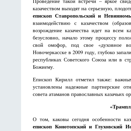
Проведение такой встречи – яркое сви
казачеством выходят на серьезную, плодо
епископ Ставропольский и Невинном
взаимодействию с казачеством (образо
возрождение казачества идет на всем к
безусловно, начало этому процессу поло
свой омофор, под свое «духовное во
Новочеркасске в 2009 году, глубоко запал
республиках Советского Союза или в стр
Божиему.
Епископ Кирилл отметил также: важным
установлены надежные партнерские отн
совета атаманов православных казачьих о
«Трампл
О том, каковы сегодня особенности ка
епископ Конотопский и Глуховский И