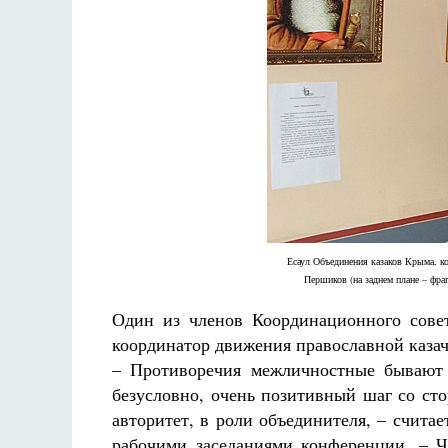
Есаул Объединения казаков Крыма, к
Першиков (на заднем плане – фраг
Один из членов Координационного сов
координатор движения православной казач
– Противоречия межличностные бывают 
безусловно, очень позитивный шаг со ст
авторитет, в роли объединителя, – счита
рабочими заседаниями конференции. – Ч