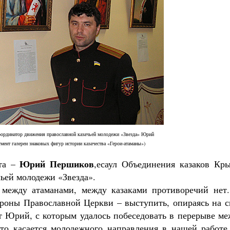
оординатор движения православной казачьей молодежи «Звезда» Юрий
мент галереи знаковых фигур истории казачества «Герои-атаманы»)
Юрий Першиков
ета –
,есаул Объединения казаков Кры
ьей молодежи «Звезда».
между атаманами, между казаками противоречий нет.
ороны Православной Церкви – выступить, опираясь на с
ет Юрий, с которым удалось побеседовать в перерыве м
то касается молодежного направления в нашей работе,