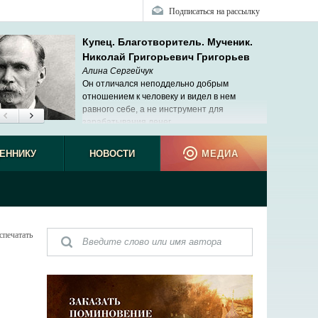
Подписаться на рассылку
Купец. Благотворитель. Мученик.
Николай Григорьевич Григорьев
Алина Сергейчук
Он отличался неподдельно добрым
отношением к человеку и видел в нем
равного себе, а не инструмент для
зарабатывания денег.
ЕННИКУ
НОВОСТИ
МЕДИА
спечатать