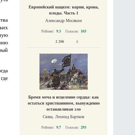
Европейский нацизм: корни, крона,
плоды. Часть 1
тва
Александр Мосякин
ьих
Рейтинг:
9.3
Голосов:
103
ную
нию
2 298
1
рый
гда
где
Бремя меча и исцеление сердца: как
остаться христианином, вынужденно
останавливая зло
Свящ. Леонид Бартков
Рейтинг:
9.7
Голосов:
293