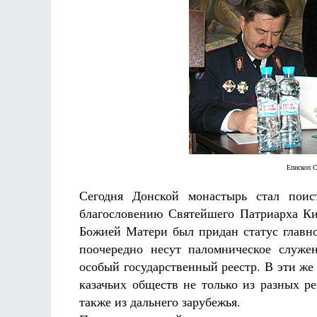
Разлуки не будет
Фредерика де Грааф
Епископ 
Сегодня Донской монастырь стал поис
благословению Святейшего Патриарха К
Божией Матери был придан статус главно
поочередно несут паломническое служе
особый государственный реестр. В эти же 
казачьих обществ не только из разных р
также из дальнего зарубежья.