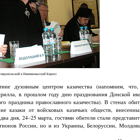
Великомученик Георгий Победоносец. Н
святого
Роман Котов
Как найти своё место в жизни
Кирилл Мурышев
Ставропольский и Невинномысский Кирилл
тине духовным центром казачества (напомним, что,
ирилла, в прошлом году дню празднования Донской ик
го праздника православного казачества). В стенах оби
ние казаки от войсковых казачьих обществ, внесенны
два дня, 24–25 марта, гостями обители стали представи
егионов России, но и из Украины, Белоруссии, Молдовы