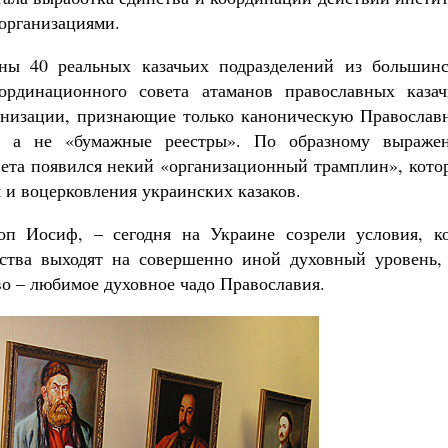
 организациями.
аны 40 реальных казачьих подразделений из большинс
ординационного совета атаманов православных казач
анизации, признающие только каноническую Православ
, а не «бумажные реестры». По образному выраже
вета появился некий «организационный трамплин», кото
 и воцерковления украинских казаков.
оп Иосиф, – сегодня на Украине созрели условия, ко
ства выходят на совершенно иной духовный уровень, 
тво – любимое духовное чадо Православия.