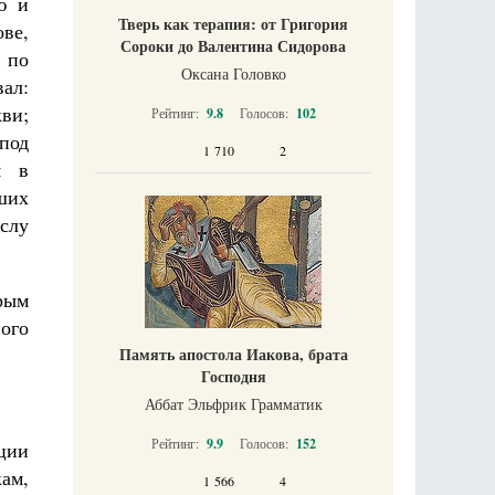
ю и
Тверь как терапия: от Григория
ове,
Сороки до Валентина Сидорова
 по
Оксана Головко
ал:
ви;
Рейтинг:
9.8
Голосов:
102
под
1 710
2
м в
вших
слу
рым
ого
Память апостола Иакова, брата
Господня
Аббат Эльфрик Грамматик
Рейтинг:
9.9
Голосов:
152
ции
ам,
1 566
4