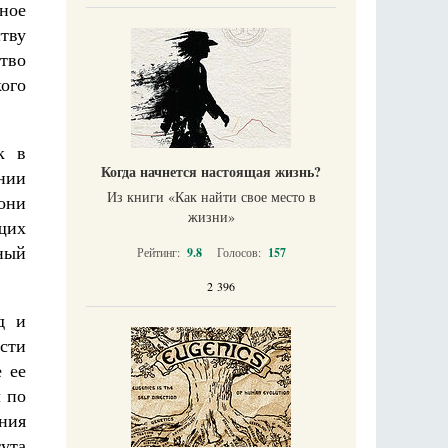
вное
тву
тво
ого
к в
Когда начнется настоящая жизнь?
нии
Из книги «Как найти свое место в
они
жизни​»
щих
ный
Рейтинг:
9.8
Голосов:
157
2 396
д и
сти
 ее
л по
ния
тута