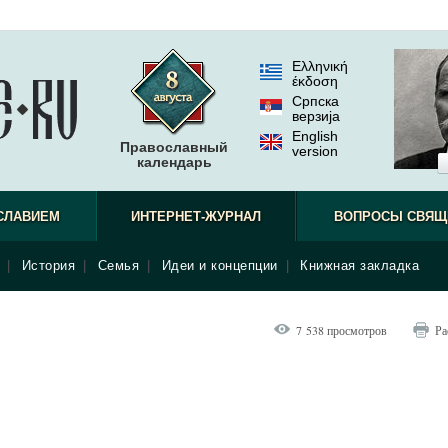
Ελληνική
έκδοση
Српска
верзиjа
English
Православный
version
календарь
СЛАВИЕМ
ИНТЕРНЕТ-ЖУРНАЛ
ВОПРОСЫ СВЯЩ
|
История
|
Семья
|
Идеи и концепции
|
Книжная закладка
7 538 просмотров
Ра