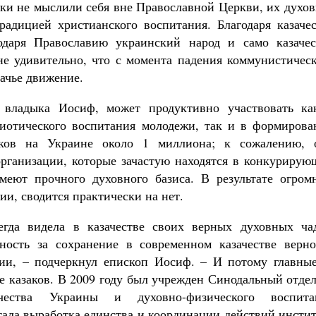
аки не мыслили себя вне Православной Церкви, их духо
радицией христианского воспитания. Благодаря казачес
годаря Православию украинский народ и само казачес
е удивительно, что с момента падения коммунистическ
зачье движение.
ет владыка Иосиф, может продуктивно участвовать ка
риотического воспитания молодежи, так и в формирова
аков на Украине около 1 миллиона; к сожалению, 
рганизации, которые зачастую находятся в конкурирую
еют прочного духовного базиса. В результате огром
и, сводится практически на нет.
егда видела в казачестве своих верных духовных ча
ность за сохранение в современном казачестве верно
ии, – подчеркнул епископ Иосиф. – И потому главные
е казаков. В 2009 году был учрежден Синодальный отде
чества Украины и духовно-физического воспита
тала выработка единства и координации действий инсти