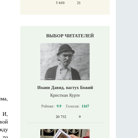
3 610
21
ВЫБОР ЧИТАТЕЛЕЙ
Иоанн Давид, пастух Божий
Кристиан Курте
ма,
Рейтинг:
9.9
Голосов:
1167
 И,
20 732
9
вой
ежду
 то