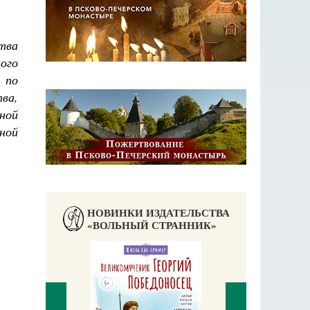
тва
ного
 по
ва,
ной
ной
НОВИНКИ ИЗДАТЕЛЬСТВА
«ВОЛЬНЫЙ СТРАННИК»
Чего ждет от нас Бог. 10 заповедей Божиих
Святитель Николай Сербский