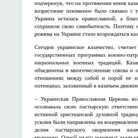
подчеркнув, что на протяжении веков каз
возрастание неизменно было связано с т
Украина осталась православной, а бла
сохранили свою самобытность. Поэтому н
режима на Украине стало возрождаться ка
Сегодня украинское казачество, счита
государственных программах военно-пат
национальных военных традиций. Каз
объединены в многочисленные союзы и о
отношениях между собой и порой не им
потенциал, заложенный в казачьем движени
– Украинская Православная Церковь вс
осознавала свою пастырскую ответствен
истинной христианской духовной традиц
усилия были направлены на воцерковлени
делам пастырского окормления каза
молодежи. Одной из его основных задач с