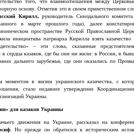
детельство того, что взаимоотношения между Церковь
творную основу. Отметив это в своем приветственном сл
ысский Кирилл,
руководитель Синодального комитета
ванного в марте прошлого года), далее констатиров
аноническом пространстве Русской Православной Церк
жила инициатива патриарха Кирилла взять казачество 
дительство» – эти слова, сказанные предстоятеле
и в сердца казаков, где бы они ни жили: в России, в бы
анах дальнего зарубежья, где они оказались по Промы
 моментом в жизни украинского казачества, с кото
ошения, стало недавнее утверждение Координационн
рганизаций Украины.
ин» для казаков Украины
зачьего движения на Украине, рассказал на конферен
осиф
. Но прежде он обратился к историческим исток