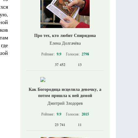
хся
ую,
ной
ков
Про тех, кто любит Спиридона
там
Елена Долгачёва
где
шой
Рейтинг:
9.9
Голосов:
2798
37 452
13
Как Богородица исцелила девочку, а
потом пришла к ней домой
Дмитрий Злодорев
Рейтинг:
9.9
Голосов:
2015
23 741
11