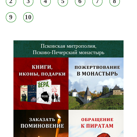
2
3
4
5
6
7
8
9
10
Псковская митрополия,
Псково-Печерский монастырь