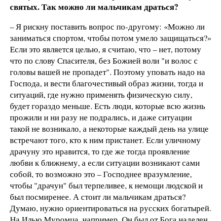
святых. Так можно ли мальчикам драться?
– Я рискну поставить вопрос по-другому: «Можно ли
заниматься спортом, чтобы потом умело защищаться?»
Если это является целью, я считаю, что – нет, потому
что по слову Спасителя, без Божией воли "и волос с
головы вашей не пропадет". Поэтому уповать надо на
Господа, и вести благочестивый образ жизни, тогда и
ситуаций, где нужно применять физическую силу,
будет гораздо меньше. Есть люди, которые всю жизнь
прожили и ни разу не подрались, и даже ситуации
такой не возникало, а некоторые каждый день на улице
встречают того, кто к ним пристанет. Если уличному
драчуну это нравится, то где же тогда проявление
любви к ближнему, а если ситуации возникают сами
собой, то возможно это – Господнее вразумление,
чтобы "драчун" был терпеливее, к немощи людской и
был посмиренее. А стоит ли мальчикам драться?
Думаю, нужно ориентироваться на русских богатырей.
На Илью Муромца, например. Он был от Бога наделен