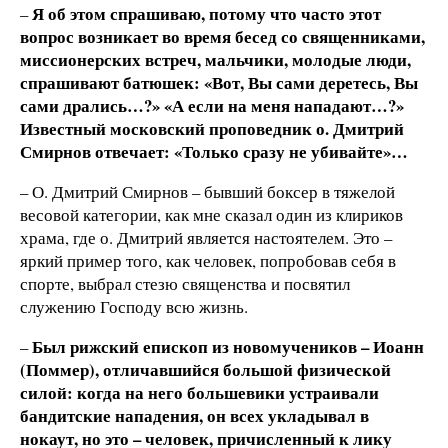
Я об этом спрашиваю, потому что часто этот
–
вопрос возникает во время бесед
со священниками,
миссионерских встреч, мальчики, молодые люди,
спрашивают батюшек: «Вот, Вы сами деретесь, Вы
сами дрались…?» «А если на меня нападают…?»
Известный московский проповедник о. Дмитрий
Смирнов отвечает: «Только сразу не убивайте»…
– О. Дмитрий Смирнов – бывший боксер в тяжелой
весовой категории, как мне сказал один из клириков
храма, где о. Дмитрий является настоятелем. Это –
яркий пример того, как человек, попробовав себя в
спорте, выбрал стезю священства и посвятил
служению Господу всю жизнь.
Был рижский епископ из новомучеников – Иоанн
–
(Поммер), отличавшийся
большой физической
силой: когда на него большевики устраивали
бандитские нападения, он всех укладывал в
нокаут, но это – человек, причисленный к лику