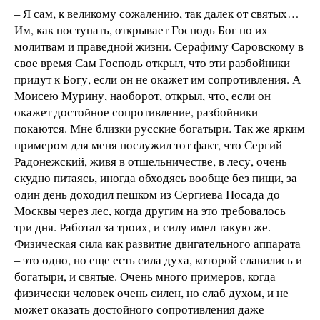
– Я сам, к великому сожалению, так далек от святых…
Им, как поступать, открывает Господь Бог по их
молитвам и праведной жизни. Серафиму Саровскому в
свое время Сам Господь открыл, что эти разбойники
придут к Богу, если он не окажет им сопротивления. А
Моисею Мурину, наоборот, открыл, что, если он
окажет достойное сопротивление, разбойники
покаются. Мне близки русские богатыри. Так же ярким
примером для меня послужил тот факт, что Сергий
Радонежский, живя в отшельничестве, в лесу, очень
скудно питаясь, иногда обходясь вообще без пищи, за
один день доходил пешком из Сергиева Посада до
Москвы через лес, когда другим на это требовалось
три дня. Работал за троих, и силу имел такую же.
Физическая сила как развитие двигательного аппарата
– это одно, но еще есть сила духа, которой славились и
богатыри, и святые. Очень много примеров, когда
физически человек очень силен, но слаб духом, и не
может оказать достойного сопротивления даже