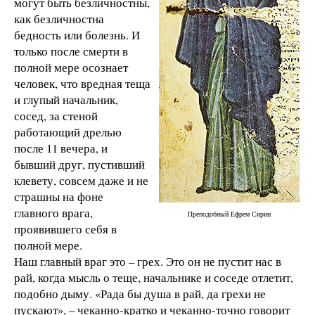
могут быть безличностны,
как безличностна
бедность или болезнь. И
только после смерти в
полной мере осознает
человек, что вредная теща
и глупый начальник,
сосед, за стеной
работающий дрелью
после 11 вечера, и
бывший друг, пустивший
клевету, совсем даже и не
страшны на фоне
главного врага,
Преподобный Ефрем Сирин
проявившего себя в
полной мере.
Наш главный враг это – грех. Это он не пустит нас в
рай, когда мысль о теще, начальнике и соседе отлетит,
подобно дыму. «Рада бы душа в рай, да грехи не
пускают», – чеканно-кратко и чеканно-точно говорит