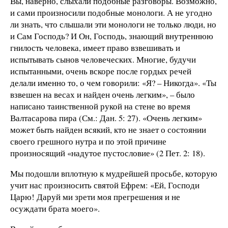
Вы, наверно, слыхали подобные разговоры. Возможно,
и сами произносили подобные монологи. А не угодно
ли знать, что слышали эти монологи не только люди, но
и Сам Господь? И Он, Господь, знающий внутреннюю
гнилость человека, имеет право взвешивать и
испытывать сынов человеческих. Многие, будучи
испытанными, очень вскоре после гордых речей
делали именно то, о чем говорили: «Я? – Никогда». «Ты
взвешен на весах и найден очень легким», – было
написано таинственной рукой на стене во время
Валтасарова пира (См.: Дан. 5: 27). «Очень легким»
может быть найден всякий, кто не знает о состоянии
своего грешного нутра и по этой причине
произносящий «надутое пустословие» (2 Пет. 2: 18).
Мы подошли вплотную к мудрейшей просьбе, которую
учит нас произносить святой Ефрем: «Ей, Господи
Царю! Даруй ми зрети моя прегрешения и не
осуждати брата моего».