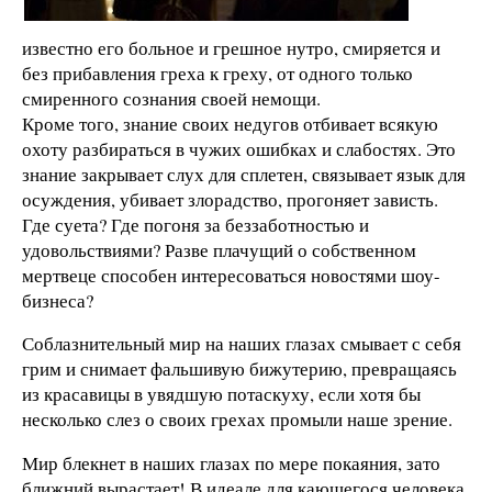
известно его больное и грешное нутро, смиряется и
без прибавления греха к греху, от одного только
смиренного сознания своей немощи.
Кроме того, знание своих недугов отбивает всякую
охоту разбираться в чужих ошибках и слабостях. Это
знание закрывает слух для сплетен, связывает язык для
осуждения, убивает злорадство, прогоняет зависть.
Где суета? Где погоня за беззаботностью и
удовольствиями? Разве плачущий о собственном
мертвеце способен интересоваться новостями шоу-
бизнеса?
Соблазнительный мир на наших глазах смывает с себя
грим и снимает фальшивую бижутерию, превращаясь
из красавицы в увядшую потаскуху, если хотя бы
несколько слез о своих грехах промыли наше зрение.
Мир блекнет в наших глазах по мере покаяния, зато
ближний вырастает! В идеале для кающегося человека