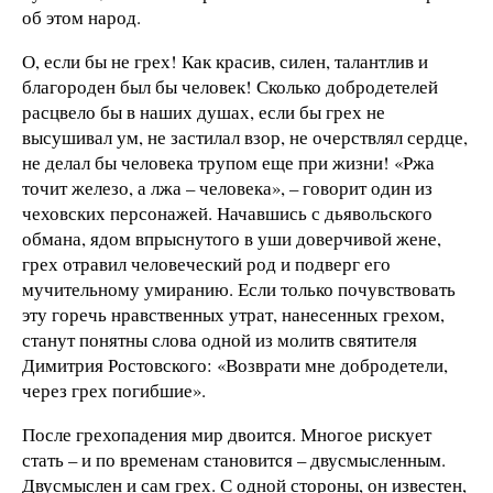
об этом народ.
О, если бы не грех! Как красив, силен, талантлив и
благороден был бы человек! Сколько добродетелей
расцвело бы в наших душах, если бы грех не
высушивал ум, не застилал взор, не очерствлял сердце,
не делал бы человека трупом еще при жизни! «Ржа
точит железо, а лжа – человека», – говорит один из
чеховских персонажей. Начавшись с дьявольского
обмана, ядом впрыснутого в уши доверчивой жене,
грех отравил человеческий род и подверг его
мучительному умиранию. Если только почувствовать
эту горечь нравственных утрат, нанесенных грехом,
станут понятны слова одной из молитв святителя
Димитрия Ростовского: «Возврати мне добродетели,
через грех погибшие».
После грехопадения мир двоится. Многое рискует
стать – и по временам становится – двусмысленным.
Двусмыслен и сам грех. С одной стороны, он известен,