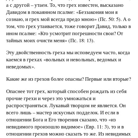
а с другой – утаен. То, что грех известен, высказано
Давидом в покаянном псалме: «Беззакония мои я
сознаю, и грех мой всегда предо мною» (Пс. 50: 5). А о
том, что грех утаивается, тоже говорит Давид, только в
ином псалме: «Кто усмотрит погрешности свои? От
тайных моих очисти меня» (Пс. 18: 13).
Эту двойственность греха мы исповедуем часто, когда
каемся в грехах «вольных и невольных, ведомых и
неведомых».
Какие же из грехов более опасны? Первые или вторые?
Опаснее тот грех, который способен рождать из себя
прочие грехи и через это умножаться и
распространяться. Лукавый творцом не является. Он
всего лишь – мастер искусных подделок. И если в
отношении Бога и Его творения сказано, что «из
невидимого произошло видимое» (Евр. 11: 3), то и в
отношении грехов можно сказать то же. Из невидимых