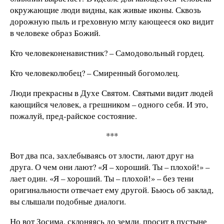
окружающие люди видны, как живые иконы. Сквозь
дорожную пыль и греховную мглу кающееся око видит
в человеке образ Божий.
Кто человеконенавистник? – Самодовольный гордец.
Кто человеколюбец? – Смиренный богомолец.
Люди прекрасны в Духе Святом. Святыми видит людей
кающийся человек, а грешником – одного себя. И это,
пожалуй, пред-райское состояние.
***
Вот два пса, захлебываясь от злости, лают друг на
друга. О чем они лают? «Я – хороший. Ты – плохой!» –
лает один. «Я – хороший. Ты – плохой!» – без тени
оригинальности отвечает ему другой. Бьюсь об заклад,
вы слышали подобные диалоги.
Но вот Зосима, склоняясь до земли, просит в пустыне