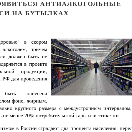
ПОЯВИТЬСЯ АНТИАЛКОГОЛЬНЫЕ
СИ НА БУТЫЛКАХ
доровью" в скором
 алкоголем, причем
иси должен быть не
одержится в проекте
ольной продукции,
 РФ для проведения
 быть "нанесена
белом фоне, жирным,
ально крупного размера с междустрочным интервалом,
не менее 20% потребительской тары или этикетки.
Православный мальчик
Екатерина Баканова
измом в России страдают два процента населения, пере