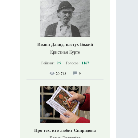
Иоанн Давид, пастух Божий
Кристиан Курте
Рейтинг:
9.9
Голосов:
1167
20 748
9
Про тех, кто любит Спиридона
Елена Долгачёва