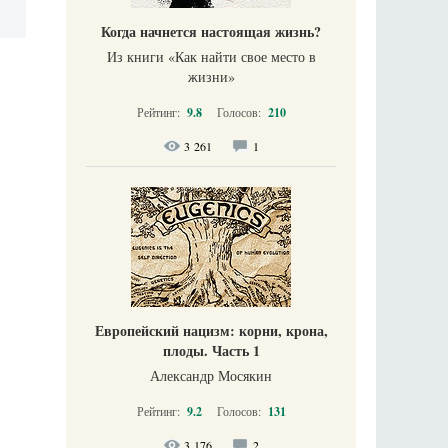
Когда начнется настоящая жизнь?
Из книги «Как найти свое место в
жизни​»
Рейтинг:
9.8
Голосов:
210
3 261
1
Европейский нацизм: корни, крона,
плоды. Часть 1
Александр Мосякин
Рейтинг:
9.2
Голосов:
131
3 176
2