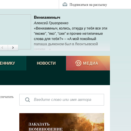
Подписаться на рассылку
Вениаминыч
Алексей Григоренко
«Вениаминыч, колись, откуда у тебя все эти
“якоже”, “яко”, “сии” и прочие нетипичные
слова для тебя?» – «А мой покойный
папаша дьяконом был в Леонтьевской
церкви…»
ЕННИКУ
НОВОСТИ
МЕДИА
спечатать