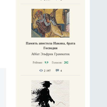
Память апостола Иакова, брата
Господня
Аббат Эльфрик Грамматик
Рейтинг:
9.9
Голосов:
202
2 197
4