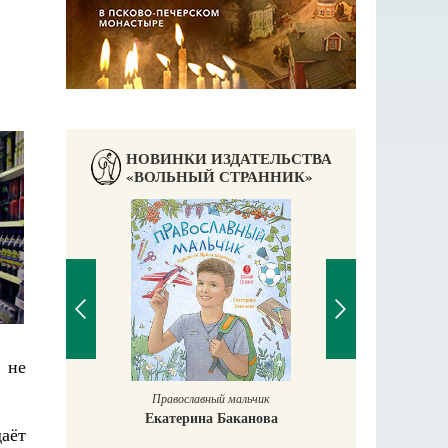
НОВИНКИ ИЗДАТЕЛЬСТВА
«ВОЛЬНЫЙ СТРАННИК»
 не
даёт
Чудесное пут
С пра