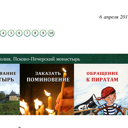
дет от нас Бог. 10 заповедей Божиих
ятитель Николай Сербский
6 апреля 201
4
5
6
7
8
9
10
олия,
Псково-Печерский монастырь