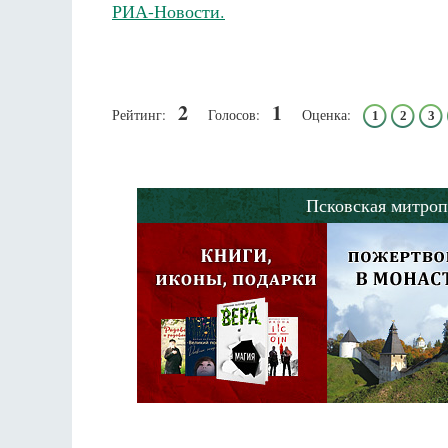
РИА-Новости.
Роман Котов
Чего ж
жизни
Св
в
2
1
Рейтинг:
Голосов:
Оценка:
1
2
3
Псковская митроп