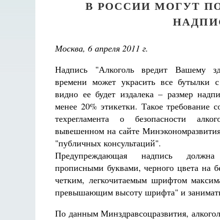
В РОССИИ МОГУТ 
НАДПИ
Москва, 6 апреля 2011 г.
Надпись "Алкоголь вредит Вашему з
времени может украсить все бутылки с
видно ее будет издалека – размер надп
менее 20% этикетки. Такое требование с
техрегламента о безопасности алког
вывешенном на сайте Минэкономразвития
"публичных консультаций".
Предупреждающая надпись должна
прописными буквами, черного цвета на 
четким, легкочитаемым шрифтом максим
превышающим высоту шрифта" и занимать 
По данным Минздравсоцразвития, алкогол
Великомученик Георгий Победоносец. Научись у
святого