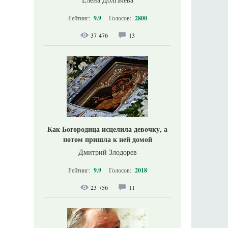
Рейтинг:
9.9
Голосов:
2800
37 476
13
Как Богородица исцелила девочку, а
потом пришла к ней домой
Дмитрий Злодорев
Рейтинг:
9.9
Голосов:
2018
23 756
11