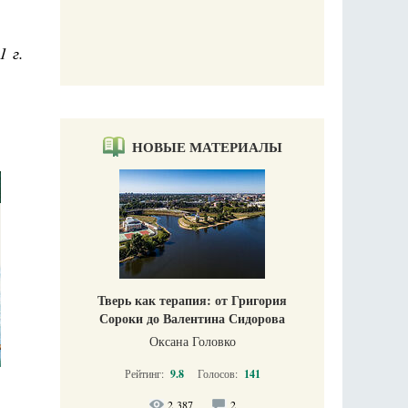
Печорские истории. Воспоминания иконописца
Галины Яковлевны Подопригоры
Екатерина Платова
1 г.
НОВЫЕ МАТЕРИАЛЫ
Тверь как терапия: от Григория
Сороки до Валентина Сидорова
Оксана Головко
Рейтинг:
9.8
Голосов:
141
2 387
2