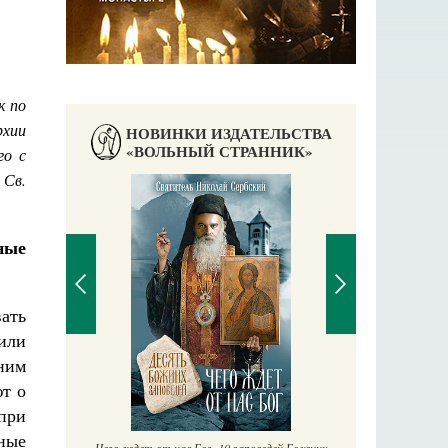
к по
рхии
НОВИНКИ ИЗДАТЕЛЬСТВА
«ВОЛЬНЫЙ СТРАННИК»
го с
 Св.
ные
вать
или
ним
П
ют о
Е
аучись у
при
ные