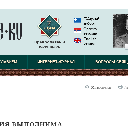
Ελληνική
έκδοση
Српска
верзиjа
English
Православный
version
календарь
СЛАВИЕМ
ИНТЕРНЕТ-ЖУРНАЛ
ВОПРОСЫ СВЯЩ
32 просмотра
Ра
ИЯ ВЫПОЛНИМА