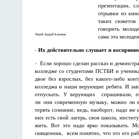
Фредерика де Грааф
презентации, с
отрывки из кин
таких сюжетов 
говорить молод
Иерей Андрей Близнюк
сама эта молоде
Их действительно слушает и восприни
-
- Если хорошо сделан рассказ и демонстр
колледже со студентами ПСТБИ и ученика
двое без взрослых, без какого-либо кон
колледжа и наши верующие ребята. И завя
отпускать. У верующих спрашивали, по
ли они современную музыку, можно ли в
терять сознание, ведь, наоборот, надо же
них есть свой лагерь, своя школа, инстит
жить. Вот это надо ярко показывать. М
священник, всем понятно, что это его раб