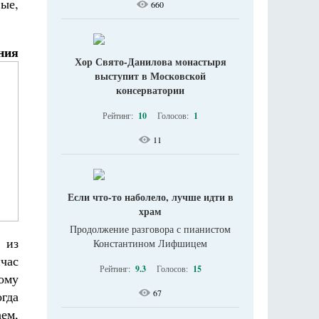
вые,
660
ния
Хор Свято-Данилова монастыря
выступит в Московской
консерватории
Рейтинг:
10
Голосов:
1
11
Если что-то наболело, лучше идти в
храм
Продолжение разговора с пианистом
 из
Константином Лифшицем
час
Рейтинг:
9.3
Голосов:
15
ому
67
гда
аем,