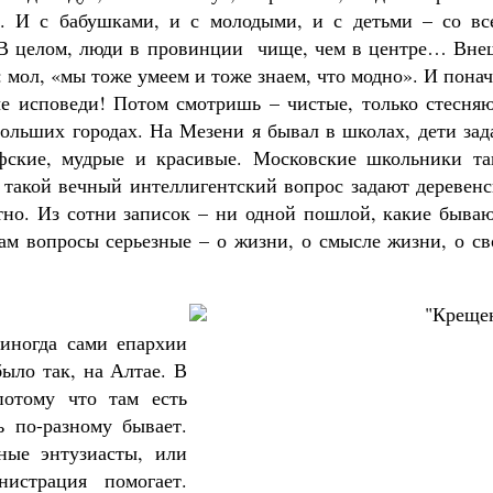
й. И с бабушками, и с молодыми, и с детьми – со вс
 В целом, люди в провинции чище, чем в центре… Вне
: мол, «мы тоже умеем и тоже знаем, что модно». И пона
е исповеди! Потом смотришь – чистые, только стесняю
больших городах. На Мезени я бывал в школах, дети за
фские, мудрые и красивые. Московские школьники та
- такой вечный интеллигентский вопрос задают деревен
тно. Из сотни записок – ни одной пошлой, какие бываю
там вопросы серьезные – о жизни, о смысле жизни, о с
 иногда сами епархии
ыло так, на Алтае. В
потому что там есть
ь по-разному бывает.
ные энтузиасты, или
истрация помогает.