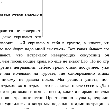
".
овека очень тяжело в
раются не совершать
и даже скрывают это.
оворят: – «Я скрываю у себя в группе, в классе, чт
о все будут надо мной смеяться». Вот какая бывает ср
зывают, что встречают неверующих сокурсниц оч
, чем посещающие храм, но еще не знают Его. Но по ст
ртина деградации: сейчас грехи стали доступнее, уже
 мы ночевали на турбазе, где одновременно отдых
и никому не давала покоя. Мы решили узнать, поч
тдыхом, хотя отдых – это выспаться после сессии. «Да 
там ящик водки и пьяные песни, каких я в армии не сл
о, поют страшные песни. Просто тошно слушать, неприл
ни удивились, а когда мы подошли к администрации э