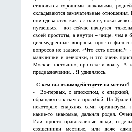
становятся хорошими знакомыми, родне
складываются замечательные отношения.
они одеваются, как в столице, показывают
пугаешься – вот сейчас начнутся тяжелы
своей простоты, а внутри – чище, чем в 
целомудренные вопросы, просто филосо
вопросов не задают. «Что есть истина?» 
мальчишки и девчонки, и это очень прия
Москве постоянно, про секс и водку. А 
предназначении... Я удивляюсь.
С кем вы взаимодействуете на местах?
-
- Во-первых, с епископом, с епархией,
обращаются к нам с просьбой. На Урале б
некоторых епархиях сами организуем, 
какие-то знакомые, дальняя родня. Очен
Или просто православные люди, отдель
священники местные, или даже админ