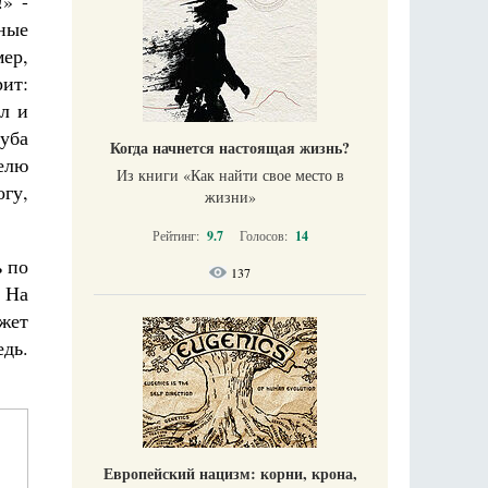
!» -
ные
ер,
рит:
ил и
луба
Когда начнется настоящая жизнь?
делю
Из книги «Как найти свое место в
огу,
жизни​»
Рейтинг:
9.7
Голосов:
14
 по
137
? На
жет
едь.
Европейский нацизм: корни, крона,