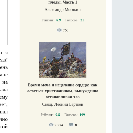
плоды. Часть 1
Александр Мосякин
Рейтинг:
8.9
Голосов:
21
760
о я
еда!
ень
ране
 на
Бремя меча и исцеление сердца: как
ала
остаться христианином, вынужденно
ему
останавливая зло
нет,
Свящ. Леонид Бартков
ышал
Рейтинг:
9.8
Голосов:
199
ично
2 274
8
той