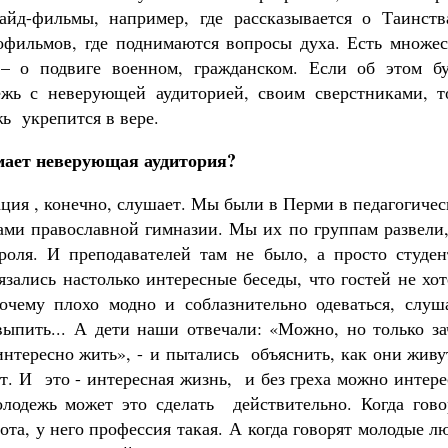
Как найти своё место в жизни
лайд-фильмы, например, где рассказывается о Таинств
Кирилл Мурышев
офильмов, где поднимаются вопросы духа. Есть множес
– о подвиге военном, гражданском. Если об этом бу
ежь с неверующей аудиторией, своим сверстниками, т
жь укрепится в вере.
мает неверующая аудитория?
ация , конечно, слушает. Мы были в Перми в педагогиче
ми православной гимназии. Мы их по группам развели,
троля. И преподавателей там не было, а просто студен
зались настолько интересные беседы, что гостей не хо
чему плохо модно и соблазнительно одеваться, слуш
ыпить... А дети наши отвечали: «Можно, но только за
 интересно жить», - и пытались объяснить, как они живу
ут. И это - интересная жизнь, и без греха можно интер
олодежь может это сделать действительно. Когда гово
ота, у него профессия такая. А когда говорят молодые л