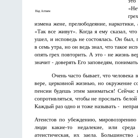
это
«Не
Над Алтаем
гре
измена жене, прелюбодеяние, наркотики, а
«Так все живут». Когда я ему сказал, ч
ушел, и исповедь не состоялась. Он был, 
в семь утра, но он ведь знал, что такое и
опять грех повторить. А это - не жизнь в
значит - доверять Его заповедям, понимат
Очень часто бывает, что человека в хра
вере, церковной жизнью, но окружение с
пенсии будешь этим заниматься! Сейчас
сопротивляться, чтобы не прослыть бело
Каждый раз одно и тоже называть - неправ
Атеистов по убеждению, мировоззрению
люди какие-то недалекие, или среда
атеистическая, их заела. Большинство