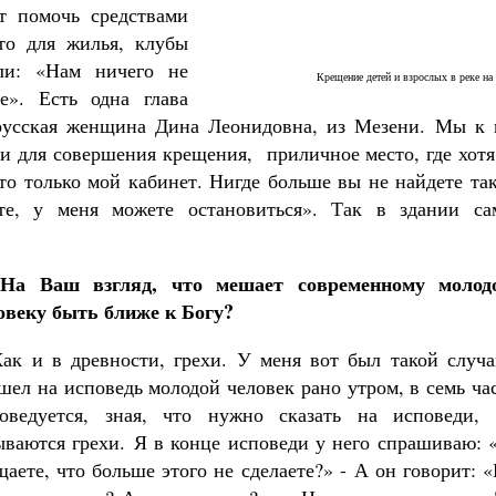
т помочь средствами
то для жилья, клубы
или: «Нам ничего не
Крещение детей и взрослых в реке на
е». Есть одна глава
 русская женщина Дина Леонидовна, из Мезени. Мы к 
ти для совершения крещения, приличное место, где хот
это только мой кабинет. Нигде больше вы не найдете та
те, у меня можете остановиться». Так в здании са
а Ваш взгляд, что мешает современному молод
овеку быть ближе к Богу?
ак и в древности, грехи. У меня вот был такой случа
шел на исповедь молодой человек рано утром, в семь ча
оведуется, зная, что нужно сказать на исповеди, 
ываются грехи. Я в конце исповеди у него спрашиваю: 
щаете, что больше этого не сделаете?» - А он говорит: 