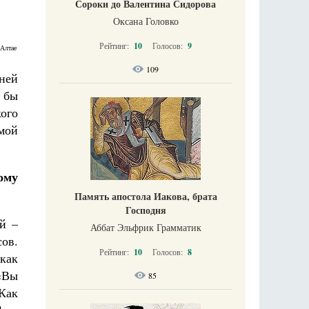
Сороки до Валентина Сидорова
Оксана Головко
Рейтинг:
10
Голосов:
9
 Алтае
109
ней
я бы
кого
мой
ому
Память апостола Иакова, брата
Господня
й –
Аббат Эльфрик Грамматик
сов.
Рейтинг:
10
Голосов:
8
как
«Вы
85
«Как