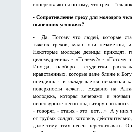
воцерковляются потому, что грех – "сладок
- Сопротивление греху для молодого чел
нынешних условиях?
- Да. Потому что людей, которые ста
тяжких грехов, мало, они незаметны, 
Некоторые молодые девицы приходят, г
целомудренна». - «Почему?» - «Потому чт
Иногда, наоборот, студентки расска
нравственных, которые даже ближе к Богу
поездишь - и складывается печальная ка
поверхности лежат… Недавно на Алтае
молодежь, которая вечерами и ночам
нецензурные песни под гитару считаются о
- говорят, - отдых - это вот…» А у них 
от грубых солдат, которые, действительн
даже тему этих песен пересказывать. О