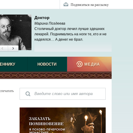
Подписаться на рассылку
Доктор
Марина Поздеева
Столичный доктор лечил лучше здешних
лекарей. Поднимались на ноги те, кто и не
надеялся… А денег не брал.
не виде
ЕННИКУ
НОВОСТИ
МЕДИА
спечатать