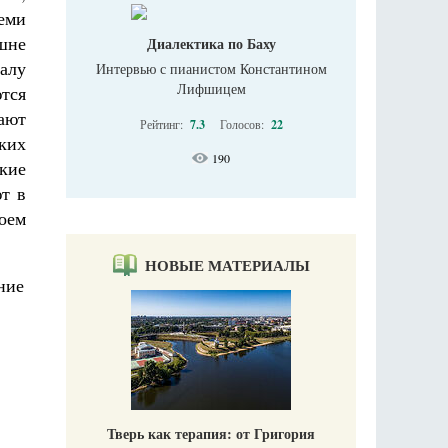
еми
шне
Диалектика по Баху
чалу
Интервью с пианистом Константином
Лифшицем
тся
дают
Рейтинг:
7.3
Голосов:
22
ких
190
ские
т в
воем
НОВЫЕ МАТЕРИАЛЫ
Тверь как терапия: от Григория