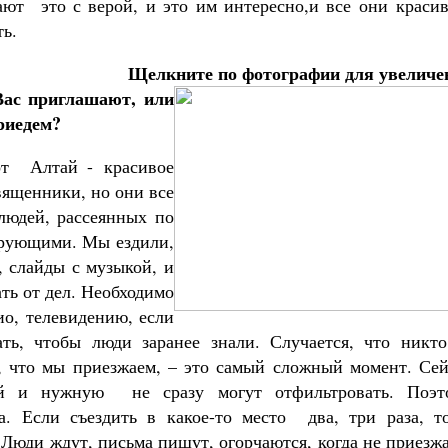
лают это с верой, и это им интересно,и все они краси
ть.
Щелкните по фотографии для увеличе
Вас приглашают, или
риедем?
от Алтай - красивое
вященники, но они все
 людей, рассеянных по
верующими. Мы ездили,
, слайды с музыкой, и
ть от дел. Необходимо
ио, телевидению, если
ать, чтобы люди заранее знали. Случается, что никто
, что мы приезжаем, – это самый сложный момент. Сей
й и нужную не сразу могут отфильтровать. Поэт
. Если съездить в какое-то место два, три раза, то
 Люди ждут, письма пишут, огорчаются, когда не приезж