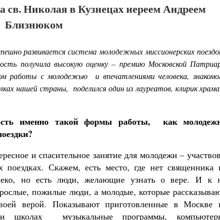
 св. Николая в Кузнецах иереем Андреем
Близнюком
пешно развивается система молодежных миссионерских поездо
ность получила высокую оценку – премию Московской Патриа
том работы с молодежью
и впечатлениями человека, знакомо
олках нашей страны,
поделился один из лауреатов, клирик храма
ость именно такой формы работы, как молодеж
поездки?
ересное и спасительное занятие для молодежи – участво
х поездках. Скажем, есть место, где нет священника 
леко, но есть люди, желающие узнать о вере. И к 
рослые, пожилые люди, а молодые, которые рассказыва
Великомученик Георгий Победоносец. Н
своей верой. Показывают приготовленные в Москве 
святого
при школах музыкальные программы, компьютер
Роман Котов