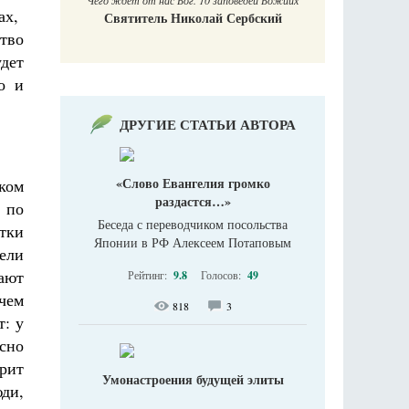
Чего ждет от нас Бог. 10 заповедей Божиих
ах,
Святитель Николай Сербский
тво
дет
о и
ДРУГИЕ СТАТЬИ АВТОРА
«Слово Евангелия громко
ском
раздастся…»
 по
Беседа с переводчиком посольства
тки
Японии в РФ Алексеем Потаповым
тели
ают
Рейтинг:
9.8
Голосов:
49
чем
818
3
т: у
есно
рит
Умонастроения будущей элиты
юди,