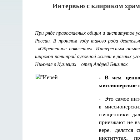
Интервью с клириком храма
При ряде православных общин и институтов ус
России. В прошлом году такого рода деятель
«Обретенное поколение». Интересным опы
широкой палитрой духовной жизни в разных уг
Николая в Кузнецах – отец Андрей Близнюк.
- В чем ценн
миссионерские 
- Это самое инт
в миссионерски
священники да
приезжают не вз
вере, делятся 
Разлуки не будет
институтах, 