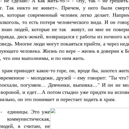
 - не сделаю? А как жить-то?» - «Ну, так – не грешить
т. Так никто не живет». Причем, у него были смерт
хи, которые современный человек легко делает. Наприм
лкоголь, то есть потеря человеческого вида. И он гово
то знаю людей, которые не так живут, он мне не повер
правда, диск-жокей, возвращался с работы из ночного к
споведь. Многие люди могут покаяться прийти, а через не
ерующего человека. Жизнь по вере – жизнь в доверии к Б
ь, что они выполнимы, и по ним жить.
м приводит какое-то горе, он, вроде бы, захотел жить
овременное – молодежи, друзей – ему говорит: "Ты что
 поехали, погуляем… Девчонки, выпивка…" И он не мо
й вороной, и едет…А потом стыдно уже придти на испов
ильно, он это понимает и перестает ходить в храм.
 - единицы. Это уже
 коммунистическая,
 людей, я считаю, не