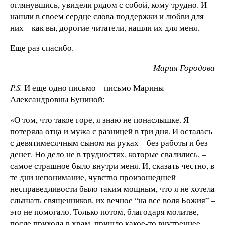
оглянувшись, увидели рядом с собой, кому трудно. И
нашли в своем сердце слова поддержки и любви для
них – как вы, дорогие читатели, нашли их для меня.
Еще раз спасибо.
Мария Городова
P.
S.
И еще одно письмо – письмо Марины
Александровны Буниной:
«О том, что такое горе, я знаю не понаслышке. Я
потеряла отца и мужа с разницей в три дня. И осталась
с девятимесячным сыном на руках – без работы и без
денег. Но дело не в трудностях, которые свалились, –
самое страшное было внутри меня. И, сказать честно, в
те дни непонимание, чувство произошедшей
несправедливости было таким мощным, что я не хотела
слышать священников, их вечное “на все воля Божия” –
это не помогало. Только потом, благодаря молитве,
после прихода в храм, пришло какое-то внутреннее