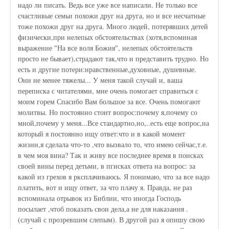
надо ли писать. Ведь все уже все написали. Не только все
счастливые семьи похожи друг на друга, но и все несчатные
тоже похожи друг на друга. Много людей, потерявших детей
физически,при нелепых обстоятельствах (хотя,вспоминая
выражение "На все воля Божия", нелепых обстоятельств
просто не бывает),страдают так,что и представить трудно. Но
есть и другие потери:нравственные,духовные, душевные.
Они не менее тяжелы... У меня такой случай и, ваша
переписка с читателями, мне очень помогает справиться с
моим горем Спасибо Вам большое за все. Очень помогают
молитвы. Но постоянно стоит вопрос:почему я,почему со
мной,почему у меня...Все стандартно,но,..есть еще вопрос,на
который я постоянно ищу ответ:что и в какой момент
жизни,я сделала что-то ,что вызвало то, что имею сейчас,т.е.
в чем моя вина? Так и живу все последнее время в поисках
своей вины перед детьми, в пгисках ответа на вопрос: за
какой из грехов я рксплачиваюсь. Я понимаю, что за все надо
платить, вот и ищу ответ, за что плачу я. Правда, не раз
вспоминала отрывок из Библии, что иногда Господь
посылает ,чтоб показать свои дела,а не для наказания .
(случай с прозревшим слепым). В другой раз я опишу свою