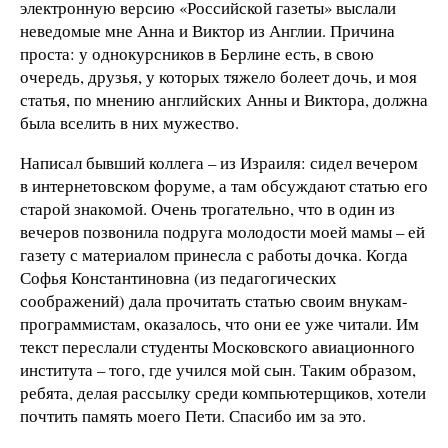
электронную версию «Российской газеты» выслали
неведомые мне Анна и Виктор из Англии. Причина
проста: у однокурсников в Берлине есть, в свою
очередь, друзья, у которых тяжело болеет дочь, и моя
статья, по мнению английских Анны и Виктора, должна
была вселить в них мужество.
Написал бывший коллега – из Израиля: сидел вечером
в интернетовском форуме, а там обсуждают статью его
старой знакомой. Очень трогательно, что в один из
вечеров позвонила подруга молодости моей мамы – ей
газету с материалом принесла с работы дочка. Когда
Софья Константиновна (из педагогических
соображений) дала прочитать статью своим внукам-
программистам, оказалось, что они ее уже читали. Им
текст переслали студенты Московского авиационного
института – того, где учился мой сын. Таким образом,
ребята, делая рассылку среди компьютерщиков, хотели
почтить память моего Пети. Спасибо им за это.