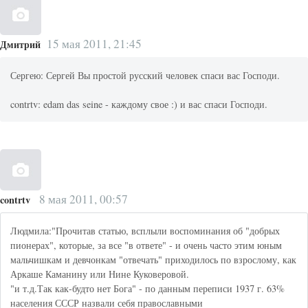
15 мая 2011, 21:45
Дмитрий
Сергею: Сергей Вы простой русский человек спаси вас Господи.
contrtv: edam das seine - каждому свое :) и вас спаси Господи.
8 мая 2011, 00:57
contrtv
Людмила:"Прочитав статью, всплыли воспоминания об "добрых
пионерах", которые, за все "в ответе" - и очень часто этим юным
мальчишкам и девчонкам "отвечать" приходилось по взрослому, как
Аркаше Каманину или Нине Куковеровой.
"и т.д.Так как-будто нет Бога" - по данным переписи 1937 г. 63%
населения СССР назвали себя православными