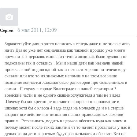
6 мая 2011, 12:09
Сергей
Здравсствуйте давно хотел написать а тенерь даже и не знаю с чего
начть.Давно уже нет социализма как таковой прошло уже много
времени как церьковь вышла из тени а люди как были духовно не
подкованы так и остались . Мы и наши дети как незнали нашей
провославной подногодной так и незнаем хорошо по телевизору
сказали или кто то из знакомых напомнил на этом все наше
познание кончается .Сколько было разговоров про свяшенников в
армии . Я служу в городе Волгограде на нашей територии 3
военские части и не одного свяшенослужителя я там не видел
.Почему бы конкретно не поставить вопрос о преподование в
школах хотя бы с класса 4 ведь глядя на молодеж да и на старше
возрост все действия от незнания наших православных законов
правил . Рссказывать ,водить в церьков обеснять куда как зачем и
почему может после таких занятий чт то начнет просыпатся у нас в
душах когда дети взрослым будут рассказывать и обеснять.Кто не