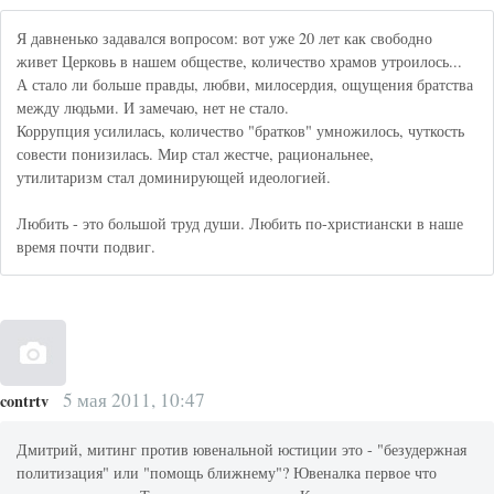
Я давненько задавался вопросом: вот уже 20 лет как свободно
живет Церковь в нашем обществе, количество храмов утроилось...
А стало ли больше правды, любви, милосердия, ощущения братства
между людьми. И замечаю, нет не стало.
Коррупция усилилась, количество "братков" умножилось, чуткость
совести понизилась. Мир стал жестче, рациональнее,
утилитаризм стал доминирующей идеологией.
Любить - это большой труд души. Любить по-христиански в наше
время почти подвиг.
5 мая 2011, 10:47
contrtv
Дмитрий, митинг против ювенальной юстиции это - "безудержная
политизация" или "помощь ближнему"? Ювеналка первое что