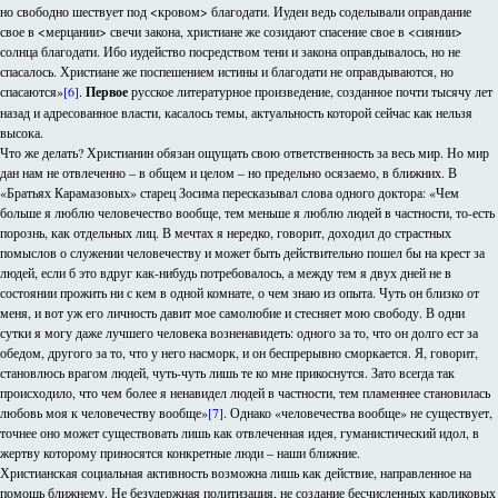
но свободно шествует под <кровом> благодати. Иудеи ведь соделывали оправдание
свое в <мерцании> свечи закона, христиане же созидают спасение свое в <сиянии>
солнца благодати. Ибо иудейство посредством тени и закона оправдывалось, но не
спасалось. Христиане же поспешением истины и благодати не оправдываются, но
спасаются»
[6]
.
Первое
русское литературное произведение, созданное почти тысячу лет
назад и адресованное власти, касалось темы, актуальность которой сейчас как нельзя
высока.
Что же делать? Христианин обязан ощущать свою ответственность за весь мир. Но мир
дан нам не отвлеченно – в общем и целом – но предельно осязаемо, в ближних. В
«Братьях Карамазовых» старец Зосима пересказывал слова одного доктора: «Чем
больше я люблю человечество вообще, тем меньше я люблю людей в частности, то-есть
порознь, как отдельных лиц. В мечтах я нередко, говорит, доходил до страстных
помыслов о служении человечеству и может быть действительно пошел бы на крест за
людей, если б это вдруг как-нибудь потребовалось, а между тем я двух дней не в
состоянии прожить ни с кем в одной комнате, о чем знаю из опыта. Чуть он близко от
меня, и вот уж его личность давит мое самолюбие и стесняет мою свободу. В одни
сутки я могу даже лучшего человека возненавидеть: одного за то, что он долго ест за
обедом, другого за то, что у него насморк, и он беспрерывно сморкается. Я, говорит,
становлюсь врагом людей, чуть-чуть лишь те ко мне прикоснутся. Зато всегда так
происходило, что чем более я ненавидел людей в частности, тем пламеннее становилась
любовь моя к человечеству вообще»
[7]
. Однако «человечества вообще» не существует,
точнее оно может существовать лишь как отвлеченная идея, гуманистический идол, в
жертву которому приносятся конкретные люди – наши ближние.
Христианская социальная активность возможна лишь как действие, направленное на
помощь ближнему. Не безудержная политизация, не создание бесчисленных карликовых