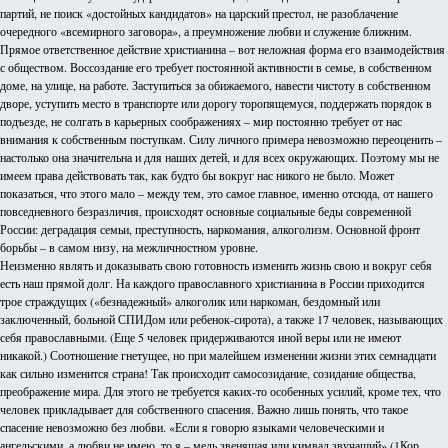
партий, не поиск «достойных кандидатов» на царский престол, не разоблачение
очередного «всемирного заговора», а преумножение любви и служение ближним.
Прямое ответственное действие христианина – вот неложная форма его взаимодействия
с обществом. Воссоздание его требует постоянной активности в семье, в собственном
доме, на улице, на работе. Заступиться за обижаемого, навести чистоту в собственном
дворе, уступить место в транспорте или дорогу торопящемуся, поддержать порядок в
подъезде, не солгать в карьерных соображениях – мир постоянно требует от нас
внимания к собственным поступкам. Силу личного примера невозможно переоценить –
настолько она значительна и для наших детей, и для всех окружающих. Поэтому мы не
имеем права действовать так, как будто бы вокруг нас никого не было. Может
показаться, что этого мало – между тем, это самое главное, именно отсюда, от нашего
повседневного безразличия, происходят основные социальные беды современной
России: деградация семьи, преступность, наркомания, алкоголизм. Основной фронт
борьбы – в самом низу, на межличностном уровне.
Неизменно являть и доказывать свою готовность изменить жизнь свою и вокруг себя
есть наш прямой долг. На каждого православного христианина в России приходится
трое страждущих («безнадежный» алкоголик или наркоман, бездомный или
заключенный, больной СПИДом или ребенок-сирота), а также 17 человек, называющих
себя православными. (Еще 5 человек придерживаются иной веры или не имеют
никакой.) Соотношение гнетущее, но при малейшем изменении жизни этих семнадцати
как сильно изменится страна! Так происходит самосозидание, созидание общества,
преображение мира. Для этого не требуется каких-то особенных усилий, кроме тех, что
человек прикладывает для собственного спасения. Важно лишь понять, что такое
спасение невозможно без любви. «Если я говорю языками человеческими и
ангельскими, а любви не имею, то я – медь звенящая или кимвал звучащий» (1Кор.