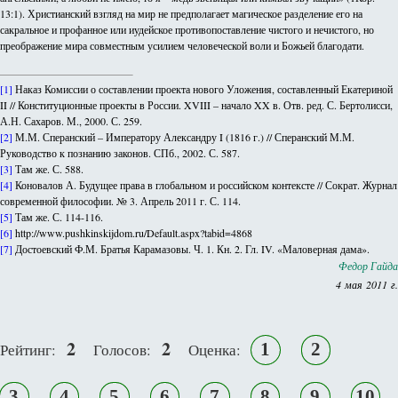
13:1). Христианский взгляд на мир не предполагает магическое разделение его на
сакральное и профанное или иудейское противопоставление чистого и нечистого, но
преображение мира совместным усилием человеческой воли и Божьей благодати.
[1]
Наказ Комиссии о составлении проекта нового Уложения, составленный Екатериной
II // Конституционные проекты в России. XVIII – начало XX в. Отв. ред. С. Бертолисси,
А.Н. Сахаров. М., 2000. С. 259.
[2]
М.М. Сперанский – Императору Александру I (1816 г.) // Сперанский М.М.
Руководство к познанию законов. СПб., 2002. С. 587.
[3]
Там же. С. 588.
[4]
Коновалов А. Будущее права в глобальном и российском контексте // Сократ. Журнал
современной философии. № 3. Апрель 2011 г. С. 114.
[5]
Там же. С. 114-116.
[6]
http://www.pushkinskijdom.ru/Default.aspx?tabid=4868
[7]
Достоевский Ф.М. Братья Карамазовы. Ч. 1. Кн. 2. Гл. IV. «Маловерная дама».
Федор Гайда
4 мая 2011 г.
2
2
1
2
Рейтинг:
Голосов:
Оценка:
3
4
5
6
7
8
9
10