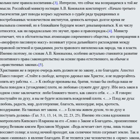
кольми паче правила воспитания»
[3]
. Интересно, что сейчас мы возвращаемся к той же
мысли. Российский министр юстиции А.В. Коновалов констатирует: «Начало третьего
тысячелетия дает поводы всерьез задуматься о судьбе ряда традиционных и
востребованных человечеством институтов, ценность которых долгое время не
вызывала сомнений, но в ближайшем будущем может девальвироваться. К их числу
относятся, как ни парадоксально это звучит, право и правопорядок»
[4]
. Министр
отмечает, что в обстоятельствах атомизации современного общества, его превращения в
«аморфную пассивную массу» возникает угроза дальнейшего расхождения между
правовой системой и гражданами, роста правового нигилизма как народа, так и власти.
Именно поэтому, по словам А.В. Коновалова, особенно актуально становится развитие
позитивного права (законодательства) на основе права естественного, на обычае и
«нравственных законах»
[5]
.
Христианин же в первую очередь жить должен не по закону, а по благодати. Апостол
Павел говорит: «Стойте в свободе, которую даровал нам Христос, и не подвергайтесь
опять игу рабства. <…> К свободе призваны вы, братия, только бы свобода ваша не
была поводом к [угождению] плоти, но любовью служите друг другу. Ибо весь закон в
одном слове заключается: люби ближнего твоего, как самого себя. <…> Я говорю:
поступайте по духу, и вы не будете исполнять вожделений плоти. <…> Плод же духа:
любовь, радость, мир, долготерпение, благость, милосердие, вера, кротость,
воздержание. На таковых нет закона. <…> Если мы живем духом, то по духу и
поступать должны» (Гал. 5:1, 13, 14, 16, 22, 23, 25). Именно эти слова вдохновили
митрополита Киевского Илариона на его «Слово о Законе и Благодати», произнесенное
перед Великим князем Ярославом Мудрым: «Ведь исчезает свет луны, лишь только
воссияет солнце; и холод ночной проходит, как солнечное тепло согревает землю. Так и
закон <миновал> в явление благодати. И не теснится уже человечество в <ярме> закона,