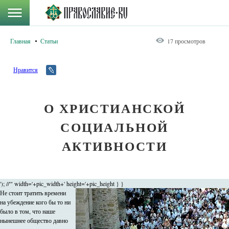
Главная
Статьи
17 просмотров
Нравится
О ХРИСТИАНСКОЙ
СОЦИАЛЬНОЙ
АКТИВНОСТИ
'); //'" width='+pic_width+' height='+pic_height } }
Не стоит тратить времени
на убеждение кого бы то ни
было в том, что наше
нынешнее общество давно