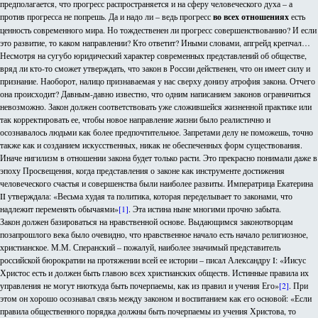
предполагается, что прогресс распространяется и на сферу человеческого духа – а
против прогресса не попрешь. Да и надо ли – ведь прогресс
во всех отношениях
есть
ценность современного мира. Но тождественен ли прогресс совершенствованию? И если
это развитие, то каком направлении? Кто ответит? Иными словами, апгрейд крепчал…
Несмотря на сугубо юридический характер современных представлений об обществе,
вряд ли кто-то сможет утверждать, что закон в России действенен, что он имеет силу и
признание. Наоборот, налицо признаваемая у нас сверху донизу атрофия закона. Отчего
она происходит? Давным-давно известно, что одним написанием законов ограничиться
невозможно. Закон должен соответствовать уже сложившейся жизненной практике или
так корректировать ее, чтобы новое направление жизни было реалистично и
осознавалось людьми как более предпочтительное. Запретами делу не поможешь, точно
также как и созданием искусственных, никак не обеспеченных форм существования.
Иначе нигилизм в отношении закона будет только расти. Это прекрасно понимали даже в
эпоху Просвещения, когда представления о законе как инструменте достижения
человеческого счастья и совершенства были наиболее развиты. Императрица Екатерина
II утверждала: «Весьма худая та политика, которая переделывает то законами, что
надлежит переменять обычаями»
[1]
. Эта истина ныне многими прочно забыта.
Закон должен базироваться на нравственной основе. Выдающимся законотворцам
позапрошлого века было очевидно, что нравственное начало есть начало религиозное,
христианское. М.М. Сперанский – пожалуй, наиболее значимый представитель
российской бюрократии на протяжении всей ее истории – писал Александру I: «Иисус
Христос есть и должен быть главою всех христианских обществ. Истинные правила их
управления не могут ниоткуда быть почерпаемы, как из правил и учения Его»
[2]
. При
этом он хорошо осознавал связь между законом и воспитанием как его основой: «Если
правила общественного порядка должны быть почерпаемы из учения Христова, то