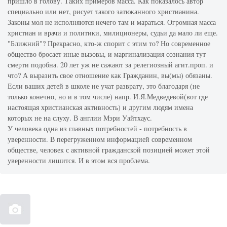
пришло в голову. Таких примеров масса. Как показалось автор
специально или нет, рисует такого затюканного христианина.
Законы мол не исполняются нечего там и мараться. Огромная масса
христиан и врачи и политики, милиционеры, судьи да мало ли еще.
"Ближний"? Прекрасно, кто-ж спорит с этим то? Но современное
общество бросает иные вызовы, и маргинализация сознания тут
смерти подобна. 20 лет уж не сажают за релегиозный агит.проп. и
что? А выразить свое отношение как Гражданин, вы(мы) обязаны.
Если ваших детей в школе не учат разврату, это благодаря (не
только конечно, но и в том числе) напр. И.Я.Медведевой(вот где
настоящая христианская активность) и другим людям имена
которых не на слуху. В англии Мэри Уайтхаус.
У человека одна из главных потребностей - потребность в
уверенности. В перегруженном информацией современном
обществе, человек с активной гражданской позицией может этой
уверенности лишится. И в этом вся проблема.