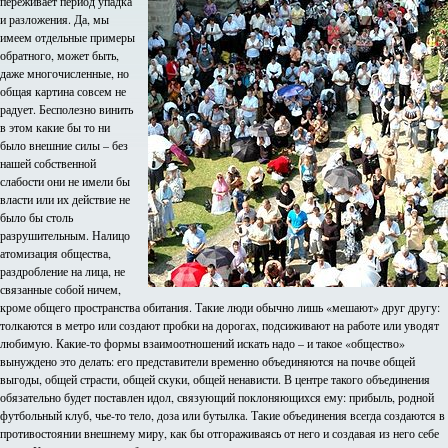
переживает период упадка
и разложения. Да, мы
имеем отдельные примеры
обратного, может быть,
даже многочисленные, но
общая картина совсем не
радует. Бесполезно винить
в этом какие бы то ни
было внешние силы – без
нашей собственной
слабости они не имели бы
власти или их действие не
было бы столь
разрушительным. Налицо
атомизация общества,
раздробление на лица, не
связанные собой ничем,
кроме общего пространства обитания. Такие люди обычно лишь «мешают» друг другу:
толкаются в метро или создают пробки на дорогах, подсиживают на работе или уводят
любимую. Какие-то формы взаимоотношений искать надо – и такое «общество»
вынуждено это делать: его представители временно объединяются на почве общей
выгоды, общей страсти, общей скуки, общей ненависти. В центре такого объединения
обязательно будет поставлен идол, связующий поклоняющихся ему: прибыль, родной
футбольный клуб, чье-то тело, доза или бутылка. Такие объединения всегда создаются в
противостоянии внешнему миру, как бы отгораживаясь от него и создавая из него себе