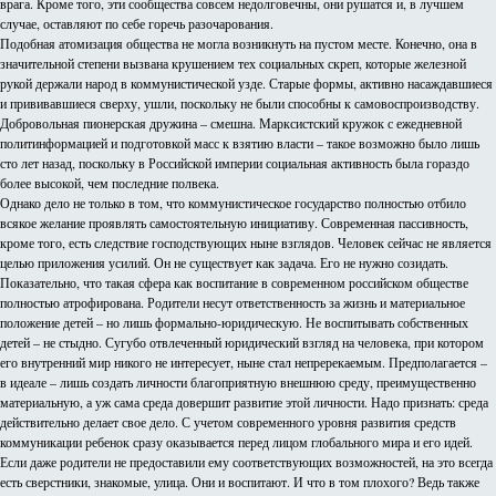
врага. Кроме того, эти сообщества совсем недолговечны, они рушатся и, в лучшем
случае, оставляют по себе горечь разочарования.
Подобная атомизация общества не могла возникнуть на пустом месте. Конечно, она в
значительной степени вызвана крушением тех социальных скреп, которые железной
рукой держали народ в коммунистической узде. Старые формы, активно насаждавшиеся
и прививавшиеся сверху, ушли, поскольку не были способны к самовоспроизводству.
Добровольная пионерская дружина – смешна. Марксистский кружок с ежедневной
политинформацией и подготовкой масс к взятию власти – такое возможно было лишь
сто лет назад, поскольку в Российской империи социальная активность была гораздо
более высокой, чем последние полвека.
Однако дело не только в том, что коммунистическое государство полностью отбило
всякое желание проявлять самостоятельную инициативу. Современная пассивность,
кроме того, есть следствие господствующих ныне взглядов. Человек сейчас не является
целью приложения усилий. Он не существует как задача. Его не нужно созидать.
Показательно, что такая сфера как воспитание в современном российском обществе
полностью атрофирована. Родители несут ответственность за жизнь и материальное
положение детей – но лишь формально-юридическую. Не воспитывать собственных
детей – не стыдно. Сугубо отвлеченный юридический взгляд на человека, при котором
его внутренний мир никого не интересует, ныне стал непререкаемым. Предполагается –
в идеале – лишь создать личности благоприятную внешнюю среду, преимущественно
материальную, а уж сама среда довершит развитие этой личности. Надо признать: среда
действительно делает свое дело. С учетом современного уровня развития средств
коммуникации ребенок сразу оказывается перед лицом глобального мира и его идей.
Если даже родители не предоставили ему соответствующих возможностей, на это всегда
есть сверстники, знакомые, улица. Они и воспитают. И что в том плохого? Ведь также