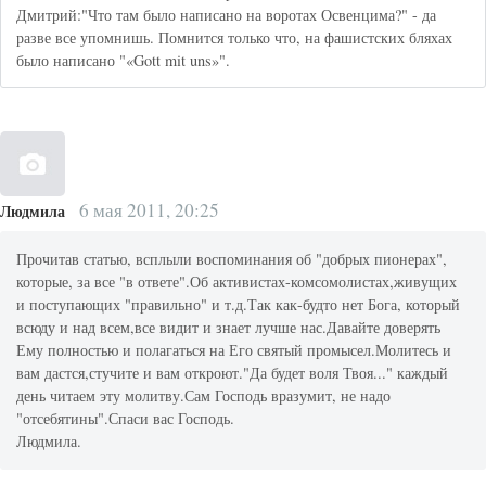
Дмитрий:"Что там было написано на воротах Освенцима?" - да
разве все упомнишь. Помнится только что, на фашистских бляхах
было написано "«Gott mit uns»".
6 мая 2011, 20:25
Людмила
Прочитав статью, всплыли воспоминания об "добрых пионерах",
которые, за все "в ответе".Об активистах-комсомолистах,живущих
и поступающих "правильно" и т.д.Так как-будто нет Бога, который
всюду и над всем,все видит и знает лучше нас.Давайте доверять
Ему полностью и полагаться на Его святый промысел.Молитесь и
вам дастся,стучите и вам откроют."Да будет воля Твоя..." каждый
день читаем эту молитву.Сам Господь вразумит, не надо
"отсебятины".Спаси вас Господь.
Людмила.