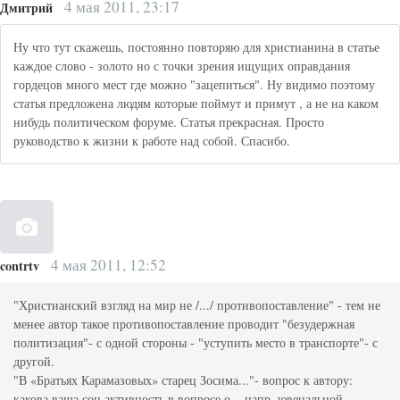
4 мая 2011, 23:17
Дмитрий
Ну что тут скажешь, постоянно повторяю для христианина в статье
каждое слово - золото но с точки зрения ищущих оправдания
гордецов много мест где можно "зацепиться". Ну видимо поэтому
статья предложена людям которые поймут и примут , а не на каком
нибудь политическом форуме. Статья прекрасная. Просто
руководство к жизни к работе над собой. Спасибо.
4 мая 2011, 12:52
contrtv
"Христианский взгляд на мир не /.../ противопоставление" - тем не
менее автор такое противопоставление проводит "безудержная
политизация"- с одной стороны - "уступить место в транспорте"- с
другой.
"В «Братьях Карамазовых» старец Зосима..."- вопрос к автору:
какова ваша соц.активность в вопросе о... напр. ювенальной