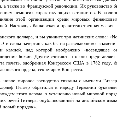
, а также во Французской революции. Их руководство б
чением немногих «практикующих» сатанистов. В различ
лияние этой организации среди мировых финансовы
ей. Настоящая банковская и правительственная мафия.
нского доллара, и вы увидите три латинских слова: «N
. Эти слова начертаны как бы на развевающемся знамени
ти камней, над которой изображено «всевидящее ок
овидение Божие. Другие считают, что оно представляет
Эта печать, одобренная Конгрессом США в 1782 году, б
сонского ордена, секретарем Конгресса.
 новое мировое господство связаны с именами Гитлер
Адольф Гитлер обратился к народу Германии буквальн
 вождем этого народа, я установлю новый мировой поря
ник речей Гитлера, опубликованный на английском язык
й новый порядок».