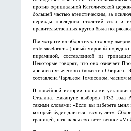
против официальной Католической церкви
большей частью атеистическим, за исклю
периоды последних столетий сила и в
правительственных кругов была потрясающ
Посмотрите на оборотную сторону америка
ordo saeclorum» (новый мировой порядок)
пирамидой, составленной из тринадца
Некоторые говорят, что оно означает Пр
древнего языческого божества Озириса. 
составлена Чарльзом Томпсоном, членом ма
В новейшей истории попытки установить
Сталина. Накануне выборов 1932 года 
такими словами: «Если вы изберете меня
который будет длиться тысячу лет». Сбор
границей, назывался соответственно: «Мо