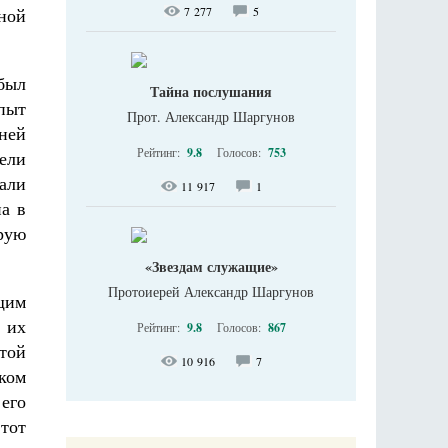
ной
7 277
5
был
Тайна послушания
пыт
Прот. Александр Шаргунов
ней
Рейтинг:
9.8
Голосов:
753
ели
тали
11 917
1
а в
рую
«Звездам служащие»
Протоиерей Александр Шаргунов
щим
 их
Рейтинг:
9.8
Голосов:
867
той
10 916
7
ском
его
 тот