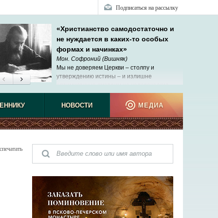
Подписаться на рассылку
«Христианство самодостаточно и
не нуждается в каких-то особых
формах и начинках»
Мон. Софроний (Вишняк)
Мы не доверяем Церкви – столпу и
утверждению истины – и излишне
оптимистично смотрим на человеческие
возможности познания.
ЕННИКУ
НОВОСТИ
МЕДИА
спечатать