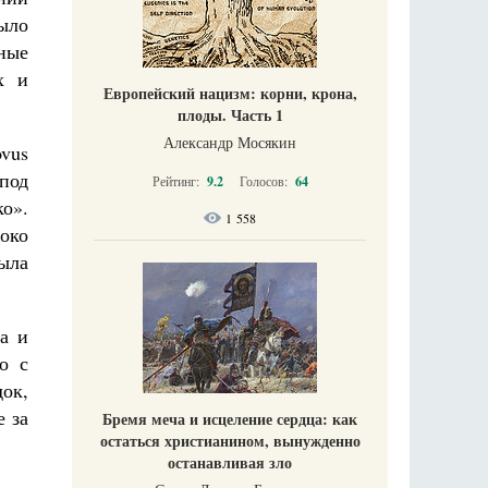
ыло
ные
х и
Европейский нацизм: корни, крона,
плоды. Часть 1
Александр Мосякин
ovus
 под
Рейтинг:
9.2
Голосов:
64
о».
1 558
 око
ыла
а и
о с
док,
е за
Бремя меча и исцеление сердца: как
остаться христианином, вынужденно
останавливая зло