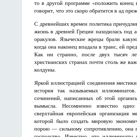
то в другой программе «положить конец 
говорит, что это скоро обратится в ад преж
С древнейших времен политика причудлив
жизнь в древней Греции находилась под
оракулов. Языческие жрецы брали какую
когда она наконец впадала в транс, ей пр
Как ни странно, после двух тысяч л
христианских странах почти столь же важ
колдуны.
Яркой иллюстрацией соединения мистики 
история так называемых иллюминатов
сочинений, написанных об этой организ
вымысла. Несомненно известно одно:
сверхтайная европейская организация 
которой было создать мировую экономи
порою — сильному сопротивлению, она п
господство. Известно, что иллюминаты