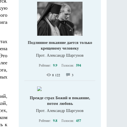
ся.
кую
вого
ига
стах
Подлинное покаяние дается только
ена
крещеному человеку
Это
Прот. Александр Шаргунов
лее
Рейтинг:
9.9
Голосов:
594
га,
8 122
3
тных
ий,
Прежде страх Божий и покаяние,
ой,
потом любовь
ех,
Прот. Александр Шаргунов
ком
Рейтинг:
9.8
Голосов:
457
ь к