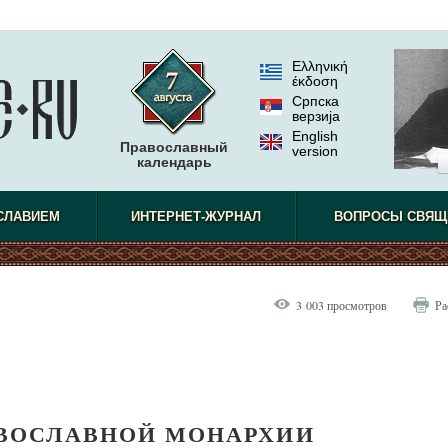
Ελληνική
έκδοση
Српска
верзиjа
English
Православный
version
календарь
СЛАВИЕМ
ИНТЕРНЕТ-ЖУРНАЛ
ВОПРОСЫ СВЯЩ
3 003 просмотров
Ра
АВОСЛАВНОЙ МОНАРХИИ