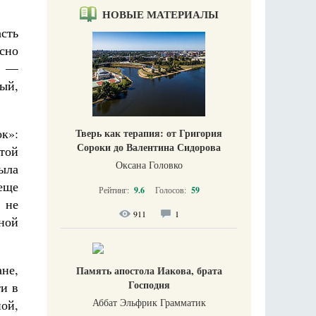
НОВЫЕ МАТЕРИАЛЫ
асть
сно
м —
рый,
ок»:
Тверь как терапия: от Григория
Сороки до Валентина Сидорова
той
Оксана Головко
ыла
еще
Рейтинг:
9.6
Голосов:
59
, не
911
1
ной
не,
Память апостола Иакова, брата
Господня
ти в
Аббат Эльфрик Грамматик
ной,