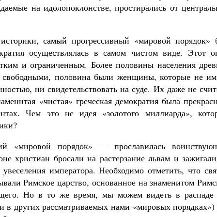
ждаемые на идолопоклонстве, простирались от централь
историки, самый прогрессивный «мировой порядок» 
ократия осуществлялась в самом чистом виде. Этот о
атким и ограниченным. Более половины населения древ
и свободными, половина были женщины, которые не им
нностью, ни свидетельствовать на суде. Их даже не счи
аменитая «чистая» греческая демократия была прекрасн
нтах. Чем это не идея «золотого миллиарда», кото
ики?
ий «мировой порядок» — прославилась воинствую
не христиан бросали на растерзание львам и зажигали
 увеселения императора. Необходимо отметить, что свя
зывали Римское царство, основанное на знаменитом Рим
щего. Но в то же время, мы можем видеть в распаде 
 и в других рассматриваемых нами «мировых порядках»)