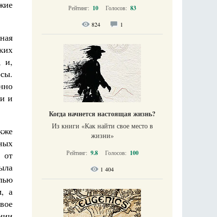
ожие
Рейтинг:
10
Голосов:
83
824
1
ная
ких
 и,
осы.
нно
ки и
Когда начнется настоящая жизнь?
Из книги «Как найти свое место в
кже
жизни​»
ных
Рейтинг:
9.8
Голосов:
100
 от
ыла
1 404
лью
, а
вое
нии