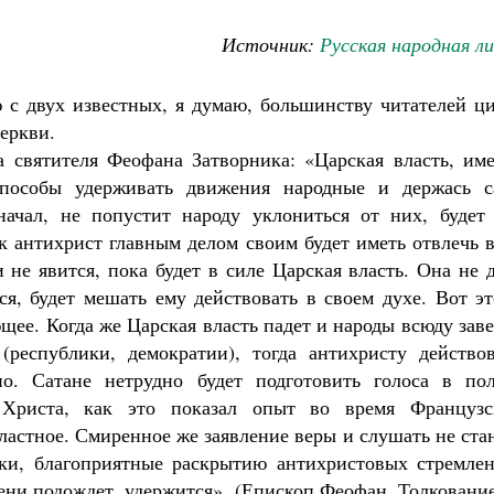
Источник:
Русская народная л
 с двух известных, я думаю, большинству читателей ц
еркви.
а святителя Феофана Затворника: «Царская власть, име
способы удерживать движения народные и держась с
начал, не попустит народу уклониться от них, будет 
к антихрист главным делом своим будет иметь отвлечь 
Как найти своё место в жизни
и не явится, пока будет в силе Царская власть. Она не 
Кирилл Мурышев
Великомученик Георгий Победоносец. Н
святого
ся, будет мешать ему действовать в своем духе. Вот э
Роман Котов
щее. Когда же Царская власть падет и народы всюду зав
 (республики, демократии), тогда антихристу действов
но. Сатане нетрудно будет подготовить голоса в пол
 Христа, как это показал опыт во время Французс
ластное. Смиренное же заявление веры и слушать не ста
дки, благоприятные раскрытию антихристовых стремлен
мени подождет, удержится». (Епископ Феофан. Толковани