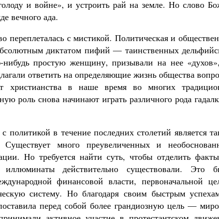
голоду и войне», и устроить рай на земле. Но слово Б
де вечного ада.
о переплеталась с мистикой. Политическая и обществен
 абсолютным диктатом пифий — таинственных дельфийс
-нибудь простую женщину, призывали на нее «духов»,
едлагали ответить на определяющие жизнь общества вопр
ет христианства в наше время во многих традицио
ную роль снова начинают играть различного рода гадал
с политикой в течение последних столетий является та
. Существует много преувеличенных и необоснован
ации. Но требуется найти суть, чтобы отделить факты
 иллюминаты действительно существовали. Это б
международной финансовой власти, первоначальной це
ческую систему. Но благодаря своим быстрым успехам
оставила перед собой более грандиозную цель — миро
 принимали активное участие в протестантском движе