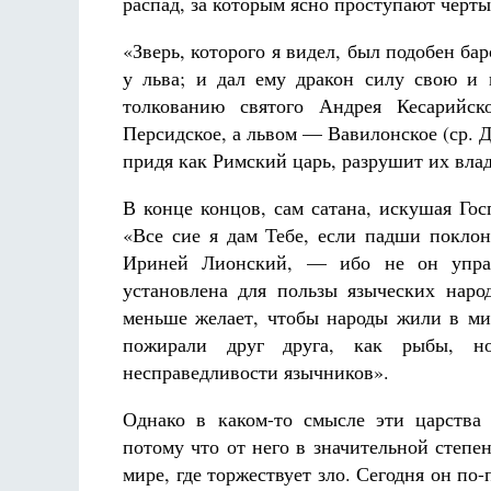
распад, за которым ясно проступают черты
«Зверь, которого я видел, был подобен бар
у льва; и дал ему дракон силу свою и п
толкованию святого Андрея Кесарийск
Персидское, а львом — Вавилонское (ср. Д
придя как Римский царь, разрушит их вла
В конце концов, сам сатана, искушая Го
«Все сие я дам Тебе, если падши поклон
Ириней Лионский, — ибо не он управ
установлена для пользы языческих наро
меньше желает, чтобы народы жили в мир
пожирали друг друга, как рыбы, но
несправедливости язычников».
Однако в каком-то смысле эти царства 
потому что от него в значительной степ
мире, где торжествует зло. Сегодня он по