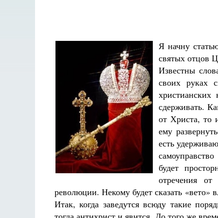
Я начну статью
святых отцов Ц
Известны слов
своих руках 
христианских 
сдерживать. Ка
от Христа, то 
ему развернуть
есть удерживаю
самоуправство
будет простор
отречения от
революции. Некому будет сказать «вето» в
Итак, когда заведутся всюду такие поря
Разлуки не будет
тогда антихрист и явится. До того же вре