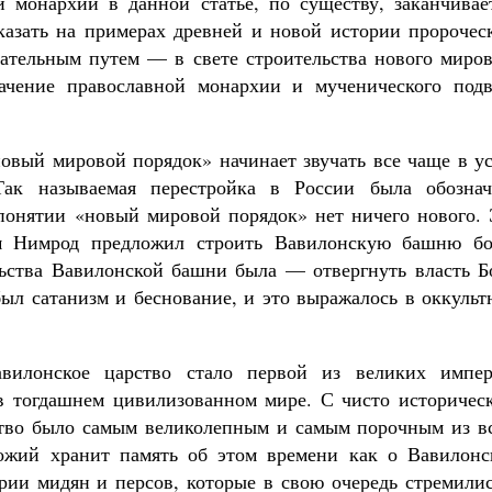
 монархии в данной статье, по существу, заканчивает
казать на примерах древней и новой истории пророчес
ицательным путем — в свете строительства нового миро
ачение православной монархии и мученического подв
новый мировой порядок» начинает звучать все чаще в у
Так называемая перестройка в России была обознач
понятии «новый мировой порядок» нет ничего нового. 
м Нимрод предложил строить Вавилонскую башню бо
льства Вавилонской башни была — отвергнуть власть Бо
был сатанизм и беснование, и это выражалось в оккуль
вилонское царство стало первой из великих импер
в тогдашнем цивилизованном мире. С чисто историческ
ство было самым великолепным и самым порочным из вс
Божий хранит память об этом времени как о Вавилонс
ии мидян и персов, которые в свою очередь стремилис