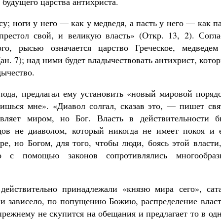
 будущего царства антихриста.
су; ноги у него — как у медведя, а пасть у него — как п
рестол свой, и великую власть» (Откр. 13, 2). Согла
ого, рысью означается царство Греческое, медведе
ан. 7); над ними будет владычествовать антихрист, кото
дычество.
спода, предлагал ему установить «новый мировой поряд
ишься мне». «Диавол солгал, сказав это, — пишет свя
ляет миром, но Бог. Власть в действительности б
дов не диаволом, который никогда не имеет покоя и 
е, но Богом, для того, чтобы люди, боясь этой власти
 с помощью законов сопротивлялись многообраз
действительно принадлежали «князю мира сего», сата
ени зависело, по попущению Божию, распределение влас
-прежнему не скупится на обещания и предлагает то в од