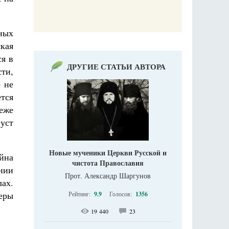
ных
кая
ся в
ДРУГИЕ СТАТЬИ АВТОРА
ти,
 не
ется
деже
уст
Новые мученики Церкви Русской и
йна
чистота Православия
ении
Прот. Александр Шаргунов
ах.
веры
Рейтинг:
9.9
Голосов:
1356
19 440
23