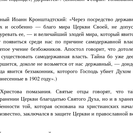
едный Иоанн Кронштадтский: «Через посредство держав
ых и особенно — благо мира Церкви Своей, не допус
уревать ее, — и величайший злодей мира, который явит
 появиться среди нас по причине самодержавной влас
пое учение безбожников. Апостол говорит, что дотоле
т существовать самодержавная власть. Тайна бо уже де
вершится, доколе не возьмется от нас державный, — дон
да явится беззаконник, которого Господь убиет Духом 
знесенные в 1902 году».)
Христова помазания. Святые отцы говорят, что та
хранении Церкви благодатью Святого Духа, но и в хран
бенности той, которая основана на христианских начал
известно, заключался в защите Церкви и православной 