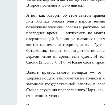
Фредерика де Грааф
Второе послание к Солунянам.)
А вот как говорит об этом святой прав
лиц Господь блюдет благо царств земн
безбожным учениям, ересям и расколам об
последнее время — антихрист, не может
сдерживающей бесчинные шатания и неле
явится на земле антихрист, доколе буде
беззакония, говорит он, но дотоле не со
держай ныне от среды взят будет. И тог
Своих (2 Сол., 7, 8)». («Новые слова, прои
Власть православного монарха — от 
удерживающего заключается не только в 
законной государственной власти, в осо
Смысл служения православного Царя, как 
от внешних угроз.