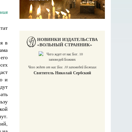
иния
итат
НОВИНКИ ИЗДАТЕЛЬСТВА
я в
«ВОЛЬНЫЙ СТРАННИК»
ама
его
П
всех
Е
Чего ждет от нас Бог. 10 заповедей Божиих
даст
Святитель Николай Сербский
аучись у
то и
едут
ать
ьзу
кой
нут.
ий,
е на