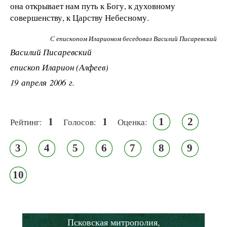
она открывает нам путь к Богу, к духовному
совершенству, к Царству Небесному.
С епископом Иларионом беседовал Василий Писаревский
Василий Писаревский
епископ Иларион (Алфеев)
19 апреля 2006 г.
1
1
1
2
Рейтинг:
Голосов:
Оценка:
3
4
5
6
7
8
9
10
Псковская митрополия,