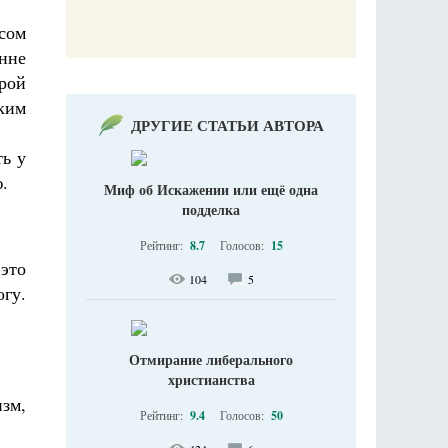
сом
нне
рой
аким
ДРУГИЕ СТАТЬИ АВТОРА
ть у
.
Миф об Искажении или ещё одна
подделка
Рейтинг:
8.7
Голосов:
15
 это
104
5
гу.
Отмирание либерального
христианства
зм,
Рейтинг:
9.4
Голосов:
50