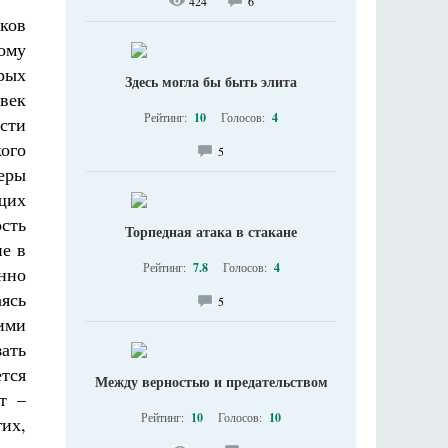
424
6
ков
ному
орых
Здесь могла бы быть элита
овек
Рейтинг:
10
Голосов:
4
ости
кого
5
еры
ющих
ость
Торпедная атака в стакане
не в
Рейтинг:
7.8
Голосов:
4
енно
ясь
5
ими
зать
тся
Между верностью и предательством
т –
Рейтинг:
10
Голосов:
10
гих,