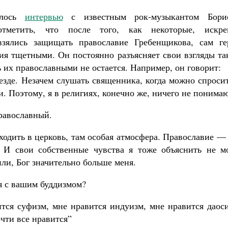
илось
интервью
с известным рок-музыкантом Бори
тметить, что после того, как некоторые, искре
взялись защищать православие Гребенщикова, сам ге
лия тщетными. Он постоянно разъясняет свои взгляды т
 их православными не остается. Например, он говорит:
везде. Незачем слушать священника, когда можно спроси
 Поэтому, я в религиях, конечно же, ничего не понимаю
равославный.
одить в церковь, там особая атмосфера. Православие —
. И свои собственные чувства я тоже объяснить не мо
или, Бог значительно больше меня.
я с вашим буддизмом?
тся суфизм, мне нравится индуизм, мне нравится даоси
чти все нравится”