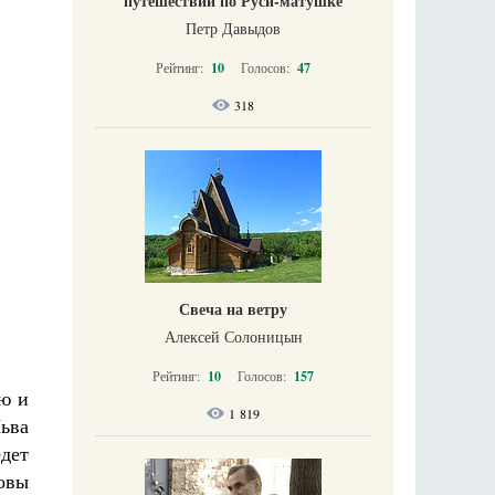
путешествий по Руси-матушке
Петр Давыдов
Рейтинг:
10
Голосов:
47
318
Свеча на ветру
Алексей Солоницын
Рейтинг:
10
Голосов:
157
ю и
1 819
ьва
дет
овы