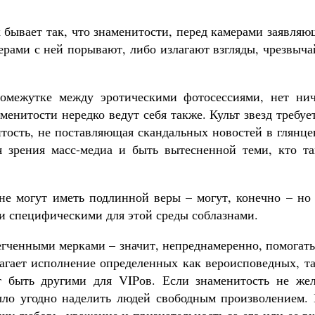
х бывает так, что знаменитости, перед камерами заявля
мерами с ней порывают, либо излагают взгляды, чрезвыч
омежутке между эротическими фотосессиями, нет нич
енитости нередко ведут себя также. Культ звезд требуе
итость, не поставляющая скандальных новостей в глянц
я зрения масс-медиа и быть вытесненной теми, кто та
” не могут иметь подлинной веры – могут, конечно – но
ми специфическими для этой среды соблазнами.
егченными мерками – значит, непреднамеренно, помогат
агает исполнение определенных как вероисповедных, та
т быть другими для VIPов. Если знаменитость не жел
было угодно наделить людей свободным произволением.