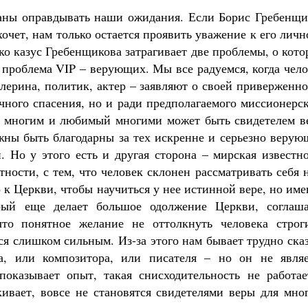
заны оправдывать наши ожидания. Если Борис Гребенщи
хочет, нам только остается проявить уважение к его лич
ко казус Гребенщикова затрагивает две проблемы, о кот
о проблема VIP – верующих. Мы все радуемся, когда чел
лерина, политик, актер – заявляют о своей приверженн
чного спасения, но и ради предполагаемого миссионерс
ый многим и любимый многими может быть свидетелем в
лжны быть благодарны за тех искренне и серьезно веру
. Но у этого есть и другая сторона – мирская известн
ности, с тем, что человек склонен рассматривать себя 
 к Церкви, чтобы научиться у нее истинной вере, но им
рый еще делает большое одолжение Церкви, соглаша
что понятное желание не оттолкнуть человека строг
ся слишком сильным. Из-за этого нам бывает трудно ска
а, или композитора, или писателя – но он не являе
показывает опыт, такая снисходительность не работае
кивает, вовсе не становятся свидетелями веры для мно