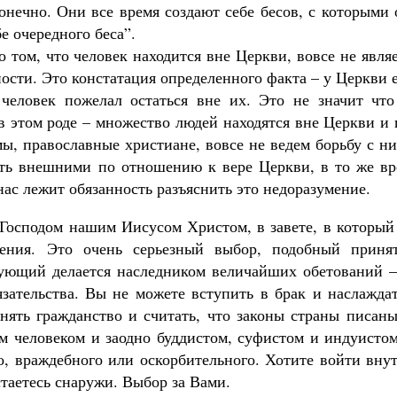
онечно. Они все время создают себе бесов, с которыми
е очередного беса”.
о том, что человек находится вне Церкви, вовсе не явля
ости. Это констатация определенного факта – у Церкви 
человек пожелал остаться вне их. Это не значит что
 в этом роде – множество людей находятся вне Церкви и
мы, православные христиане, вовсе не ведем борьбу с н
ть внешними по отношению к вере Церкви, в то же вр
ас лежит обязанность разъяснить это недоразумение.
с Господом нашим Иисусом Христом, в завете, в которы
щения. Это очень серьезный выбор, подобный приня
рующий делается наследником величайших обетований –
язательства. Вы не можете вступить в брак и наслажда
нять гражданство и считать, что законы страны писаны
м человеком и заодно буддистом, суфистом и индуистом
о, враждебного или оскорбительного. Хотите войти вну
таетесь снаружи. Выбор за Вами.