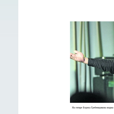
На гитаре Бориса Гребенщикова видна