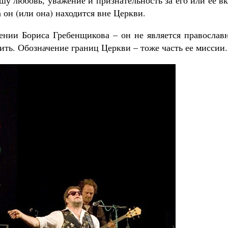
шу любовь, уважение и признательность за его или ее в
а он (или она) находится вне Церкви.
ении Бориса Гребенщикова – он не является православ
тить. Обозначение границ Церкви – тоже часть ее миссии.