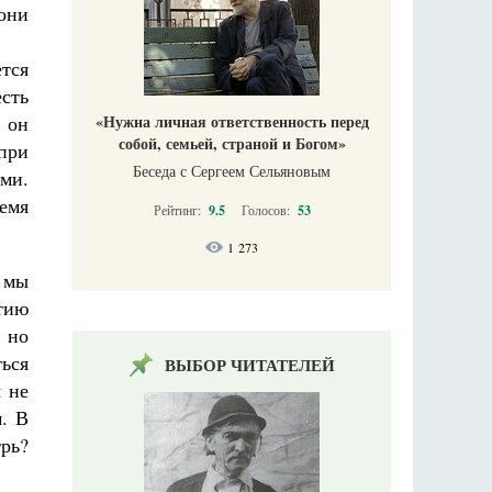
 они
ется
есть
 он
«Нужна личная ответственность перед
собой, семьей, страной и Богом»
 при
Беседа с Сергеем Сельяновым
ими.
емя
Рейтинг:
9.5
Голосов:
53
1 273
й мы
тию
 но
ться
ВЫБОР ЧИТАТЕЛЕЙ
 не
. В
трь?