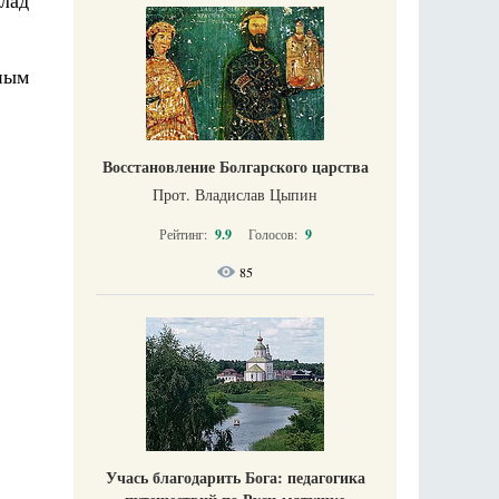
клад
ным
Восстановление Болгарского царства
Прот. Владислав Цыпин
Рейтинг:
9.9
Голосов:
9
85
Учась благодарить Бога: педагогика