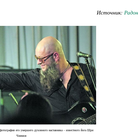
Источник:
Радо
 фотография его умершего духовного наставника – известного йога Шри
Чинмоя