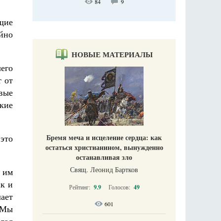
84
9
ющие
айно
НОВЫЕ МАТЕРИАЛЫ
его
т от
евые
кие
 это
Бремя меча и исцеление сердца: как
остаться христианином, вынужденно
останавливая зло
Свящ. Леонид Бартков
ь им
к и
Рейтинг:
9.9
Голосов:
49
ает
601
 Мы