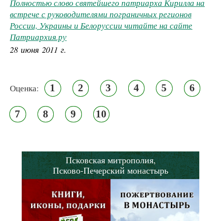
Полностью слово святейшего патриарха Кирилла на
встрече с руководителями пограничных регионов
России, Украины и Белоруссии читайте на сайте
Патриархия.ру
28 июня 2011 г.
1
2
3
4
5
6
Оценка:
7
8
9
10
Псковская митрополия,
Псково-Печерский монастырь