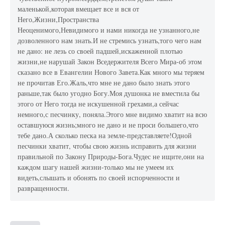
маленькой,которая вмещает все и вся от
Него,Жизни,Пространства
Неоценимого,Невидимого и нами никогда не узнанного,не
дозволенного нам знать.И не стремись узнать,того чего нам
не дано: не лезь со своей падшей,искаженной плотью
жизни,не нарушай Закон Вседержителя Всего Мира-об этом
сказано все в Евангелии Нового Завета.Как много мы теряем
не прочитав Его.Жаль,что мне не дано было знать этого
раньше,так было угодно Богу.Моя душонка не вместила бы
этого от Него тогда не искушенной грехами,а сейчас
немного,с песчинку, поняла.Этого мне видимо хватит на всю
оставшуюся жизнь;много не дано и не проси большего,что
тебе дано.А сколько песка на земле-представляете!Одной
песчинки хватит, чтобы свою жизнь исправить для жизни
правильной по Закону Природы-Бога.Чудес не ищите,они на
каждом шагу нашей жизни-только мы не умеем их
видеть,слышать и обонять по своей испорченности и
развращенности.