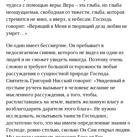
чудеса с помощью веры. Вера – эта глыба, но глыба
неощущаемая, свободная от тяжести, глыба, которая
стремится не вниз, а вверх, к небесам. Господь
говорит: «Верящий в Меня и творящий дела любви не
умрет…»
Он один имеет бессмертие, Он пребывает в
недосягаемом сиянии, которого не видел ни один из
людей и не сможет увидеть никогда. Поэтому очень
сложно и требуют большой осторожности любые
рассуждения о сущностной природе Господа.
Святитель Григорий Нисский говорит: «Увиденный в
пустыне ручеек вызывает в человеке желание не
мысленного рассуждения, а того, чтобы,
распластавшись на земле, выпить желанную влагу и
возблагодарить дарителя этого блага». Не нужно
исследовать, испытывать таинств Господних;
достаточно того, что мы имеем определенные знания о
Господе, ровно столько, сколько Он Сам открыл людям.
Мы должны отличать познание Бога от Его