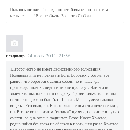
Пытаюсь познать Господа, но чем большее познаю, тем
меньше знаю! Его необъять. Бог - это Любовь.
24 июля 2011, 21:36
Владимир
1.Пророчество не имеет двойственного толкования.
Познавать или не познавать Бога. Бороться с Богом, все
равно , что бороться с самим собой, но и чашу яда
приговоренным к смерти мимо не пронесут. Или мы не
знаем кто мы, или знаем по сроку, "разве только то, что мы
не то , что должно быть"(ап. Павел). Мы не умеем слышать и
видеть - Его воля, и в Его же воле - снимается пелена с глаз,
и в Его же воли - ходим "своими" путями, но если это путь к
смерти, со дна океана поднимет. Разве Иисус Христос,
родившийся без греха не облекся в плоть, или разве Христос
не в вас? Или Он в этом мире родился в царских хоромах,