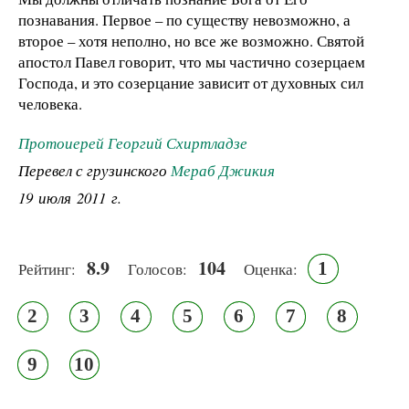
познавания. Первое – по существу невозможно, а
второе – хотя неполно, но все же возможно. Святой
апостол Павел говорит, что мы частично созерцаем
Господа, и это созерцание зависит от духовных сил
человека.
Протоиерей Георгий Схиртладзе
Перевел с грузинского
Мераб Джикия
19 июля 2011 г.
8.9
104
1
Рейтинг:
Голосов:
Оценка:
2
3
4
5
6
7
8
9
10