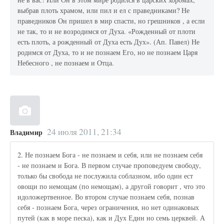
выбрав плоть храмом, или пил и ел с праведниками? Не
праведников Он пришел в мир спасти, но грешников , а если
не так, то и не возродимся от Духа. «Рожденный от плоти
есть плоть, а рожденный от Духа есть Дух». (Ап. Павел) Не
родимся от Духа, то и не познаем Его, но не познаем Царя
Небесного , не познаем и Отца.
24 июля 2011, 21:34
Владимир
2. Не познаем Бога - не познаем и себя, или не познаем себя
- не познаем и Бога. В первом случае проповедуем свободу,
только бы свобода не послужила соблазном, ибо один ест
овощи по немощам (по немощам), а другой говорит , что это
идоложертвенное. Во втором случае познаем себя, познав
себя - познаем Бога, через ограничения, но нет одинаковых
путей (как в море песка), как и Дух Един но семь церквей. А