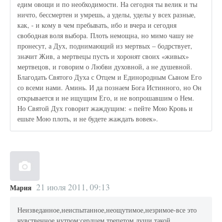
едим овощи и по необходимости. На сегодня ты велик и ты
ничто, бессмертен и умрешь, а уделы, уделы у всех разные,
как, - и кому в чем пребывать, ибо и вчера и сегодня
свободная воля выбора. Плоть немощна, но мимо чашу не
пронесут, а Дух, поднимающий из мертвых – бодрствует,
значит Жив, а мертвецы пусть и хоронят своих «живых»
мертвецов, и говорим о Любви духовной, а не душевной.
Благодать Святого Духа с Отцем и Единородным Сыном Его
со всеми нами. Аминь. И да познаем Бога Истинного, но Он
открывается и не ищущим Его, и не вопрошавшим о Нем.
Но Святой Дух говорит жаждущим: « пейте Мою Кровь и
ешьте Мою плоть, и не будете жаждать вовек».
21 июля 2011, 09:13
Мария
Неизведанное,неиспытанное,неощутимое,незримое-все это
чувственное нутром:сердцем,трепетом души такой