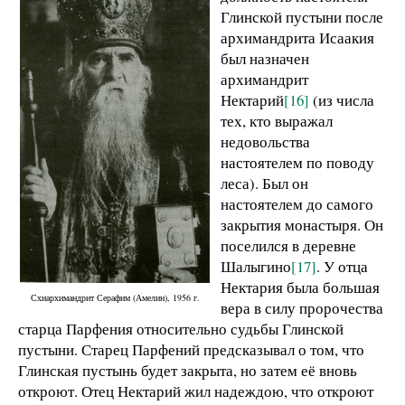
Глинской пустыни после
архимандрита Исаакия
был назначен
архимандрит
Нектарий
[16]
(из числа
тех, кто выражал
недовольства
настоятелем по поводу
леса). Был он
настоятелем до самого
закрытия монастыря. Он
поселился в деревне
Шалыгино
[17]
. У отца
Нектария была большая
Схиархимандрит Серафим (Амелин), 1956 г.
вера в силу пророчества
старца Парфения относительно судьбы Глинской
пустыни. Старец Парфений предсказывал о том, что
Глинская пустынь будет закрыта, но затем её вновь
откроют. Отец Нектарий жил надеждою, что откроют