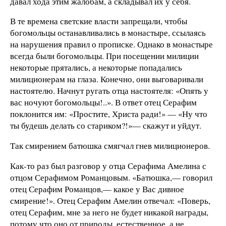
давал хода этим жалобам, а складывал их у себя.
В те времена светские власти запрещали, чтобы
богомольцы останавливались в монастыре, ссылаясь
на нарушения правил о прописке. Однако в монастыре
всегда были богомольцы. При посещении милиции
некоторые прятались, а некоторые попадались
милиционерам на глаза. Конечно, они выговаривали
настоятелю. Начнут ругать отца настоятеля: «Опять у
вас ночуют богомольцы!..». В ответ отец Серафим
поклонится им: «Простите, Христа ради!» — «Ну что
ты будешь делать со стариком?!»— скажут и уйдут.
Так смирением батюшка смягчал гнев милиционеров.
Как-то раз был разговор у отца Серафима Амелина с
отцом Серафимом Романцовым. «Батюшка,— говорил
отец Серафим Романцов,— какое у Вас дивное
смирение!». Отец Серафим Амелин отвечал: «Поверь,
отец Серафим, мне за него не будет никакой награды,
потому что оно от природы, естественное, а не