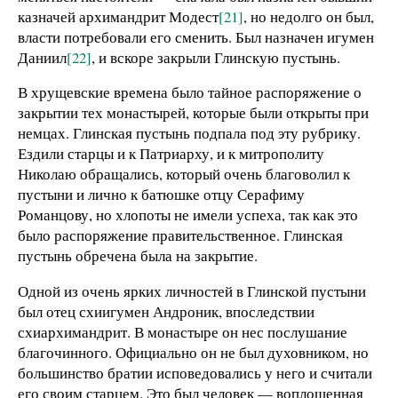
казначей архимандрит Модест
[21]
, но недолго он был,
власти потребовали его сменить. Был назначен игумен
Даниил
[22]
, и вскоре закрыли Глинскую пустынь.
В хрущевские времена было тайное распоряжение о
закрытии тех монастырей, которые были открыты при
немцах. Глинская пустынь подпала под эту рубрику.
Ездили старцы и к Патриарху, и к митрополиту
Николаю обращались, который очень благоволил к
пустыни и лично к батюшке отцу Серафиму
Романцову, но хлопоты не имели успеха, так как это
было распоряжение правительственное. Глинская
пустынь обречена была на закрытие.
Одной из очень ярких личностей в Глинской пустыни
был отец схиигумен Андроник, впоследствии
схиархимандрит. В монастыре он нес послушание
благочинного. Официально он не был духовником, но
большинство братии исповедовались у него и считали
его своим старцем. Это был человек — воплощенная