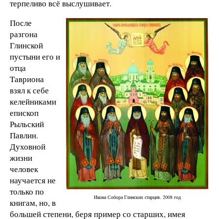
терпеливо всё выслушивает.
После
разгона
Глинской
пустыни его и
отца
Тавриона
взял к себе
келейниками
епископ
Рыльский
Павлин.
Духовной
жизни
человек
научается не
только по
Икона Собора Глинских старцев. 2008 год
книгам, но, в
большей степени, беря пример со старших, имея