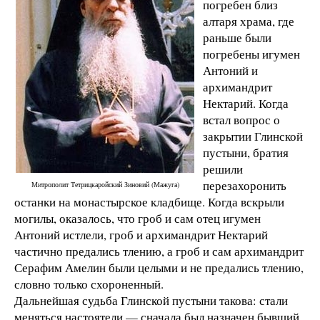
погребен близ
алтаря храма, где
раньше были
погребены игумен
Антоний и
архимандрит
Нектарий. Когда
встал вопрос о
закрытии Глинской
пустыни, братия
решили
перезахоронить
Митрополит Тетрицкаройский Зиновий (Мажуга)
останки на монастырское кладбище. Когда вскрыли
могилы, оказалось, что гроб и сам отец игумен
Антоний истлели, гроб и архимандрит Нектарий
частично предались тлению, а гроб и сам архимандрит
Серафим Амелин были целыми и не предались тлению,
словно только схороненный.
Дальнейшая судьба Глинской пустыни такова: стали
меняться настоятели — сначала был назначен бывший