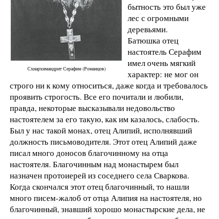
бытность это был уже
лес с огромными
деревьями.
Батюшка отец
настоятель Серафим
имел очень мягкий
Схиархимандрит Серафим (Романцов)
характер: не мог он
строго ни к кому относиться, даже когда и требовалось
проявить строгость. Все его почитали и любили,
правда, некоторые высказывали недовольство
настоятелем за его такую, как им казалось, слабость.
Был у нас такой монах, отец Алипий, исполнявший
должность письмоводителя. Этот отец Алипий даже
писал много доносов благочинному на отца
настоятеля. Благочинным над монастырем был
назначен протоиерей из соседнего села Сваркова.
Когда скончался этот отец благочинный, то нашли
много писем-жалоб от отца Алипия на настоятеля, но
благочинный, знавший хорошо монастырские дела, не