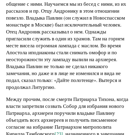
общение с ними. Научаемся мы из бесед с ними, из их
рассказов и пр. Отцу Андронику в этом отношении
повезло. Владыка Павлин (он служил в Новоспасском
монастыре в Москве) был исключительный человек.
Отец Андроник рассказывал о нем. Однажды
пригласили служить в один из храмов. Там на горнем
месте висела огромная лампада с маслом. Во время
Апостола иподиаконы стали снимать омофор и по
неосторожности эту лампаду вылили на архиерея.
Владыка Павлин не только не сделал никакого
замечания, но даже и в лице не изменился и вида не
подал, сказал только: «Дайте полотенце». Вытерся и
продолжал Литургию.
Между прочим, после смерти Патриарха Тихона, когда
власти запретили созвать Собор для избрания нового
Патриарха, архиереи поручили владыке Павлину
объездить всех архиереев и получить письменное
согласие на избрание Патриархом митрополита
Кирилла Тамбовского
[23]
, назначенного в завещании