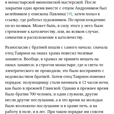
в монастырской иконописной мастерской. После
закрытия одно время вместе с отцом Андроником был
келейником у епископа Павлина
[19]
, затем попал в
ссылку, где работал художником. По происхождению
он из поляков. Может быть, в силу этого у него было
стремление к католичеству, или, во всяком случае,
симпатия и расположение к католичеству.
Разногласия с братией пошли с самого начала: сначала
отец Таврион на окнах храма повесил тюлевые
занавеси. Вообще, в храмах не принято вешать на
окнах занавеси; в строгом монастыре, где и света-то
электрического не проводили, это было воспринято с
недовольством братией. Затем отец Таврион изменил
порядок: полунощницу стали начинать в 12 часов ночи,
как было в прежней Глинской. Однако в прежнее время
было братии 700 человек, и одни служили, другие
несли другие послушания, а в это время на молодых
было возложено послушание и в храме петь, и на
работу в поле, и в лес. При таком порядке им совсем