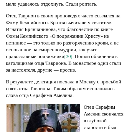
мало удавалось отдохнуть. Стали роптать.
Отец Таврион в своих проповедях часто ссылался на
Фому Кемпийского. Братия вычитали у святителя
Игнатия Брянчанинова, что благочестие по книге
Фомы Кемпийского «О подражании Христу» не
истинное — это только по разгорячению крови, а не
основанное на смиренномудрии, как учат
православные подвижники
[20]
. Пошли обвинения в
католицизме отца Тавриона. В монастыре одни стали
за настоятеля, другие — против.
В результате делегация поехала в Москву с просьбой
снять отца Тавриона. Таким образом исполнились
слова отца Серафима Амелина.
Отец Серафим
Амелин скончался
в глубокой
старости и был