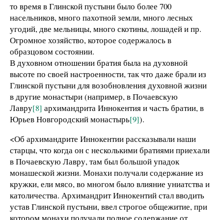
то время в Глинской пустыни было более 700
насельников, много пахотной земли, много лесных
угодий, две мельницы, много скотины, лошадей и пр.
Огромное хозяйство, которое содержалось в
образцовом состоянии.
В духовном отношении братия была на духовной
высоте по своей настроенности, так что даже брали из
Глинской пустыни для возобновления духовной жизни
в другие монастыри (например, в Почаевскую
Лавру
[8]
архимандрита Иннокентия и часть братии, в
Юрьев Новгородский монастырь
[9]
).
<Об архимандрите Иннокентии рассказывали наши
старцы, что когда он с несколькими братиями приехали
в Почаевскую Лавру, там был большой упадок
монашеской жизни. Монахи получали содержание из
кружки, ели мясо, во многом было влияние униатства и
католичества. Архимандрит Иннокентий стал вводить
устав Глинской пустыни, ввел строгое общежитие, при
котором монахи получали полное содержание от