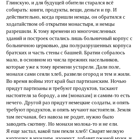
Глинскую, и для будущей обители старался всё
собирать: книги, продукты, вещи, деньги и пр. И
действительно, когда пришли немцы, он обратился с
ходатайством об открытии монастыря, и немцы
разрешили. К тому времени из многочисленных
зданий и построек остались лишь больничный корпус с
больничною церковью, два полуразрушенных корпуса
братских и часть стены с башней. Братии собралось
мало, в основном из числа прежних насельников,
которые уже к тому времени устарели. Дали поле,
монахи сами сеяли хлеб, развели огород и тем и жили.
Во время войны этот край был партизанским. Ночью
придут партизаны и требуют продуктов, таскают
настоятеля за бороду, а им [монахам] и самим-то есть
нечего. Другой раз придут немецкие солдаты, и опять
требуют продуктов, и опять мучают настоятеля. Земля
там песчаная, без навоза не родит, нужно было
заводить скотину. Но монахи молока-то и не ели.
Я еще застал, какой там пекли хлеб! Сварят мелкую
картошку в мундире, изомнут, добавят ржаной муки, и