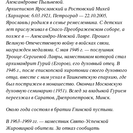
Александровне Пыльневой.
Архиепископ Ярославский и Ростовский Михей
(Хархаров; 6.03.1921, Петроград — 22.10.2005,
Ярославль) родился в семье ремесленника. С детских
лет прислуживал в Спасо-Преображенском соборе, а
позже в — Александро-Невской Лавре. Прошел
Великую Отечественную войну в войсках связи,
награжден медалями. С мая 1946 г. — послушник
Троице-Сергиевой Лавры, наместником которой стал
архимандрит Гурий (Егоров), его духовный отец. В
1946 г., после епископской хиротонии своего духовного
отца, вместе с ним уехал в Ташкентскую епархию, где
был пострижен в монашество. Окончил Московскую
духовную семинарию (1951). Вслед за владыкой Гурием
переезжал в Саратов, Днепропетровск, Минск.
Около года состоял в братии Глинской пустыни.
В 1963–1969 гг. — наместник Свято-Успенской
Жировицкой обители. За отказ сообщать