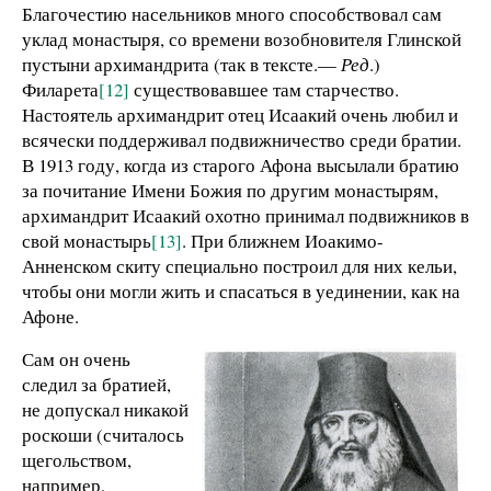
Благочестию насельников много способствовал сам
уклад монастыря, со времени возобновителя Глинской
пустыни архимандрита (так в тексте.—
Ред
.)
Филарета
[12]
существовавшее там старчество.
Настоятель архимандрит отец Исаакий очень любил и
всячески поддерживал подвижничество среди братии.
В 1913 году, когда из старого Афона высылали братию
за почитание Имени Божия по другим монастырям,
архимандрит Исаакий охотно принимал подвижников в
свой монастырь
[13]
. При ближнем Иоакимо-
Анненском скиту специально построил для них кельи,
чтобы они могли жить и спасаться в уединении, как на
Афоне.
Сам он очень
следил за братией,
не допускал никакой
роскоши (считалось
щегольством,
например,