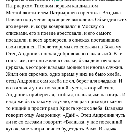
Патриархом Тихоном первым кандидатом
Местоблюстителем Патриаршего престола. Владыка
Павлин поручение архиереев выполнил. Объездил всех
архиереев, и, когда возвращался в Москву со
списками, его в поезде арестовали; и его самого
посадили, и всех архиереев, в списках поставивших
свои подписи. После тюрьмы его сослали на Колыму.
Отец Андроник поехал добровольно с владыкой. В те
годы там, где они жили в ссылке, была действующая
церковь, в которой владыка молился и иногда служил.
Жили они скромно, одно время у них не было хлеба,
отец Андроник сам хлеба не ел, берег для владыки. И
вот остался у них последний кусок, который отец
Андроник приберегал, чтобы дать владыке назавтра. И
надо же быть такому случаю, как раз приходит какой-
то нищий и просит ради Христа кусок хлеба. Владыка
говорит отцу Андронику: «Дай!». Отец Андроник чуть
ли не со слезами говорит: «Владыка, у нас последний
кусок, мне завтра нечего будет дать Вам». Владыка