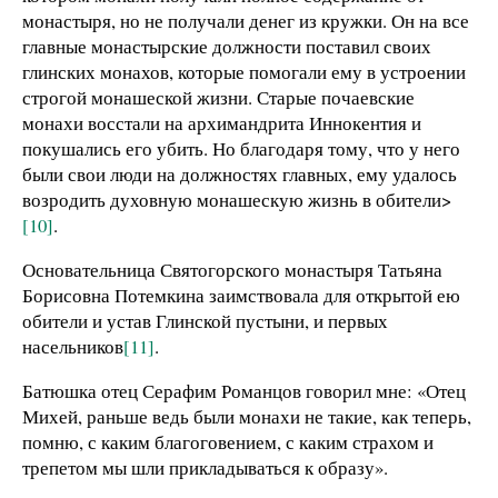
монастыря, но не получали денег из кружки. Он на все
главные монастырские должности поставил своих
глинских монахов, которые помогали ему в устроении
строгой монашеской жизни. Старые почаевские
монахи восстали на архимандрита Иннокентия и
покушались его убить. Но благодаря тому, что у него
были свои люди на должностях главных, ему удалось
возродить духовную монашескую жизнь в обители>
[10]
.
Основательница Святогорского монастыря Татьяна
Борисовна Потемкина заимствовала для открытой ею
обители и устав Глинской пустыни, и первых
насельников
[11]
.
Батюшка отец Серафим Романцов говорил мне: «Отец
Михей, раньше ведь были монахи не такие, как теперь,
помню, с каким благоговением, с каким страхом и
трепетом мы шли прикладываться к образу».