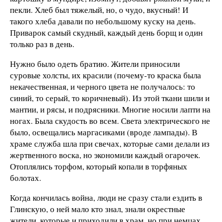
пекли. Хлеб был тяжелый, но, о чудо, вкусный! И
такого хлеба давали по небольшому куску на день.
Приварок самый скудный, каждый день борщ и один
только раз в день.
Нужно было одеть братию. Жители приносили
суровые холсты, их красили (почему-то краска была
некачественная, и черного цвета не получалось: то
синий, то серый, то коричневый). Из этой ткани шили и
мантии, и рясы, и подрясники. Многие носили лапти на
ногах. Была скудость во всем. Света электрического не
было, освещались маргасиками (вроде лампады). В
храме служба шла при свечах, которые сами делали из
жертвенного воска, но экономили каждый огарочек.
Отоплялись торфом, который копали в торфяных
болотах.
Когда кончилась война, люди не сразу стали ездить в
Глинскую, о ней мало кто знал, знали окрестные
жители, которые и приходили в храм, но при немцах