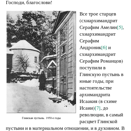
Господи, благослови!
Все трое старцев
(схиархимандрит
Серафим Амелин
[5]
,
схиархимандрит
Серафим
Андроник
[6]
и
схиархимандрит
Серафим Романцов)
поступили в
Глинскую пустынь в
юные годы, при
настоятельстве
архимандрита
Исаакия (в схиме
Исаии)
[7]
, до
революции, в самый
Глинская пустынь. 1950-е годы
расцвет Глинской
пустыни и в материальном отношении, и в духовном. В