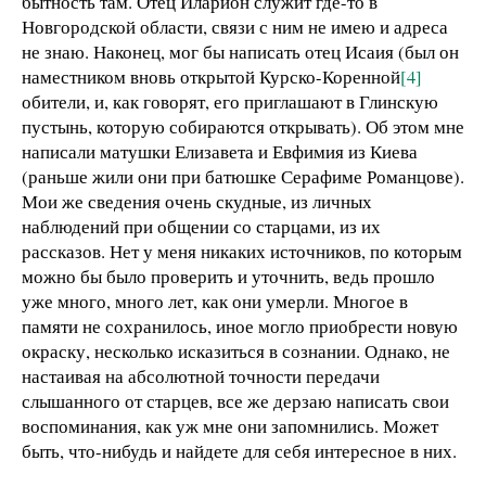
бытность там. Отец Иларион служит где-то в
Новгородской области, связи с ним не имею и адреса
не знаю. Наконец, мог бы написать отец Исаия (был он
наместником вновь открытой Курско-Коренной
[4]
обители, и, как говорят, его приглашают в Глинскую
пустынь, которую собираются открывать). Об этом мне
написали матушки Елизавета и Евфимия из Киева
(раньше жили они при батюшке Серафиме Романцове).
Мои же сведения очень скудные, из личных
наблюдений при общении со старцами, из их
рассказов. Нет у меня никаких источников, по которым
можно бы было проверить и уточнить, ведь прошло
уже много, много лет, как они умерли. Многое в
памяти не сохранилось, иное могло приобрести новую
окраску, несколько исказиться в сознании. Однако, не
настаивая на абсолютной точности передачи
слышанного от старцев, все же дерзаю написать свои
воспоминания, как уж мне они запомнились. Может
быть, что-нибудь и найдете для себя интересное в них.