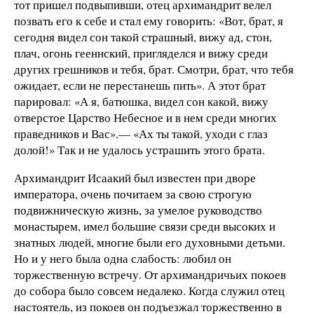
тот пришел подвыпивши, отец архимандрит велел
позвать его к себе и стал ему говорить: «Вот, брат, я
сегодня видел сон такой страшный, вижу ад, стон,
плач, огонь гееннский, пригляделся и вижу среди
других грешников и тебя, брат. Смотри, брат, что тебя
ожидает, если не перестанешь пить». А этот брат
парировал: «А я, батюшка, видел сон какой, вижу
отверстое Царство Небесное и в нем среди многих
праведников и Вас».— «Ах ты такой, уходи с глаз
долой!» Так и не удалось устрашить этого брата.
Архимандрит Исаакий был известен при дворе
императора, очень почитаем за свою строгую
подвижническую жизнь, за умелое руководство
монастырем, имел большие связи среди высоких и
знатных людей, многие были его духовными детьми.
Но и у него была одна слабость: любил он
торжественную встречу. От архимандричьих покоев
до собора было совсем недалеко. Когда служил отец
настоятель, из покоев он подъезжал торжественно в