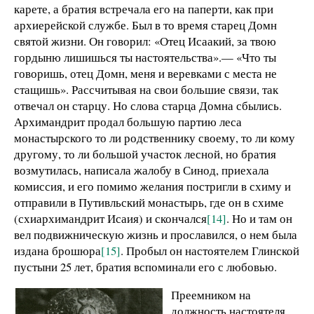
карете, а братия встречала его на паперти, как при
архиерейской службе. Был в то время старец Домн
святой жизни. Он говорил: «Отец Исаакий, за твою
гордыню лишишься ты настоятельства».— «Что ты
говоришь, отец Домн, меня и веревками с места не
стащишь». Рассчитывая на свои большие связи, так
отвечал он старцу. Но слова старца Домна сбылись.
Архимандрит продал большую партию леса
монастырского то ли родственнику своему, то ли кому
другому, то ли большой участок лесной, но братия
возмутилась, написала жалобу в Синод, приехала
комиссия, и его помимо желания постригли в схиму и
отправили в Путивльский монастырь, где он в схиме
(схиархимандрит Исаия) и скончался
[14]
. Но и там он
вел подвижническую жизнь и прославился, о нем была
издана брошюра
[15]
. Пробыл он настоятелем Глинской
пустыни 25 лет, братия вспоминали его с любовью.
Преемником на
должность настоятеля