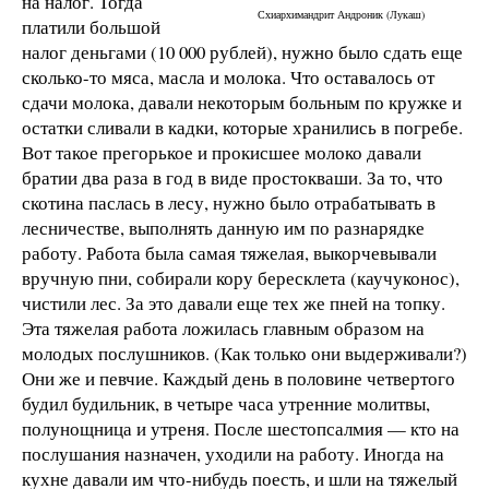
на налог. Тогда
Схиархимандрит Андроник (Лукаш)
платили большой
налог деньгами (10 000 рублей), нужно было сдать еще
сколько-то мяса, масла и молока. Что оставалось от
сдачи молока, давали некоторым больным по кружке и
остатки сливали в кадки, которые хранились в погребе.
Вот такое прегорькое и прокисшее молоко давали
братии два раза в год в виде простокваши. За то, что
скотина паслась в лесу, нужно было отрабатывать в
лесничестве, выполнять данную им по разнарядке
работу. Работа была самая тяжелая, выкорчевывали
вручную пни, собирали кору бересклета (каучуконос),
чистили лес. За это давали еще тех же пней на топку.
Эта тяжелая работа ложилась главным образом на
молодых послушников. (Как только они выдерживали?)
Они же и певчие. Каждый день в половине четвертого
будил будильник, в четыре часа утренние молитвы,
полунощница и утреня. После шестопсалмия — кто на
послушания назначен, уходили на работу. Иногда на
кухне давали им что-нибудь поесть, и шли на тяжелый