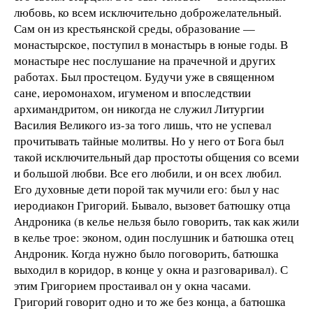
любовь, ко всем исключительно доброжелательный.
Сам он из крестьянской среды, образование —
монастырское, поступил в монастырь в юные годы. В
монастыре нес послушание на прачечной и других
работах. Был простецом. Будучи уже в священном
сане, иеромонахом, игуменом и впоследствии
архимандритом, он никогда не служил Литургии
Василия Великого из-за того лишь, что не успевал
прочитывать тайные молитвы. Но у него от Бога был
такой исключительный дар простоты общения со всеми
и большой любви. Все его любили, и он всех любил.
Его духовные дети порой так мучили его: был у нас
иеродиакон Григорий. Бывало, вызовет батюшку отца
Андроника (в келье нельзя было говорить, так как жили
в келье трое: эконом, один послушник и батюшка отец
Андроник. Когда нужно было поговорить, батюшка
выходил в коридор, в конце у окна и разговаривал). С
этим Григорием простаивал он у окна часами.
Григорий говорит одно и то же без конца, а батюшка