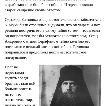
выработанное в борьбе с собою». И здесь проявил
старец смирение своим ответом.
Однажды батюшка отец настоятель сильно заболел <…
>. Муки были страшные, и думали, что он умрет. И вот
решили постричь его в схиму тайно (с тем, чтобы если
он поправится, мог бы оставаться настоятелем). Отец
Андроник с отцом Серафимом тайно келейно его
постригли в великий ангельский образ. Батюшка
поправился и продолжал нести настоятельское
послушание.
Враг не
переставал
мутить среди
братии, стали всё
больше роптать
на то, что
настоятель стар,
нужно другого, и,