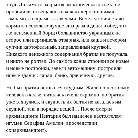
труд. До самого закрытия электрического света не
проводили, освещались в кельях керосиновыми
лампами, а в храме — свечами. Впоследствии стали
кормить несколько лучше, два раза в день: в обед тот
же неизменный борщ (большинство украинцы), на
второе или вермишель отварная, или каша и вечером
супчик картофельный, заправленный крупкой.
Никакого денежного содержания братия не получала,
и никто не роптал. До самого конца строили всё новые
и новые постройки, завели автомашину, построили
новые здания: сараи, баню, прачечную, другие.
Но быт братии оставался скудным. Жили по нескольку
человек в келье, питались очень скромно, но братия
уже втянулись, и скудость их бытия не казалась им
скудной, так, в порядке вещей… После смерти
архимандрита Нектария был назначен настоятелем
игумен Серафим Амелин (впоследствии
схиархимандрит).