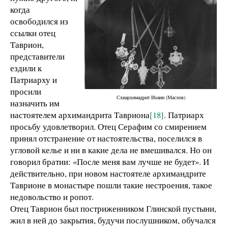
когда
освободился из
ссылки отец
Таврион,
представители
ездили к
Патриарху и
просили
Схиархимадрит Иоанн (Маслов)
назначить им
настоятелем архимандрита Тавриона
[18]
. Патриарх
просьбу удовлетворил. Отец Серафим со смирением
принял отстранение от настоятельства, поселился в
угловой келье и ни в какие дела не вмешивался. Но он
говорил братии: «После меня вам лучше не будет». И
действительно, при новом настоятеле архимандрите
Таврионе в монастыре пошли такие нестроения, такое
недовольство и ропот.
Отец Таврион был постриженником Глинской пустыни,
жил в ней до закрытия, будучи послушником, обучался