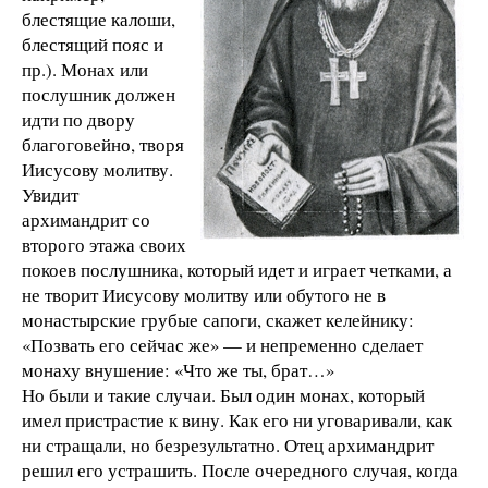
блестящие калоши,
блестящий пояс и
пр.). Монах или
послушник должен
идти по двору
благоговейно, творя
Иисусову молитву.
Увидит
архимандрит со
второго этажа своих
покоев послушника, который идет и играет четками, а
не творит Иисусову молитву или обутого не в
монастырские грубые сапоги, скажет келейнику:
«Позвать его сейчас же» — и непременно сделает
монаху внушение: «Что же ты, брат…»
Но были и такие случаи. Был один монах, который
имел пристрастие к вину. Как его ни уговаривали, как
ни стращали, но безрезультатно. Отец архимандрит
решил его устрашить. После очередного случая, когда