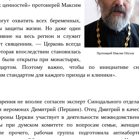
х ценностей» протоиерей Максим
гут охватить всех беременных,
ры защиты жизни. Но даже один
ияние на весь регион и служит
ет священник. — Церковь всегда
оторая впоследствии становилась
Протоиерей Максим Обухов
ы были открыты при монастырях,
дартом. Поэтому важно, чтобы по инициативе сн
ым стандартом для каждого прихода и клиники».
зрения не вполне согласен эксперт Синодального отдел
и иеромонах Димитрий (Першин). Отец Дмитрий в качес
тороны Церкви участвует в деятельности межведомствен
пы при думском комитете по вопросам семьи, женщи
ле прочего, рабочая группа подготовила антиаборт