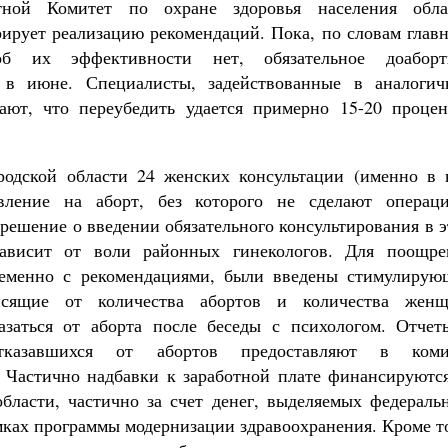
Как найти своё место в жизни
ной Комитет по охране здоровья населения обла
Кирилл Мурышев
ирует реализацию рекомендаций. Пока, по словам главн
б их эффективности нет, обязательное доаборт
 в июне. Специалисты, задействованные в аналогич
дают, что переубедить удается примерно 15-20 процен
родской области 24 женских консультации (именно в 
вление на аборт, без которого не сделают операци
решение о введении обязательного консультирования в 
зависит от воли районных гинекологов. Для поощре
ременно с рекомендациями, были введены стимулирую
исящие от количества абортов и количества женщ
заться от аборта после беседы с психологом. Отчет
отказавшихся от абортов предоставляют в коми
. Частично надбавки к заработной плате финансируются
области, частично за счет денег, выделяемых федераль
ках программы модернизации здравоохранения. Кроме т