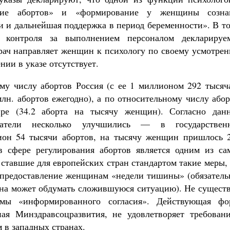
ение абортов» и «формирование у женщины созна
 и дальнейшая поддержка в период беременности». В то
м контроля за выполнением персоналом декларируе
врач направляет женщин к психологу по своему усмотре
нии в указе отсутствует.
му числу абортов Россия (с ее 1 миллионом 292 тысяч
лн. абортов ежегодно), а по относительному числу або
ре (34.2 аборта на тысячу женщин). Согласно дан
затели несколько улучшились — в государствен
ион 54 тысячи абортов, на тысячу женщин пришлось 2
 в сфере регулирования абортов является одним из са
ставшие для европейских стран стандартом такие меры,
и предоставление женщинам «недели тишины» (обязатель
ина может обдумать сложившуюся ситуацию). Не существ
рмы «информированного согласия». Действующая фо
ная Минздравсоцразвития, не удовлетворяет требовани
 в западных странах.