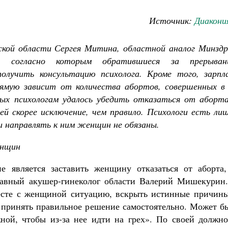
Источник:
Диакони
кой области Сергея Митина, областной аналог Минздр
и, согласно которым обратившиеся за прерыван
олучить консультацию психолога. Кроме того, зарпл
ямую зависит от количества абортов, совершенных в 
ых психологам удалось убедить отказаться от аборта
ей скорее исключение, чем правило. Психологи есть ли
и направлять к ним женщин не обязаны.
енщин
не является заставить женщину отказаться от аборта
главный акушер-гинеколог области Валерий Мишекурин
есте с женщиной ситуацию, вскрыть истинные причины
й принять правильное решение самостоятельно. Может б
Великомученик Георгий Победоносец. Н
святого
ной, чтобы из-за нее идти на грех». По своей должно
Роман Котов