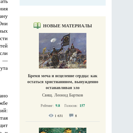
нать
ния
ану
Они
НОВЫЕ МАТЕРИАЛЫ
ных
асти
етей
если
», —
ута
Бремя меча и исцеление сердца: как
остаться христианином, вынужденно
останавливая зло
ано
Свящ. Леонид Бартков
жбе
Рейтинг:
9.8
Голосов:
157
ций:
1 631
8
ятая
дит
в и