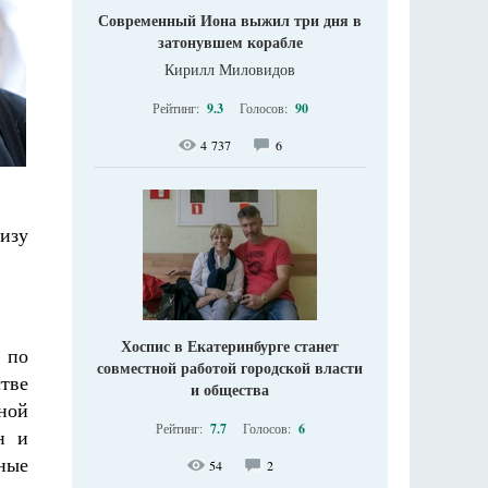
Современный Иона выжил три дня в
затонувшем корабле
Кирилл Миловидов
Рейтинг:
9.3
Голосов:
90
4 737
6
изу
Хоспис в Екатеринбурге станет
а по
совместной работой городской власти
тве
и общества
ной
Рейтинг:
7.7
Голосов:
6
н и
ные
54
2