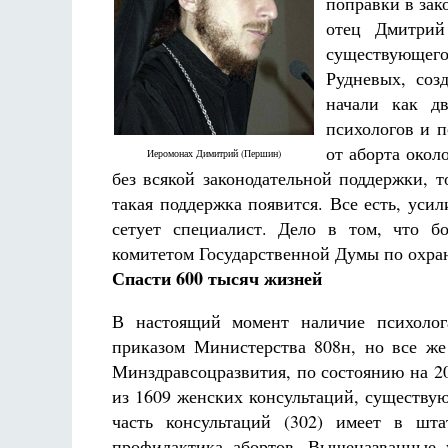
поправки в зак
отец Дмитрий
существующего
Рудневых, соз
начали как дв
психологов и п
от аборта окол
Иеромонах Димитрий (Першин)
без всякой законодательной поддержки, т
такая поддержка появится. Все есть, уси
сетует специалист. Дело в том, что б
комитетом Государственной Думы по охран
Спасти 600 тысяч жизней
В настоящий момент наличие психолог
приказом Министерства 808н, но все же
Минздравсоцразвития, по состоянию на 2
из 1609 женских консультаций, существу
часть консультаций (302) имеет в шт
профилактика абортов. Вышеназванные 