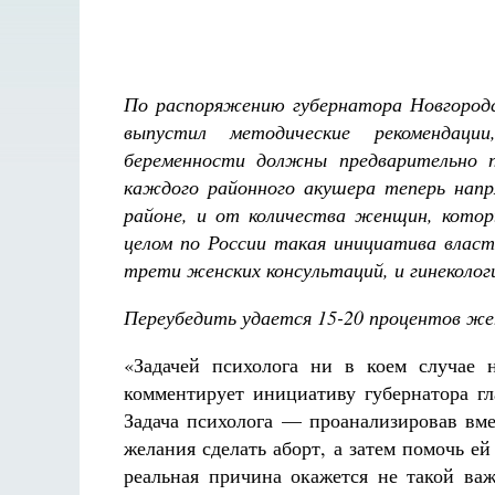
По распоряжению губернатора Новгородс
выпустил методические рекомендаци
беременности должны предварительно п
каждого районного акушера теперь напр
районе, и от количества женщин, котор
целом по России такая инициатива власт
трети женских консультаций, и гинеколог
Переубедить удается
15-20
процентов ж
«Задачей психолога ни в коем случае 
комментирует инициативу губернатора 
Задача психолога — проанализировав вм
желания сделать аборт, а затем помочь е
реальная причина окажется не такой важ
Разлуки не будет