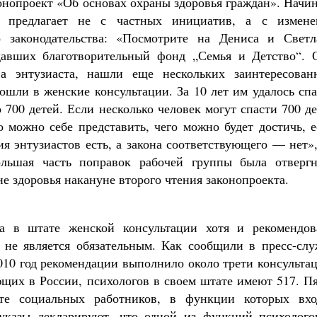
онопроект «Об основах охраны здоровья граждан». Начи
 предлагает не с частных инициатив, а с измене
 законодательства: «Посмотрите на Дениса и Светл
давших благотворительный фонд „Семья и Детство“. 
а энтузиаста, нашли еще нескольких заинтересован
ошли в женские консультации. За 10 лет им удалось сп
о 700 детей. Если несколько человек могут спасти 700 д
о можно себе представить, чего можно будет достичь, 
лия энтузиастов есть, а закона соответствующего — нет
ольшая часть поправок рабочей группы была отвергн
е здоровья накануне второго чтения законопроекта.
а в штате женской консультации хотя и рекомендов
 не является обязательным. Как сообщили в пресс-слу
010 год рекомендации выполнило около трети консульта
ющих в России, психологов в своем штате имеют 517. П
ате социальных работников, в функции которых вхо
указы декларируют, что одной из функций психолого