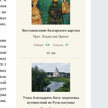
ния
 же
мых
нию,
Восстановление Болгарского царства
Прот. Владислав Цыпин
ами
Рейтинг:
9.9
Голосов:
17
ртов
ным
269
ных
8.1
мых
 как
ной
ует
рма
Учась благодарить Бога: педагогика
ям,
путешествий по Руси-матушке