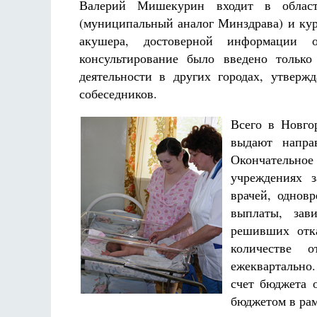
Фредерика де Грааф
Валерий Мишекурин входит в област
(муниципальный аналог Минздрава) и кур
акушера, достоверной информации о
консультирование было введено только
деятельности в других городах, утверж
собеседников.
Всего в Новго
выдают напра
Окончательное 
учреждениях 
врачей, однов
выплаты, зав
решивших отка
количестве 
ежеквартально
счет бюджета 
бюджетом в рам