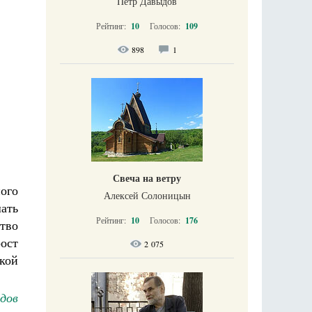
Петр Давыдов
Рейтинг:
10
Голосов:
109
898
1
Свеча на ветру
ого
Алексей Солоницын
шать
Рейтинг:
10
Голосов:
176
ство
ост
2 075
ской
дов