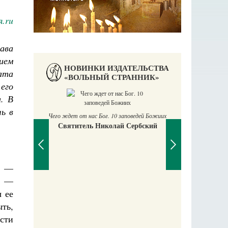
я.ru
ава
ием
НОВИНКИ ИЗДАТЕЛЬСТВА
ата
«ВОЛЬНЫЙ СТРАННИК»
его
. В
П
шь в
Е
Чего ждет от нас Бог. 10 заповедей Божиих
Святитель Николай Сербский
, —
. —
 ее
ыть,
аучись у
сти