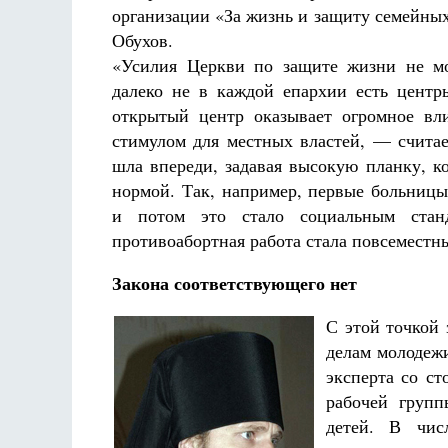
организации «За жизнь и защиту семейны
Обухов.
«Усилия Церкви по защите жизни не мо
далеко не в каждой епархии есть цент
открытый центр оказывает огромное вл
стимулом для местных властей, — счита
шла впереди, задавая высокую планку, к
нормой. Так, например, первые больниц
и потом это стало социальным стан
противоабортная работа стала повсеместн
Закона соответствующего нет
С этой точкой 
делам молодеж
эксперта со с
рабочей груп
детей. В чис