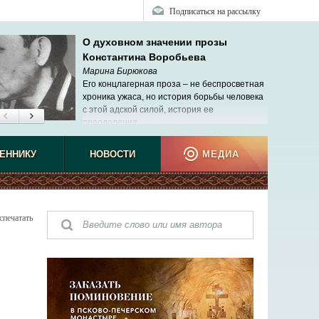
Подписаться на рассылку
О духовном значении прозы
Константина Воробьева
Марина Бирюкова
Его концлагерная проза – не беспросветная
хроника ужаса, но история борьбы человека
с этой адской силой, история ее
преодоления.
ЕННИКУ
НОВОСТИ
МЕДИА
спечатать