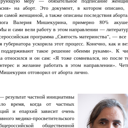
лирующую меру — обязательное подписание женщи
асия» на аборт. Это документ, в котором описано, 
 и самой женщиной, а также описаны последствия аборта
олога Валерия Мишекурина, примерно 80% акуше
Мы и сами вели работу в этом направлении — литератур
сероссийская программа „Святость материнства“, — все
 губернатора ускорила этот процесс. Конечно, как и ве
 поддерживают такое решение обеими руками». К чи
ла относился и он сам: «Я тоже сомневался, но после т
интерес и желание работать в этом направлении». Чет
 Мишекурин отговорил от аборта лично.
— результат частной инициативы
пило время, когда от частных
аций и епархий зависит очень
авного медико-просветительского
щероссийской общественной