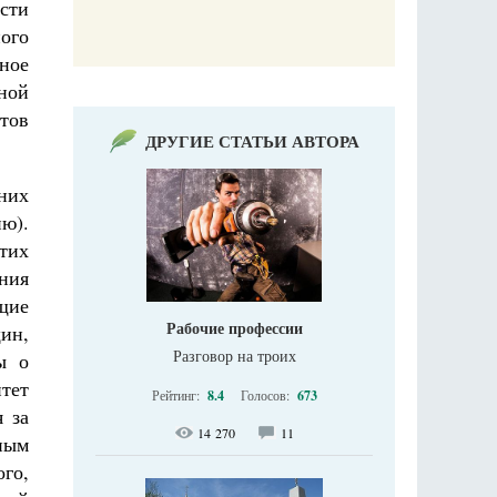
сти
ого
ное
ной
тов
ДРУГИЕ СТАТЬИ АВТОРА
них
ю).
этих
ния
щие
Рабочие профессии
ин,
Разговор на троих
ы о
тет
Рейтинг:
8.4
Голосов:
673
 за
14 270
11
ным
ого,