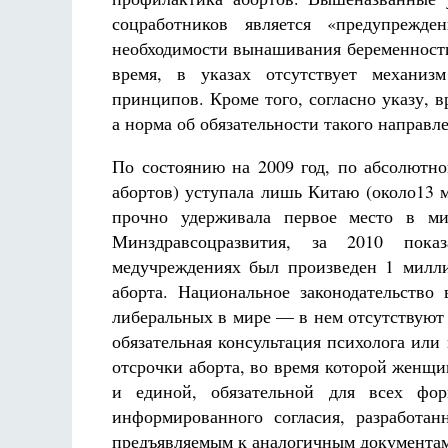
соцработников является «предупрежд
необходимости вынашивания беременности
время, в указах отсутствует механиз
принципов. Кроме того, согласно указу, 
а норма об обязательности такого направле
По состоянию на 2009 год, по абсолютно
абортов) уступала лишь Китаю (около13 м
прочно удерживала первое место в ми
Минздравсоцразвития, за 2010 пока
медучреждениях был произведен 1 милл
аборта. Национальное законодательство
либеральных в мире — в нем отсутствуют 
обязательная консультация психолога ил
отсрочки аборта, во время которой женщ
и единой, обязательной для всех фо
информированного согласия, разработан
предъявляемым к аналогичным документам