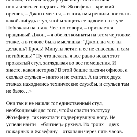
попытались ее поднять. Но Жозефина – крепкий
орешек, – Джон смеется, – и тогда мы решили поискать
какой-нибудь стул, чтобы тащить ее вдвоем на стуле.
Побежали на этаж. Честно говоря, – признается
правдивый Джон, – я обег
а
л комнаты на этом чертовом
этаже, а в голове была мыслишка: “Джон, да что ты
делаешь? Брось! Минуты летят; и ее не спасешь, и сам
погибнешь!” Ну что делать, я все равно искал этот
проклятый стул, заглядывая во все помещения. И
знаете, какая история? В этой башне тысячи офисов, а
сколько стульев – никто и не считал. А на этих двух
этажах находились технические службы, и стульев там
не было…»
Они так и не нашли тот единственный стул,
необходимый для того, чтобы спасти толстуху
Жозефину, так некстати подвернувшую ногу. Не
успели найти – «близнец» рухнул. Их троих – двух
пожарных и Жозефину – откопали через пять часов.