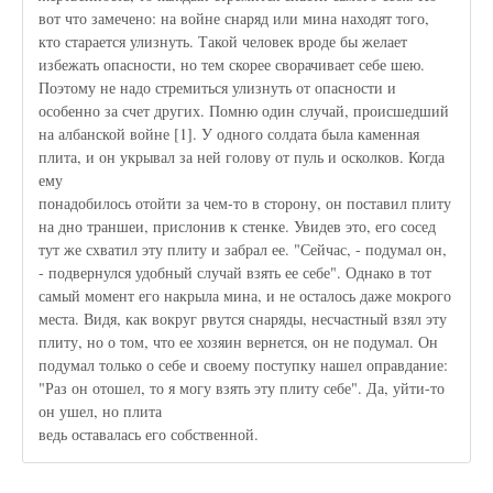
вот что замечено: на войне снаряд или мина находят того,
кто старается улизнуть. Такой человек вроде бы желает
избежать опасности, но тем скорее сворачивает себе шею.
Поэтому не надо стремиться улизнуть от опасности и
особенно за счет других. Помню один случай, происшедший
на албанской войне [1]. У одного солдата была каменная
плита, и он укрывал за ней голову от пуль и осколков. Когда
ему
понадобилось отойти за чем-то в сторону, он поставил плиту
на дно траншеи, прислонив к стенке. Увидев это, его сосед
тут же схватил эту плиту и забрал ее. "Сейчас, - подумал он,
- подвернулся удобный случай взять ее себе". Однако в тот
самый момент его накрыла мина, и не осталось даже мокрого
места. Видя, как вокруг рвутся снаряды, несчастный взял эту
плиту, но о том, что ее хозяин вернется, он не подумал. Он
подумал только о себе и своему поступку нашел оправдание:
"Раз он отошел, то я могу взять эту плиту себе". Да, уйти-то
он ушел, но плита
ведь оставалась его собственной.