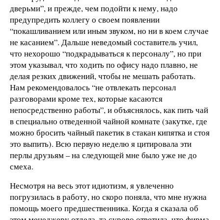
дверьми”, и прежде, чем подойти к нему, надо
предупредить коллегу о своем появлении
“покашливанием или иным звуком, но ни в коем случае
не касанием”. Дальше неведомый составитель учил,
что нехорошо “подкрадываться к персоналу”, но при
этом указывал, что ходить по офису надо плавно, не
делая резких движений, чтобы не мешать работать.
Нам рекомендовалось “не отвлекать персонал
разговорами кроме тех, которые касаются
непосредственно работы”, и объяснялось, как пить чай
в специально отведенной чайной комнате (закутке, где
можно бросить чайный пакетик в стакан кипятка и стоя
это выпить). Всю первую неделю я цитировала эти
перлы друзьям – на следующей мне было уже не до
смеха.
Несмотря на весь этот идиотизм, я увлеченно
погрузилась в работу, но скоро поняла, что мне нужна
помощь моего предшественника. Когда я сказала об
этом менеджеру отдела, та сурово ответила, что фирма