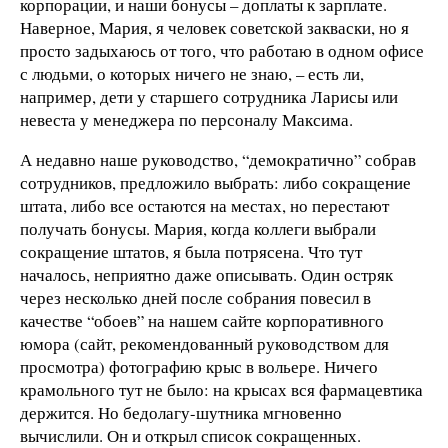
корпорации, и наши бонусы – доплаты к зарплате.
Наверное, Мария, я человек советской закваски, но я
просто задыхаюсь от того, что работаю в одном офисе
с людьми, о которых ничего не знаю, – есть ли,
например, дети у старшего сотрудника Ларисы или
невеста у менеджера по персоналу Максима.
А недавно наше руководство, “демократично” собрав
сотрудников, предложило выбрать: либо сокращение
штата, либо все остаются на местах, но перестают
получать бонусы. Мария, когда коллеги выбрали
сокращение штатов, я была потрясена. Что тут
началось, неприятно даже описывать. Один остряк
через несколько дней после собрания повесил в
качестве “обоев” на нашем сайте корпоративного
юмора (сайт, рекомендованный руководством для
просмотра) фотографию крыс в вольере. Ничего
крамольного тут не было: на крысах вся фармацевтика
держится. Но бедолагу-шутника мгновенно
вычислили. Он и открыл список сокращенных.