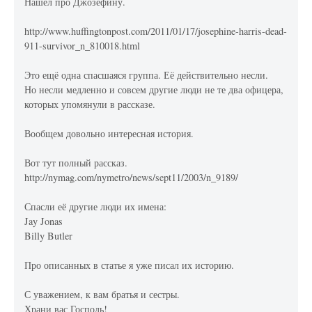
Нашел про Джозефину.
http://www.huffingtonpost.com/2011/01/17/josephine-harris-dead-
911-survivor_n_810018.html
Это ещё одна спасшаяся группа. Её действительно несли.
Но несли медленно и совсем другие люди не те два офицера,
которых упомянули в рассказе.
Вообщем довольно интересная история.
Вот тут полный рассказ.
http://nymag.com/nymetro/news/sept11/2003/n_9189/
Спасли её другие люди их имена:
Jay Jonas
Billy Butler
Про описанных в статье я уже писал их историю.
С уважением, к вам братья и сестры.
Храни вас Господь!