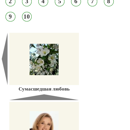
2
3
4
5
6
7
8
9
10
Сумасшедшая любовь