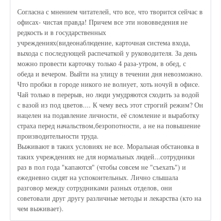
Согласна с мнением читателей, что все, что творится сейчас в
офисах- чистая правда! Причем все эти нововведения не
редкость и в государственных
учреждениях(видеонаблюдение, карточная система входа,
выхода с последующей распечаткой у руководителя. За день
можно провести карточку только 4 раза-утром, в обед, с
обеда и вечером. Выйти на улицу в течении дня невозможно.
Что пробки в городе никого не волнует, хоть ночуй в офисе.
Чай только в перерыв, но люди умудряются сходить за водой
с вазой из под цветов.... К чему весь этот строгий режим? Он
нацелен на подавление личности, её сломление и выработку
страха перед начальством,безропотности, а не на повышение
производительности труда.
Выживают в таких условиях не все. Моральная обстановка в
таких учреждениях не для нормальных людей...сотрудники
раз в пол года "капаются" (чтобы совсем не "съехать") и
ежедневно сидят на успокоительных. Лично слышала
разговор между сотрудниками разных отделов, они
советовали друг другу различные методы и лекарства (кто на
чем выживает).