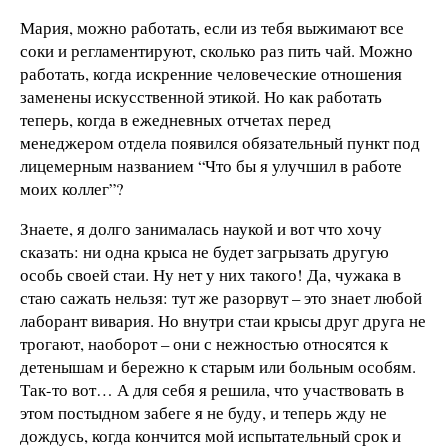
Мария, можно работать, если из тебя выжимают все
соки и регламентируют, сколько раз пить чай. Можно
работать, когда искренние человеческие отношения
заменены искусственной этикой. Но как работать
теперь, когда в ежедневных отчетах перед
менеджером отдела появился обязательный пункт под
лицемерным названием “Что бы я улучшил в работе
моих коллег”?
Знаете, я долго занималась наукой и вот что хочу
сказать: ни одна крыса не будет загрызать другую
особь своей стаи. Ну нет у них такого! Да, чужака в
стаю сажать нельзя: тут же разорвут – это знает любой
лаборант вивария. Но внутри стаи крысы друг друга не
трогают, наоборот – они с нежностью относятся к
детенышам и бережно к старым или больным особям.
Так-то вот… А для себя я решила, что участвовать в
этом постыдном забеге я не буду, и теперь жду не
дождусь, когда кончится мой испытательный срок и