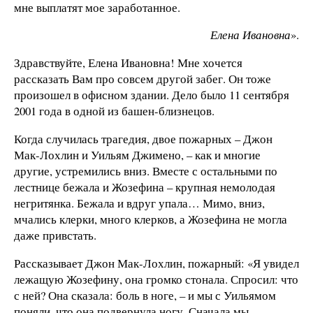
мне выплатят мое заработанное.
Елена Ивановна
».
Здравствуйте, Елена Ивановна! Мне хочется
рассказать Вам про совсем другой забег. Он тоже
произошел в офисном здании. Дело было 11 сентября
2001 года в одной из башен-близнецов.
Когда случилась трагедия, двое пожарных – Джон
Мак-Лохлин и Уильям Джимено, – как и многие
другие, устремились вниз. Вместе с остальными по
лестнице бежала и Жозефина – крупная немолодая
негритянка. Бежала и вдруг упала… Мимо, вниз,
мчались клерки, много клерков, а Жозефина не могла
даже привстать.
Рассказывает Джон Мак-Лохлин, пожарный: «Я увидел
лежащую Жозефину, она громко стонала. Спросил: что
с ней? Она сказала: боль в ноге, – и мы с Уильямом
поняли, что она подвернула ногу. Сначала мы