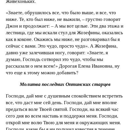
Живехоньких.
«Знаете, обрушилось все, что было выше, и все, что
ниже. Те, кто был ниже, не выжили, – грустно говорит
Джон и продолжает: – А мы вот целые. Эти два этажа и
лестница, где мы искали стул для Жозефины, оказались
как в коконе. Окажись мы ниже, не разговаривал бы я
сейчас с вами. Это чудо, просто чудо». А Жозефина,
давно уже залечившая ногу, говорит: «Знаете, я
думаю, Господь сотворил это чудо, чтобы мы
рассказали о нем всем!» Дорогая Елена Ивановна, ну
что еще к этому можно добавить?
Молитва последних Оптинских старцев
Господи, дай мне с душевным спокойствием встретить
все, что даст мне сей день. Господи, дай мне вполне
предаться воле Твоей святой. Господи, на всякий час
сего дня во всем наставь и поддержи меня. Господи,
открой мне волю Твою для меня и окружающих меня.
Господи, какие бы я ни получил известия в течение