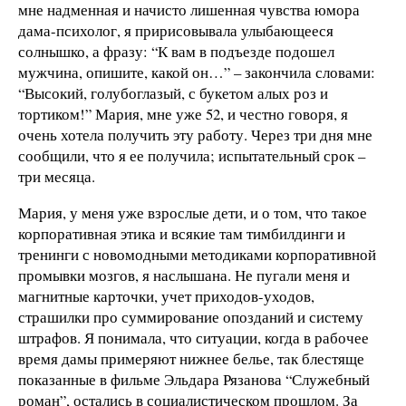
мне надменная и начисто лишенная чувства юмора
дама-психолог, я пририсовывала улыбающееся
солнышко, а фразу: “К вам в подъезде подошел
мужчина, опишите, какой он…” – закончила словами:
“Высокий, голубоглазый, с букетом алых роз и
тортиком!” Мария, мне уже 52, и честно говоря, я
очень хотела получить эту работу. Через три дня мне
сообщили, что я ее получила; испытательный срок –
три месяца.
Мария, у меня уже взрослые дети, и о том, что такое
корпоративная этика и всякие там тимбилдинги и
тренинги с новомодными методиками корпоративной
промывки мозгов, я наслышана. Не пугали меня и
магнитные карточки, учет приходов-уходов,
страшилки про суммирование опозданий и систему
штрафов. Я понимала, что ситуации, когда в рабочее
время дамы примеряют нижнее белье, так блестяще
показанные в фильме Эльдара Рязанова “Служебный
роман”, остались в социалистическом прошлом. За