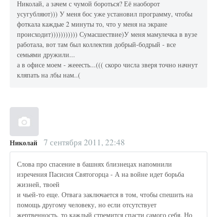
Николай, а зачем с чумой бороться? Её наоборот
усугубляют))) У меня бос уже установил программу, чтобы
фоткала каждые 2 минуты то, что у меня на экране
происходит))))))))))) Сумасшествие)У меня мамулечка в вузе
работала, вот там был коллектив добрый-бодрый - все
семьями дружили...
а в офисе моем - жееесть...((( скоро числа зверя точно начнут
кляпать на лбы нам..(
7 сентября 2011, 22:48
Николай
Слова про спасение в башнях близнецах напомнили
изречения Пасисия Святогорца - А на войне идет борьба
жизней, твоей
и чьей-то еще. Отвага заключается в том, чтобы спешить на
помощь другому человеку, но если отсутствует
жертвенность, то каждый стремится спасти самого себя. Но