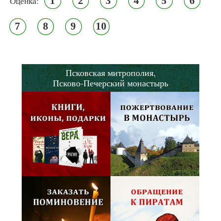
1
2
3
4
5
6
Оценка:
7
8
9
10
Псковская митрополия,
Псково-Печерский монастырь