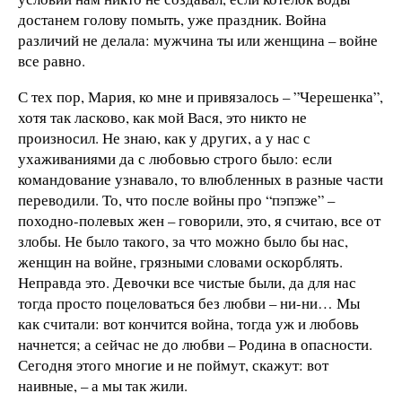
достанем голову помыть, уже праздник. Война
различий не делала: мужчина ты или женщина – войне
все равно.
С тех пор, Мария, ко мне и привязалось – ”Черешенка”,
хотя так ласково, как мой Вася, это никто не
произносил. Не знаю, как у других, а у нас с
ухаживаниями да с любовью строго было: если
командование узнавало, то влюбленных в разные части
переводили. То, что после войны про “пэпэже” –
походно-полевых жен – говорили, это, я считаю, все от
злобы. Не было такого, за что можно было бы нас,
женщин на войне, грязными словами оскорблять.
Неправда это. Девочки все чистые были, да для нас
тогда просто поцеловаться без любви – ни-ни… Мы
как считали: вот кончится война, тогда уж и любовь
начнется; а сейчас не до любви – Родина в опасности.
Сегодня этого многие и не поймут, скажут: вот
наивные, – а мы так жили.