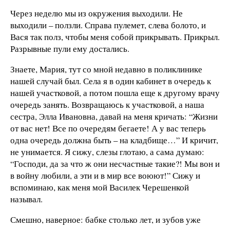
Через неделю мы из окружения выходили. Не
выходили – ползли. Справа пулемет, слева болото, и
Вася так полз, чтобы меня собой прикрывать. Прикрыл.
Разрывные пули ему достались.
Знаете, Мария, тут со мной недавно в поликлинике
нашей случай был. Села я в один кабинет в очередь к
нашей участковой, а потом пошла еще к другому врачу
очередь занять. Возвращаюсь к участковой, а наша
сестра, Элла Ивановна, давай на меня кричать: “Жизни
от вас нет! Все по очередям бегаете! А у вас теперь
одна очередь должна быть – на кладбище…” И кричит,
не унимается. Я сижу, слезы глотаю, а сама думаю:
“Господи, да за что ж они несчастные такие?! Мы вон и
в войну любили, а эти и в мир все воюют!” Сижу и
вспоминаю, как меня мой Василек Черешенкой
называл.
Смешно, наверное: бабке столько лет, и зубов уже