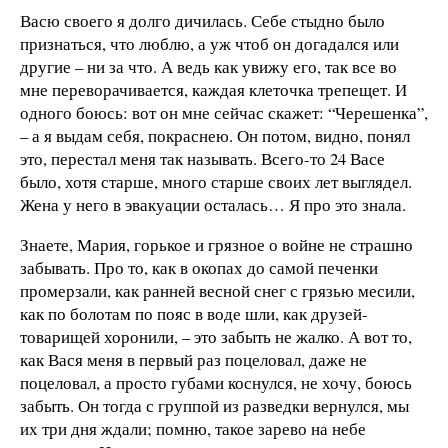
Васю своего я долго дичилась. Себе стыдно было
признаться, что люблю, а уж чтоб он догадался или
другие – ни за что. А ведь как увижу его, так все во
мне переворачивается, каждая клеточка трепещет. И
одного боюсь: вот он мне сейчас скажет: “Черешенка”,
– а я выдам себя, покраснею. Он потом, видно, понял
это, перестал меня так называть. Всего-то 24 Васе
было, хотя старше, много старше своих лет выглядел.
Жена у него в эвакуации осталась… Я про это знала.
Знаете, Мария, горькое и грязное о войне не страшно
забывать. Про то, как в окопах до самой печенки
промерзали, как ранней весной снег с грязью месили,
как по болотам по пояс в воде шли, как друзей-
товарищей хоронили, – это забыть не жалко. А вот то,
как Вася меня в первый раз поцеловал, даже не
поцеловал, а просто губами коснулся, не хочу, боюсь
забыть. Он тогда с группой из разведки вернулся, мы
их три дня ждали; помню, такое зарево на небе