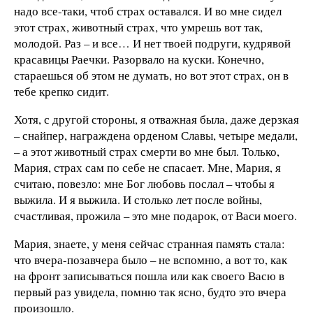
надо все-таки, чтоб страх оставался. И во мне сидел
этот страх, животный страх, что умрешь вот так,
молодой. Раз – и все… И нет твоей подруги, кудрявой
красавицы Раечки. Разорвало на куски. Конечно,
стараешься об этом не думать, но вот этот страх, он в
тебе крепко сидит.
Хотя, с другой стороны, я отважная была, даже дерзкая
– снайпер, награждена орденом Славы, четыре медали,
– а этот животный страх смерти во мне был. Только,
Мария, страх сам по себе не спасает. Мне, Мария, я
считаю, повезло: мне Бог любовь послал – чтобы я
выжила. И я выжила. И столько лет после войны,
счастливая, прожила – это мне подарок, от Васи моего.
Мария, знаете, у меня сейчас странная память стала:
что вчера-позавчера было – не вспомню, а вот то, как
на фронт записываться пошла или как своего Васю в
первый раз увидела, помню так ясно, будто это вчера
произошло.