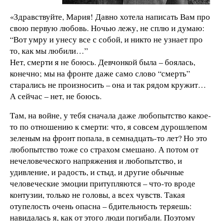
«Здравствуйте, Мария! Давно хотела написать Вам про
свою первую любовь. Ночью лежу, не сплю и думаю:
“Вот умру и унесу все с собой, и никто не узнает про
то, как мы любили…”
Нет, смерти я не боюсь. Девчонкой была – боялась,
конечно; мы на фронте даже само слово “смерть”
старались не произносить – она и так рядом кружит…
А сейчас – нет, не боюсь.
Там, на войне, у тебя сначала даже любопытство какое-
то по отношению к смерти: что, я совсем дурошлепом
зеленым на фронт попала, в семнадцать-то лет? Но это
любопытство тоже со страхом смешано. А потом от
нечеловеческого напряжения и любопытство, и
удивление, и радость, и стыд, и другие обычные
человеческие эмоции притупляются – что-то вроде
контузии, только не головы, а всех чувств. Такая
отупелость очень опасна – бдительность теряешь:
навидалась я, как от этого люди погибали. Поэтому