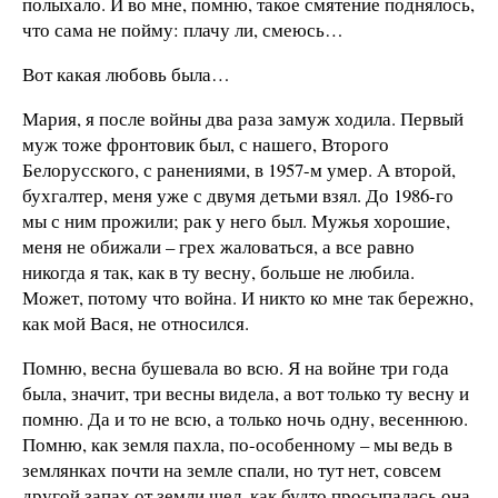
полыхало. И во мне, помню, такое смятение поднялось,
что сама не пойму: плачу ли, смеюсь…
Вот какая любовь была…
Мария, я после войны два раза замуж ходила. Первый
муж тоже фронтовик был, с нашего, Второго
Белорусского, с ранениями, в 1957-м умер. А второй,
бухгалтер, меня уже с двумя детьми взял. До 1986-го
мы с ним прожили; рак у него был. Мужья хорошие,
меня не обижали – грех жаловаться, а все равно
никогда я так, как в ту весну, больше не любила.
Может, потому что война. И никто ко мне так бережно,
как мой Вася, не относился.
Помню, весна бушевала во всю. Я на войне три года
была, значит, три весны видела, а вот только ту весну и
помню. Да и то не всю, а только ночь одну, весеннюю.
Помню, как земля пахла, по-особенному – мы ведь в
землянках почти на земле спали, но тут нет, совсем
другой запах от земли шел, как будто просыпалась она,