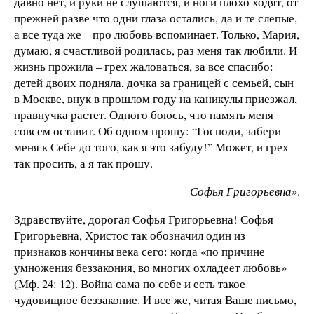
давно нет, и руки не слушаются, и ноги плохо ходят, от
прежней разве что одни глаза остались, да и те слепые,
а все туда же – про любовь вспоминает. Только, Мария,
думаю, я счастливой родилась, раз меня так любили. И
жизнь прожила – грех жаловаться, за все спасибо:
детей двоих подняла, дочка за границей с семьей, сын
в Москве, внук в прошлом году на каникулы приезжал,
правнучка растет. Одного боюсь, что память меня
совсем оставит. Об одном прошу: “Господи, забери
меня к Себе до того, как я это забуду!” Может, и грех
так просить, а я так прошу.
Софья Григорьевна
».
Здравствуйте, дорогая Софья Григорьевна! Софья
Григорьевна, Христос так обозначил один из
признаков кончины века сего: когда «по причине
умножения беззакония, во многих охладеет любовь»
(Мф. 24: 12). Война сама по себе и есть такое
чудовищное беззаконие. И все же, читая Ваше письмо,