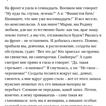
На фронт я ушла в семнадцать. Военком мне говорит:
“Ну куда ты, глупая, лезешь?” А я: “Фашистов бить!
Напишите, что мне уже восемнадцать!” И все весело,
по-комсомольски. А как иначе? Мария, мы Родину
любили, для нас естественно было: как так, враг нашу
землю топчет, а мы что, отсиживаться будем? Рвалась я
на фронт – не остановить. И добилась своего. Помню,
прибыли мы, девчонки, в расположение, солдаты нас
обступили, гудят: “Вот это да! Кто приехал: ни прачки,
ни связистки, ни санитарочки. Снайперы!” А один
смотрит мне прямо в глаза и говорит: “Да, такая
стрельнет – и наповал!” Я смутилась, а он: “Не глаза –
черешенки!” Солдаты теснятся вокруг нас, девчат,
смеются, а мне вдруг дурно стало – вот от этого запаха
мужских немытых тел, его никакая махорка не
перебьет. Словами не передашь, какой запах. Потом,
конечно, к нему привыкаешь – сама такая же
становишься: хоть мы и женщины, а никаких особых
условий нам никто не создавал, если котелок воды