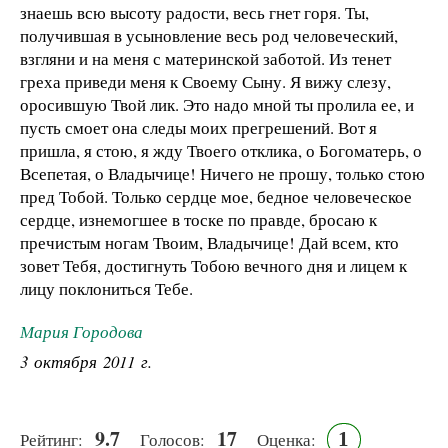
знаешь всю высоту радости, весь гнет горя. Ты,
получившая в усыновление весь род человеческий,
взгляни и на меня с материнской заботой. Из тенет
греха приведи меня к Своему Сыну. Я вижу слезу,
оросившую Твой лик. Это надо мной ты пролила ее, и
пусть смоет она следы моих прегрешений. Вот я
пришла, я стою, я жду Твоего отклика, о Богоматерь, о
Всепетая, о Владычице! Ничего не прошу, только стою
пред Тобой. Только сердце мое, бедное человеческое
сердце, изнемогшее в тоске по правде, бросаю к
пречистым ногам Твоим, Владычице! Дай всем, кто
зовет Тебя, достигнуть Тобою вечного дня и лицем к
лицу поклониться Тебе.
Мария Городова
3 октября 2011 г.
9.7
17
1
Рейтинг:
Голосов:
Оценка: