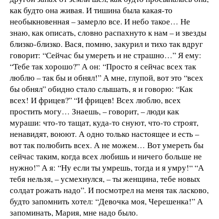
как будто она живая. И тишина была какая-то
необыкновенная – замерло все. И небо такое… Не
знаю, как описать, словно распахнуто к нам – и звезды
близко-близко. Вася, помню, закурил и тихо так вдруг
говорит: “Сейчас бы умереть и не страшно…” Я ему:
“Тебе так хорошо?” А он: “Просто я сейчас всех так
люблю – так бы и обнял!” А мне, глупой, вот это “всех
бы обнял” обидно стало слышать, я и говорю: “Как
всех! И фрицев?” “И фрицев! Всех люблю, всех
простить могу… Знаешь, – говорит, – люди как
мураши: что-то тащат, куда-то снуют, что-то строят,
ненавидят, воюют. А одно только настоящее и есть –
вот так полюбить всех. А не можем… Вот умереть бы
сейчас таким, когда всех любишь и ничего больше не
нужно!” А я: “Ну если ты умрешь, тогда и я умру!“ “А
тебя нельзя, – усмехнулся, – ты женщина, тебе новых
солдат рожать надо”. И посмотрел на меня так ласково,
будто запомнить хотел: “Девочка моя, Черешенка!” А
запоминать, Мария, мне надо было.