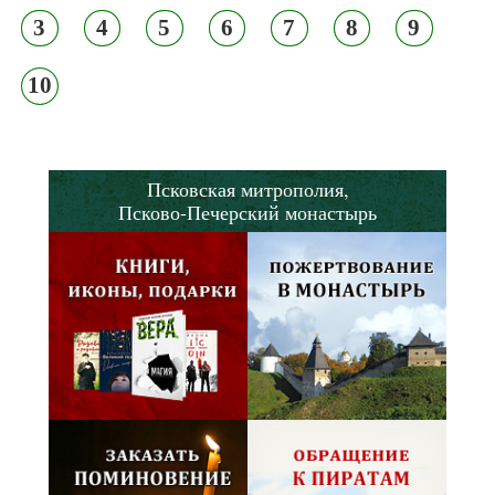
3
4
5
6
7
8
9
10
Псковская митрополия,
Псково-Печерский монастырь