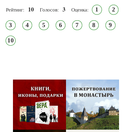
10
3
1
2
Рейтинг:
Голосов:
Оценка:
3
4
5
6
7
8
9
10
Псковская митрополия,
Псково-Печерский монастырь