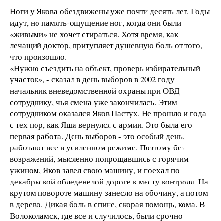
Ноги у Якова обездвижены уже почти десять лет. Годы
идут, но память-ощущение ног, когда они были
«живыми» не хочет стираться. Хотя время, как
лечащий доктор, притупляет душевную боль от того,
что произошло.
«Нужно съездить на объект, проверь избирательный
участок», - сказал в день выборов в 2002 году
начальник вневедомственной охраны при ОВД
сотруднику, чья смена уже закончилась. Этим
сотрудником оказался Яков Пастух. Не прошло и года
с тех пор, как Яша вернулся с армии. Это была его
первая работа. День выборов - это особый день,
работают все в усиленном режиме. Поэтому без
возражений, мысленно попрощавшись с горячим
ужином, Яков завел свою машину, и поехал по
декабрьской обледенелой дороге к месту контроля. На
крутом повороте машину занесло на обочину, а потом
в дерево. Дикая боль в спине, скорая помощь, кома. В
Волоколамск, где все и случилось, были срочно