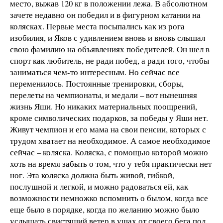
место, выжав 120 кг в положении лежа. В абсолютном
зачете недавно он победил и в фигурном катании на
колясках. Первые места посыпались как из рога
изобилия, и Яков с удивлением вновь и вновь слышал
свою фамилию на объявлениях победителей. Он шел в
спорт как любитель, не ради побед, а ради того, чтобы
заниматься чем-то интересным. Но сейчас все
переменилось. Постоянные тренировки, сборы,
перелеты на чемпионаты, и медали – вот нынешняя
жизнь Яши. Но никаких материальных поощрений,
кроме символических подарков, за победы у Яши нет.
Живут чемпион и его мама на свои пенсии, которых с
трудом хватает на необходимое. А самое необходимое
сейчас – коляска. Коляска, с помощью которой можно
хоть на время забыть о том, что у тебя практически нет
ног. Эта коляска должна быть живой, гибкой,
послушной и легкой, и можно радоваться ей, как
возможности немножко вспомнить о былом, когда все
еще было в порядке, когда по желанию можно было
услышать свистящий ветер в ушах от своего бега под