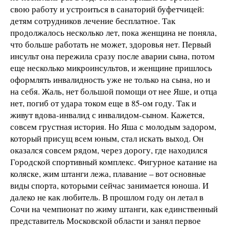
свою работу и устроиться в санаторий буфетчицей:
детям сотрудников лечение бесплатное. Так
продолжалось несколько лет, пока женщина не поняла,
что больше работать не может, здоровья нет. Первый
инсульт она пережила сразу после аварии сына, потом
еще несколько микроинсультов, и женщине пришлось
оформлять инвалидность уже не только на сына, но и
на себя. Жаль, нет большой помощи от нее Яше, и отца
нет, погиб от удара током еще в 85-ом году. Так и
живут вдова-инвалид с инвалидом-сыном. Кажется,
совсем грустная история. Но Яша с молодым задором,
который присущ всем юным, стал искать выход. Он
оказался совсем рядом, через дорогу, где находился
Городской спортивный комплекс. Фигурное катание на
коляске, жим штанги лежа, плавание – вот основные
виды спорта, которыми сейчас занимается юноша. И
далеко не как любитель. В прошлом году он летал в
Сочи на чемпионат по жиму штанги, как единственный
представитель Московской области и занял первое