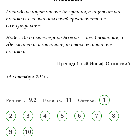
Господь не ищет от нас безгрешия, а ищет от нас
покаяния с сознанием своей греховности и с
самоукорением.
Надежда на милосердие Божие — плод покаяния, а
где смущение и отчаяние, то там не истинное
покаяние.
Преподобный Иосиф Оптинский
14 сентября 2011 г.
9.2
11
1
Рейтинг:
Голосов:
Оценка:
2
3
4
5
6
7
8
9
10