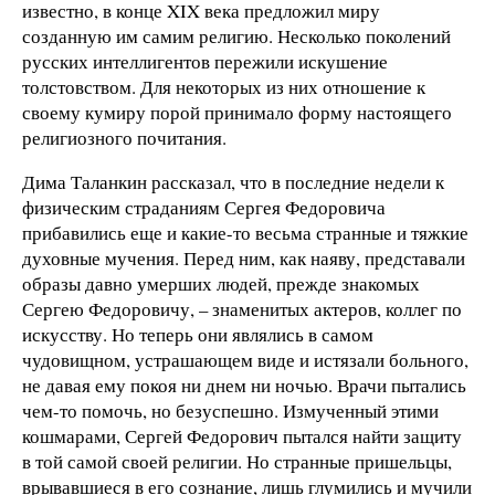
известно, в конце XIX века предложил миру
созданную им самим религию. Несколько поколений
русских интеллигентов пережили искушение
толстовством. Для некоторых из них отношение к
своему кумиру порой принимало форму настоящего
религиозного почитания.
Дима Таланкин рассказал, что в последние недели к
физическим страданиям Сергея Федоровича
прибавились еще и какие-то весьма странные и тяжкие
духовные мучения. Перед ним, как наяву, представали
образы давно умерших людей, прежде знакомых
Сергею Федоровичу, – знаменитых актеров, коллег по
искусству. Но теперь они являлись в самом
чудовищном, устрашающем виде и истязали больного,
не давая ему покоя ни днем ни ночью. Врачи пытались
чем-то помочь, но безуспешно. Измученный этими
кошмарами, Сергей Федорович пытался найти защиту
в той самой своей религии. Но странные пришельцы,
врывавшиеся в его сознание, лишь глумились и мучили