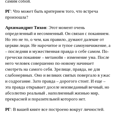
самим собой.
РГ
: Что может быть критерием того, что встреча
произошла?
Архимандрит Тихон
: Этот момент очень
определенный и несомненный. Он связан с покаянием.
Но это не то, о чем, как правило, думают далекие от
церкви люди. Не нарочитое и тупое самоуничижение, а
– последняя и мужественная правда о себе самом. По-
гречески покаяние – метанойя – изменение ума. После
него человек совершенно по-новому начинает
смотреть на самого себя. Зрелище, правда, не для
слабонервных. Оно и великих святых повергало в ужас
и содрогание. Зато правда – дорогого стоит. И еще –
эта правда открывает доселе неизведанный вечный, но
абсолютно реальный , наполненный жизнью мир,
прекрасней и поразительней которого нет.
РГ
: В вашей книге все построено вокруг личностей.