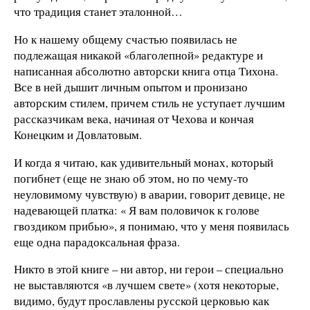
что традиция станет эталонной…
Но к нашему общему счастью появилась не
подлежащая никакой «благолепной» редактуре и
написанная абсолютно авторски книга отца Тихона.
Все в ней дышит личным опытом и пронизано
авторским стилем, причем стиль не уступает лучшим
рассказчикам века, начиная от Чехова и кончая
Конецким и Довлатовым.
И когда я читаю, как удивительный монах, который
погибнет (еще не знаю об этом, но по чему-то
неуловимому чувствую) в аварии, говорит девице, не
надевающей платка: « Я вам половичок к голове
гвоздиком прибью», я понимаю, что у меня появилась
еще одна парадоксальная фраза.
Никто в этой книге – ни автор, ни герои – специально
не выставляются «в лучшем свете» (хотя некоторые,
видимо, будут прославлены русской церковью как