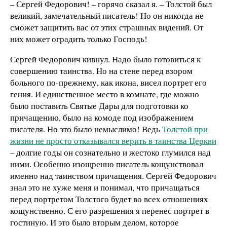
– Сергей Федорович! – горячо сказал я. – Толстой был
великий, замечательный писатель! Но он никогда не
сможет защитить вас от этих страшных видений. От
них может оградить только Господь!
Сергей Федорович кивнул. Надо было готовиться к
совершению таинства. Но на стене перед взором
больного по-прежнему, как икона, висел портрет его
гения. И единственное место в комнате, где можно
было поставить Святые Дары для подготовки ко
причащению, было на комоде под изображением
писателя. Но это было немыслимо! Ведь
Толстой при
жизни не просто отказывался верить в таинства Церкви
– долгие годы он сознательно и жестоко глумился над
ними. Особенно изощренно писатель кощунствовал
именно над таинством причащения. Сергей Федорович
знал это не хуже меня и понимал, что причащаться
перед портретом Толстого будет во всех отношениях
кощунственно. С его разрешения я перенес портрет в
гостиную. И это было вторым делом, которое