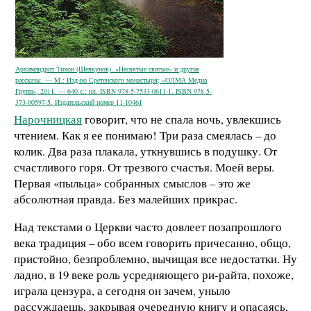
Архимандрит Тихон (Шевкунов). «Несвятые святые» и другие
рассказы. — М.: Изд-во Сретенского монастыря; «ОЛМА Медиа
Групп», 2011. — 640 с.: ил. ISBN 978-5-7533-0611-1. ISBN 978-5-
373-00597-5. Издательский номер 11-10461
Нарочницкая
говорит, что не спала ночь, увлекшись
чтением. Как я ее понимаю! Три раза смеялась – до
колик. Два раза плакала, уткнувшись в подушку. От
счастливого горя. От трезвого счастья. Моей веры.
Первая «пыльца» собранных смыслов – это же
абсолютная правда. Без малейших прикрас.
Над текстами о Церкви часто довлеет позапрошлого
века традиция – обо всем говорить причесанно, общо,
пристойно, безпроблемно, вычищая все недостатки. Ну
ладно, в 19 веке роль усредняющего ри-райта, похоже,
играла цензура, а сегодня он зачем, уныло
рассуждаешь, закрывая очередную книгу и опасаясь,