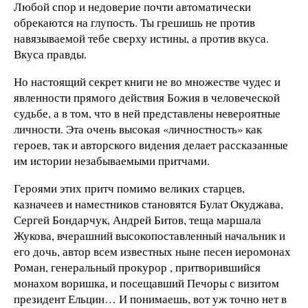
Любой спор и недоверие почти автоматически
обрекаются на глупость. Ты грешишь не против
навязываемой тебе сверху истины, а против вкуса.
Вкуса правды.
Но настоящий секрет книги не во множестве чудес и
явленности прямого действия Божия в человеческой
судьбе, а в том, что в ней представлены невероятные
личности. Эта очень высокая «личностность» как
героев, так и авторского видения делает рассказанные
им истории незабываемыми притчами.
Героями этих притч помимо великих старцев,
казначеев и наместников становятся Булат Окуджава,
Сергей Бондарчук, Андрей Битов, теща маршала
Жукова, вчерашний высокопоставленный начальник и
его дочь, автор всем известных ныне песен иеромонах
Роман, генеральный прокурор , притворившийся
монахом воришка, и посещавший Печоры с визитом
президент Ельцин… И понимаешь, вот уж точно нет в