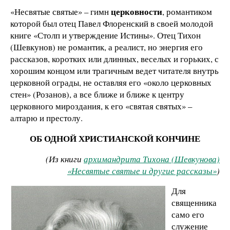
церковности
«Несвятые святые» – гимн
, романтиком
которой был отец Павел Флоренский в своей молодой
книге «Столп и утверждение Истины». Отец Тихон
(Шевкунов) не романтик, а реалист, но энергия его
рассказов, коротких или длинных, веселых и горьких, с
хорошим концом или трагичным ведет читателя внутрь
церковной ограды, не оставляя его «около церковных
стен» (Розанов), а все ближе и ближе к центру
церковного мироздания, к его «святая святых» –
алтарю и престолу.
ОБ ОДНОЙ ХРИСТИАНСКОЙ КОНЧИНЕ
(Из книги
архимандрита Тихона (Шевкунова)
«Несвятые святые и другие рассказы»
)
Для
священника
само его
служение