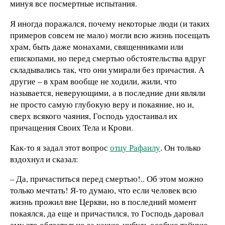
минуя все посмертные испытания.
Я иногда поражался, почему некоторые люди (и таких
примеров совсем не мало) могли всю жизнь посещать
храм, быть даже монахами, священниками или
епископами, но перед смертью обстоятельства вдруг
складывались так, что они умирали без причастия. А
другие – в храм вообще не ходили, жили, что
называется, неверующими, а в последние дни являли
не просто самую глубокую веру и покаяние, но и,
сверх всякого чаяния, Господь удостаивал их
причащения Своих Тела и Крови.
Как-то я задал этот вопрос
отцу Рафаилу
. Он только
вздохнул и сказал:
– Да, причаститься перед смертью!.. Об этом можно
только мечтать! Я-то думаю, что если человек всю
жизнь прожил вне Церкви, но в последний момент
покаялся, да еще и причастился, то Господь даровал
ему это обязательно за какую-нибудь особую тайную