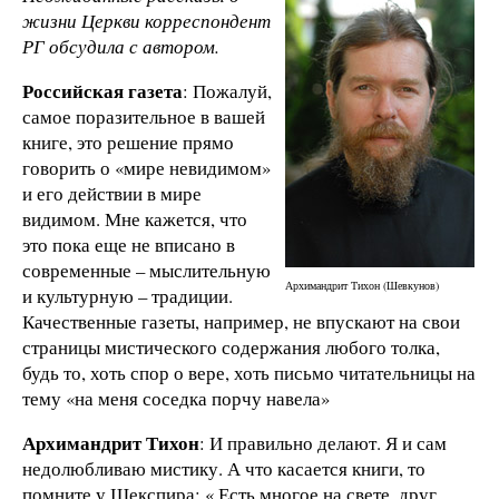
жизни Церкви корреспондент
РГ обсудила с автором.
Российская газета
: Пожалуй,
самое поразительное в вашей
книге, это решение прямо
говорить о «мире невидимом»
и его действии в мире
видимом. Мне кажется, что
это пока еще не вписано в
современные – мыслительную
Архимандрит Тихон (Шевкунов)
и культурную – традиции.
Качественные газеты, например, не впускают на свои
страницы мистического содержания любого толка,
будь то, хоть спор о вере, хоть письмо читательницы на
тему «на меня соседка порчу навела»
Архимандрит Тихон
: И правильно делают. Я и сам
недолюбливаю мистику. А что касается книги, то
помните у Шекспира: « Есть многое на свете, друг