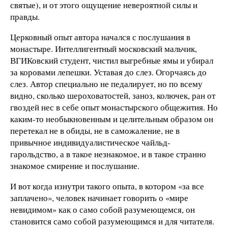
святые), и от этого ощущение невероятной силы и
правды.
Церковный опыт автора начался с послушания в
монастыре. Интеллигентный московский мальчик,
ВГИКовский студент, чистил выгребные ямы и убирал
за коровами лепешки. Уставая до слез. Огорчаясь до
слез. Автор специально не педалирует, но по всему
видно, сколько шероховатостей, заноз, колючек, ран от
гвоздей нес в себе опыт монастырского общежития. Но
каким-то необыкновенным и целительным образом он
перетекал не в обиды, не в саможаление, не в
привычное индивидуалистическое чайльд-
гарольдство, а в такое незнакомое, и в такое странно
знакомое смирение и послушание.
И вот когда изнутри такого опыта, в котором «за все
заплачено», человек начинает говорить о «мире
невидимом» как о само собой разумеющемся, он
становится само собой разумеющимся и для читателя.