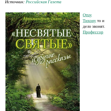
Источник:
Российская Газета
Отцу
Тихону
то и
дело звонят.
Профессор