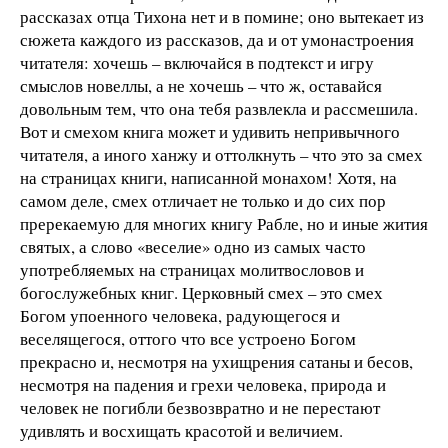
рассказах отца Тихона нет и в помине; оно вытекает из
сюжета каждого из рассказов, да и от умонастроения
читателя: хочешь – включайся в подтекст и игру
смыслов новеллы, а не хочешь – что ж, оставайся
довольным тем, что она тебя развлекла и рассмешила.
Вот и смехом книга может и удивить непривычного
читателя, а иного ханжу и оттолкнуть – что это за смех
на страницах книги, написанной монахом! Хотя, на
самом деле, смех отличает не только и до сих пор
пререкаемую для многих книгу Рабле, но и иные жития
святых, а слово «веселие» одно из самых часто
употребляемых на страницах молитвословов и
богослужебных книг. Церковный смех – это смех
Богом упоенного человека, радующегося и
веселящегося, оттого что все устроено Богом
прекрасно и, несмотря на ухищрения сатаны и бесов,
несмотря на падения и грехи человека, природа и
человек не погибли безвозвратно и не перестают
удивлять и восхищать красотой и величием.