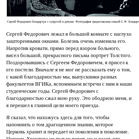
Сергей Федорович Бондарчук с супругой и детьми. Фотография предоставлена семьей С.Ф. Бондар
Сергей Федорович лежал в большой комнате с наглухо
зашторенными окнами. Болезнь очень изменила его.
Напротив кровати, прямо перед взором больного,
висел большой, прекрасного письма портрет Толстого.
Поздоровавшись с Сергеем Федоровичем, я присел к
его постели. Вначале я не мог не рассказать ему о том,
с какой благодарностью мы, выпускники разных
факультетов ВГИКа, вспоминаем встречи с ним в наши
студенческие годы. Сергей Федорович с
благодарностью сжал мою руку. Это ободрило меня, и
я перешел к главной цели моего приезда.
Я сказал, что нахожусь здесь для того, чтобы
напомнить о том драгоценном знании, которое
Церковь хранит и передает из поколения в поколение.
Церковь Христова не только верит, но и знает, что