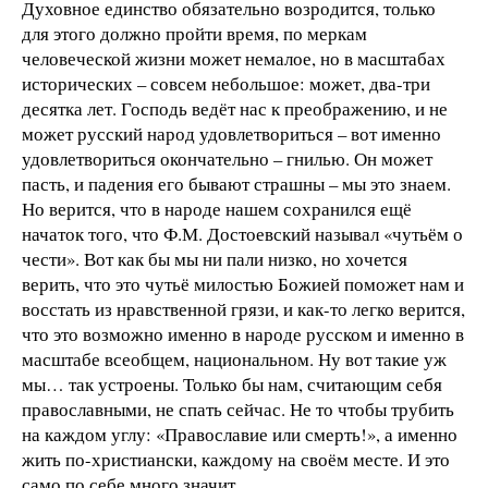
Духовное единство обязательно возродится, только
для этого должно пройти время, по меркам
человеческой жизни может немалое, но в масштабах
исторических – совсем небольшое: может, два-три
десятка лет. Господь ведёт нас к преображению, и не
может русский народ удовлетвориться – вот именно
удовлетвориться окончательно – гнилью. Он может
пасть, и падения его бывают страшны – мы это знаем.
Но верится, что в народе нашем сохранился ещё
начаток того, что Ф.М. Достоевский называл «чутьём о
чести». Вот как бы мы ни пали низко, но хочется
верить, что это чутьё милостью Божией поможет нам и
восстать из нравственной грязи, и как-то легко верится,
что это возможно именно в народе русском и именно в
масштабе всеобщем, национальном. Ну вот такие уж
мы… так устроены. Только бы нам, считающим себя
православными, не спать сейчас. Не то чтобы трубить
на каждом углу: «Православие или смерть!», а именно
жить по-христиански, каждому на своём месте. И это
само по себе много значит.