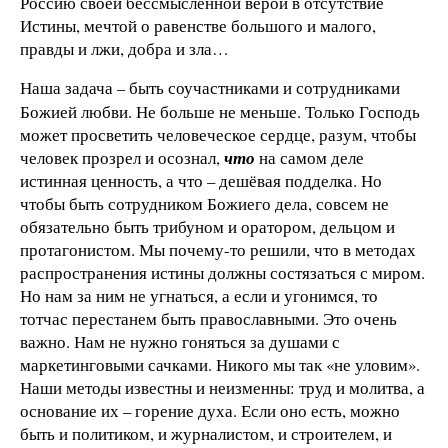
Россию своей бессмысленной верой в отсутствие
Истины, мечтой о равенстве большого и малого,
правды и лжи, добра и зла…
Наша задача
быть соучастниками и сотрудниками
–
Божией любви. Не больше не меньше. Только Господь
может просветить человеческое сердце, разум, чтобы
человек прозрел и осознал,
что
на самом деле
истинная ценность, а что – дешёвая подделка. Но
чтобы быть сотрудником Божиего дела, совсем не
обязательно быть трибуном и оратором, дельцом и
протагонистом. Мы почему-то решили, что в методах
распространения истины должны состязаться с миром.
Но нам за ним не угнаться, а если и угонимся, то
тотчас перестанем быть православными. Это очень
важно. Нам не нужно гоняться за душами с
маркетинговыми сачками. Никого мы так «не уловим».
Наши методы известны и неизменны: труд и молитва, а
основание их – горение духа. Если оно есть, можно
быть и политиком, и журналистом, и строителем, и