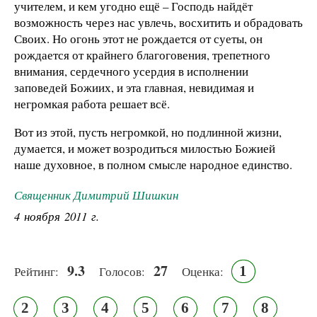
учителем, и кем угодно ещё – Господь найдёт
возможность через нас увлечь, восхитить и обрадовать
Своих. Но огонь этот не рождается от суеты, он
рождается от крайнего благоговения, трепетного
внимания, сердечного усердия в исполнении
заповедей Божиих, и эта главная, невидимая и
негромкая работа решает всё.
Вот из этой, пусть негромкой, но подлинной жизни,
думается, и может возродиться милостью Божией
наше духовное, в полном смысле народное единство.
Священник Димитрий Шишкин
4 ноября 2011 г.
9.3
27
1
Рейтинг:
Голосов:
Оценка:
2
3
4
5
6
7
8