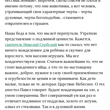
бессмысленным». Впрочем, скоты совсем не плохи и
именно потому, что они животинки, а вот человек,
утрачивающий свои характерные черты
черты
–
духовные, черты богоподобия,
становится
–
отвратителен и страшен.
Наша беда в том, что мы всё перепутали. Утратили
представление о подлинной ценности. Кажется,
святитель Николай Сербский
как-то сказал, что нет
ничего вожделеннее для ребёнка и скучнее для
взрослого, чем магазин игрушек. Мы все
младенчествуем умом. Считаем важнейшим то, что не
ст
о
ит выеденного яйца, а что-то по-настоящему
важное, доброе, нужное в силу своей приземлённости
и огрубелости не ценим и не принимаем. Как дети
малые, только не те, которых Царствие Небесное. О тех
апостол Павел говорит: будьте младенцами на зло, а
умом совершенны. Вот совершенный ум как раз и
отличает подлинное от подделки, золото от латуни,
алмаз от стекляшки. Так и в духовной жизни.