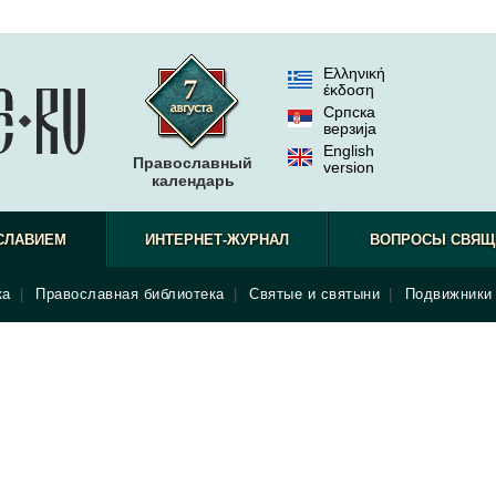
Ελληνική
έκδοση
Српска
верзиjа
English
Православный
version
календарь
СЛАВИЕМ
ИНТЕРНЕТ-ЖУРНАЛ
ВОПРОСЫ СВЯЩ
ка
|
Православная библиотека
|
Святые и святыни
|
Подвижники 