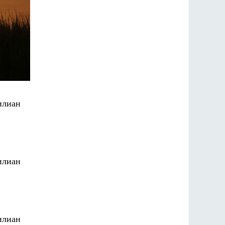
илиан
илиан
илиан