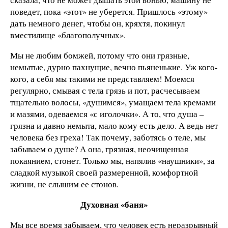
поведет, пока «этот» не уберется. Пришлось «этому»
дать немного денег, чтобы он, кряхтя, покинул
вместилище «благополучных».
Мы не любим бомжей, потому что они грязные,
немытые, дурно пахнущие, вечно пьяненькие. Уж кого-
кого, а себя мы такими не представляем! Моемся
регулярно, смывая с тела грязь и пот, расчесываем
тщательно волосы, «душимся», умащаем тела кремами
и мазями, одеваемся «с иголочки». А то, что душа –
грязна и давно немыта, мало кому есть дело. А ведь нет
человека без греха! Так почему, заботясь о теле, мы
забываем о душе? А она, грязная, неочищенная
покаянием, стонет. Только мы, напялив «наушники», за
сладкой музыкой своей размеренной, комфортной
жизни, не слышим ее стонов.
Духовная «баня»
Мы все время забываем, что человек есть неразрывный