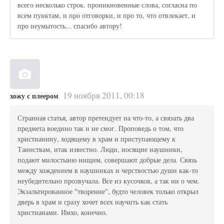
всего несколько строк. проникновенные слова, согласна по
всем пунктам, и про отговорки, и про то, что отвлекает, и
про неумытость... спасибо автору!
19 ноября 2011, 00:18
хожу с плеером
Странная статья, автор претендует на что-то, а связать два
предмета воедино так и не смог. Проповедь о том, что
христианину, ходящему в храм и приступающему к
Таинствам, итак известно. Люди, носящие наушники,
подают милостыню нищим, совершают добрые дела. Связь
между хождением в наушниках и черствостью души как-то
неубедительно прозвучала. Все из кусочков, а так ни о чем.
Экзальтированное "творение", будто человек только открыл
дверь в храм и сразу хочет всех научить как стать
христианами. Имхо, конечно.