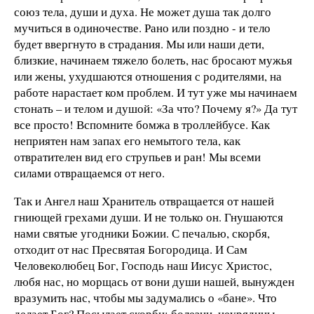
союз тела, души и духа. Не может душа так долго
мучиться в одиночестве. Рано или поздно - и тело
будет ввергнуто в страдания. Мы или наши дети,
близкие, начинаем тяжело болеть, нас бросают мужья
или жены, ухудшаются отношения с родителями, на
работе нарастает ком проблем. И тут уже мы начинаем
стонать – и телом и душой: «За что? Почему я?» Да тут
все просто! Вспомните бомжа в троллейбусе. Как
неприятен нам запах его немытого тела, как
отвратителен вид его струпьев и ран! Мы всеми
силами отвращаемся от него.
Так и Ангел наш Хранитель отвращается от нашей
гниющей грехами души. И не только он. Гнушаются
нами святые угодники Божии. С печалью, скорбя,
отходит от нас Пресвятая Богородица. И Сам
Человеколюбец Бог, Господь наш Иисус Христос,
любя нас, но морщась от вони души нашей, вынужден
вразумить нас, чтобы мы задумались о «бане». Что
делает Бог? Посылает скорби: болезни, неурядицы,