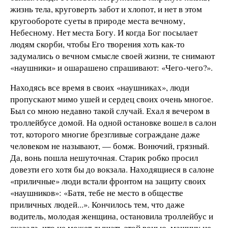
жизнь тела, круговерть забот и хлопот, и нет в этом
кругообороте суеты в природе места вечному,
Небесному. Нет места Богу. И когда Бог посылает
людям скорби, чтобы Его творения хоть как-то
задумались о вечном смысле своей жизни, те снимают
«наушники» и ошарашено спрашивают: «Чего-чего?».
Находясь все время в своих «наушниках», люди
пропускают мимо ушей и сердец своих очень многое.
Был со мною недавно такой случай. Ехал я вечером в
троллейбусе домой. На одной остановке вошел в салон
тот, которого многие брезгливые сограждане даже
человеком не называют, — бомж. Вонючий, грязный.
Да, вонь пошла нешуточная. Старик робко просил
довезти его хотя бы до вокзала. Находящиеся в салоне
«приличные» люди встали фронтом на защиту своих
«наушников»: «Батя, тебе не место в обществе
приличных людей...». Кончилось тем, что даже
водитель, молодая женщина, остановила троллейбус и
сказала, что не может дышать этой вонью, машину не