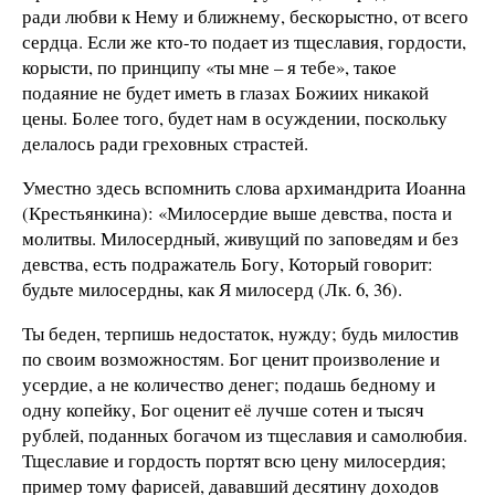
ради любви к Нему и ближнему, бескорыстно, от всего
сердца. Если же кто-то подает из тщеславия, гордости,
корысти, по принципу «ты мне – я тебе», такое
подаяние не будет иметь в глазах Божиих никакой
цены. Более того, будет нам в осуждении, поскольку
делалось ради греховных страстей.
Уместно здесь вспомнить слова архимандрита Иоанна
(Крестьянкина): «Милосердие выше девства, поста и
молитвы. Милосердный, живущий по заповедям и без
девства, есть подражатель Богу, Который говорит:
будьте милосердны, как Я милосерд (Лк. 6, 36).
Ты беден, терпишь недостаток, нужду; будь милостив
по своим возможностям. Бог ценит произволение и
усердие, а не количество денег; подашь бедному и
одну копейку, Бог оценит её лучше сотен и тысяч
рублей, поданных богачом из тщеславия и самолюбия.
Тщеславие и гордость портят всю цену милосердия;
пример тому фарисей, дававший десятину доходов