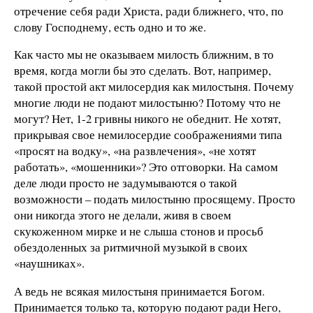
отречение себя ради Христа, ради ближнего, что, по
слову Господнему, есть одно и то же.
Как часто мы не оказываем милость ближним, в то
время, когда могли бы это сделать. Вот, например,
такой простой акт милосердия как милостыня. Почему
многие люди не подают милостыню? Потому что не
могут? Нет, 1-2 гривны никого не обеднит. Не хотят,
прикрывая свое немилосердие соображениями типа
«просят на водку», «на развлечения», «не хотят
работать», «мошенники»? Это отговорки. На самом
деле люди просто не задумываются о такой
возможности – подать милостыню просящему. Просто
они никогда этого не делали, живя в своем
скукоженном мирке и не слыша стонов и просьб
обездоленных за ритмичной музыкой в своих
«наушниках».
А ведь не всякая милостыня принимается Богом.
Принимается только та, которую подают ради Него,