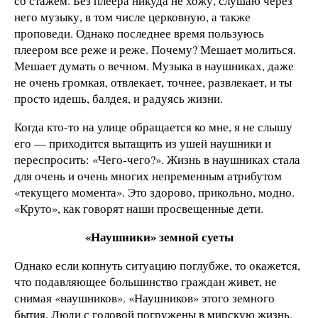
со стажем. Без плеера никуда не хожу, слушаю через
него музыку, в том числе церковную, а также
проповеди. Однако последнее время пользуюсь
плеером все реже и реже. Почему? Мешает молиться.
Мешает думать о вечном. Музыка в наушниках, даже
не очень громкая, отвлекает, точнее, развлекает, и ты
просто идешь, балдея, и радуясь жизни.
Когда кто-то на улице обращается ко мне, я не слышу
его — приходится вытащить из ушей наушники и
переспросить: «Чего-чего?». Жизнь в наушниках стала
для очень и очень многих непременным атрибутом
«текущего момента». Это здорово, прикольно, модно.
«Круто», как говорят наши просвещенные дети.
«Наушники» земной суеты
Однако если копнуть ситуацию поглубже, то окажется,
что подавляющее большинство граждан живет, не
снимая «наушников». «Наушников» этого земного
бытия. Люди с головой погружены в мирскую жизнь,