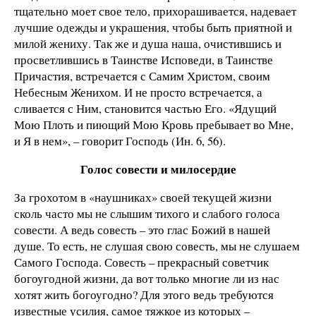
тщательно моет свое тело, прихорашивается, надевает
лучшие одежды и украшения, чтобы быть приятной и
милой жениху. Так же и душа наша, очистившись и
просветлившись в Таинстве Исповеди, в Таинстве
Причастия, встречается с Самим Христом, своим
Небесным Женихом. И не просто встречается, а
сливается с Ним, становится частью Его. «Ядущий
Мою Плоть и пиющий Мою Кровь пребывает во Мне,
и Я в нем», – говорит Господь (Ин. 6, 56).
Голос совести и милосердие
За грохотом в «наушниках» своей текущей жизни
сколь часто мы не слышим тихого и слабого голоса
совести. А ведь совесть – это глас Божий в нашей
душе. То есть, не слушая свою совесть, мы не слушаем
Самого Господа. Совесть – прекрасный советчик
богоугодной жизни, да вот только многие ли из нас
хотят жить богоугодно? Для этого ведь требуются
известные усилия, самое тяжкое из которых –