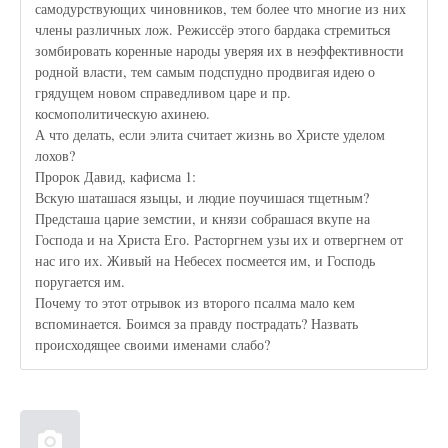
самодурствующих чиновников, тем более что многие из них
члены различных лож. Режиссёр этого бардака стремиться
зомбировать коренные народы уверяя их в неэффективности
родной власти, тем самым подспудно продвигая идею о
грядущем новом справедливом царе и пр.
космополитическую ахинею.
А что делать, если элита считает жизнь во Христе уделом
лохов?
Пророк Давид, кафисма 1:
Вскую шаташася языцы, и людие поучишася тщетным?
Предсташа царие земстии, и князи собрашася вкупе на
Господа и на Христа Его. Расторгнем узы их и отвергнем от
нас иго их. Живый на Небесех посмеется им, и Господь
поругается им.
Почему то этот отрывок из второго псалма мало кем
вспоминается. Боимся за правду пострадать? Назвать
происходящее своими именами слабо?