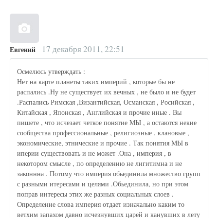
17 декабря 2011, 22:51
Евгений
Осмелюсь утверждать :
Нет на карте планеты таких империй , которые бы не
распались .Ну не существует их вечных , не было и не будет
.Распались Римская ,Византийская, Османская , Росийская ,
Китайская , Японская , Английская и прочие иные . Вы
пишете , что исчезает четкое понятие МЫ , а остаются некие
сообщества профессиональные , религиозные , клановые ,
экономические, этнические и прочие . Так понятия МЫ в
иперии существовать и не может .Она , империя , в
некотором смысле , по определению не лигитимна и не
законнна . Потому что империя обьединила множество групп
с разными итересами и целями .Обьединила, но при этом
поправ интересы этих же разных социальных слоев .
Определение слова империя отдает изначально каким то
ветхим запахом давно исчезнувших царей и канувших в лету