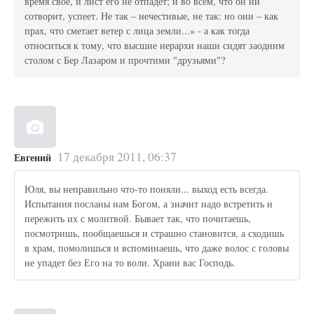
время свое, и лист его не отпадет; и во всем, что он ни
сотворит, успеет. Не так – нечестивые, не так: но они – как
прах, что сметает ветер с лица земли...» - а как тогда
относиться к тому, что высшие иерархи наши сидят заодним
столом с Бер Лазаром и прочтими "друзьями"?
17 декабря 2011, 06:37
Евгений
Юля, вы неправильно что-то поняли... выход есть всегда.
Испытания посланы нам Богом, а значит надо встретить и
пережить их с молитвой. Бывает так, что почитаешь,
посмотришь, пообщаешься и страшно становится, а сходишь
в храм, помолишься и вспоминаешь, что даже волос с головы
не упадет без Его на то воли. Храни вас Господь.