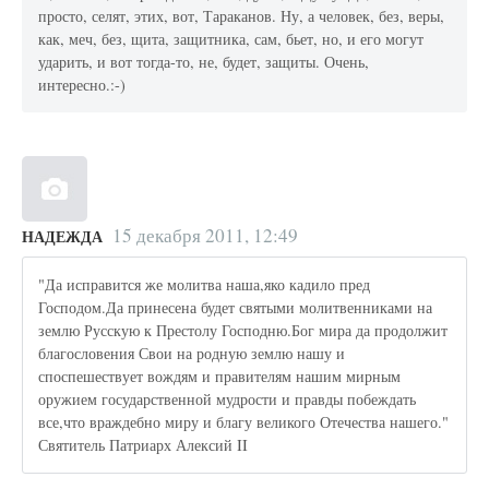
просто, селят, этих, вот, Тараканов. Ну, а человек, без, веры,
как, меч, без, щита, защитника, сам, бьет, но, и его могут
ударить, и вот тогда-то, не, будет, защиты. Очень,
интересно.:-)
15 декабря 2011, 12:49
НАДЕЖДА
"Да исправится же молитва наша,яко кадило пред
Господом.Да принесена будет святыми молитвенниками на
землю Русскую к Престолу Господню.Бог мира да продолжит
благословения Свои на родную землю нашу и
споспешествует вождям и правителям нашим мирным
оружием государственной мудрости и правды побеждать
все,что враждебно миру и благу великого Отечества нашего."
Святитель Патриарх Алексий II