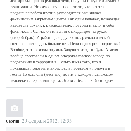
агитировал против руководителя, получил инсульт и лежит в
реанимации. Но самое печальное, это то, что вся эта
подрывная работа против руководителя окончилась
фактическим закрытием центра.Так один человек, возбуждая
недоверие других к руководителю, погубил и дело, и себя
фактически. Сейчас он инвалид с младенцем на руках
(второй брак). А работы для других по археологической
специальности здесь больше нет. Цена недоверия - огромная!
Вообще, это -раковая опухоль.Задушит когда-нибудь. А меня
вообще арестовали в одном северокавказском городе по
подозрению в терроризме. Только из-за того, что я
показалась подозрительной. Была проездом у подруги в
гостях.То есть они (местные) почти в каждом незнакомом
человеке теперь видят врага. Это все Бесланский синдром.
29 февраля 2012, 12:35
Сергий