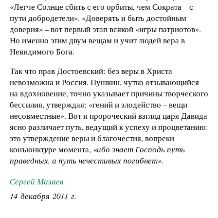
«Легче Солнце сбить с его орбиты, чем Сократа – с
пути добродетели». «Доверять и быть достойным
доверия» – вот первый этап всякой «игры патриотов».
Но именно этим двум вещам и учит людей вера в
Невидимого Бога.
Так что прав Достоевский: без веры в Христа
невозможна и Россия. Пушкин, чутко отзывающийся
на вдохновение, точно указывает причины творческого
бессилия, утверждая: «гений и злодейство – вещи
несовместные». Вот и пророческий взгляд царя Давида
ясно различает путь, ведущий к успеху и процветанию:
это утверждение веры и благочестия, вопреки
конъюнкт
у
ре момента,
«ибо знает Господь путь
праведных, а путь нечестивых погибнет».
Сергей Мазаев
14 декабря 2011 г.