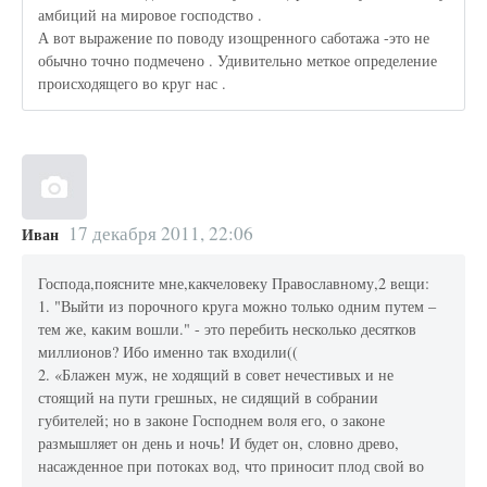
амбиций на мировое господство .
А вот выражение по поводу изощренного саботажа -это не
обычно точно подмечено . Удивительно меткое определение
происходящего во круг нас .
17 декабря 2011, 22:06
Иван
Господа,поясните мне,какчеловеку Православному,2 вещи:
1. "Выйти из порочного круга можно только одним путем –
тем же, каким вошли." - это перебить несколько десятков
миллионов? Ибо именно так входили((
2. «Блажен муж, не ходящий в совет нечестивых и не
стоящий на пути грешных, не сидящий в собрании
губителей; но в законе Господнем воля его, о законе
размышляет он день и ночь! И будет он, словно древо,
насажденное при потоках вод, что приносит плод свой во