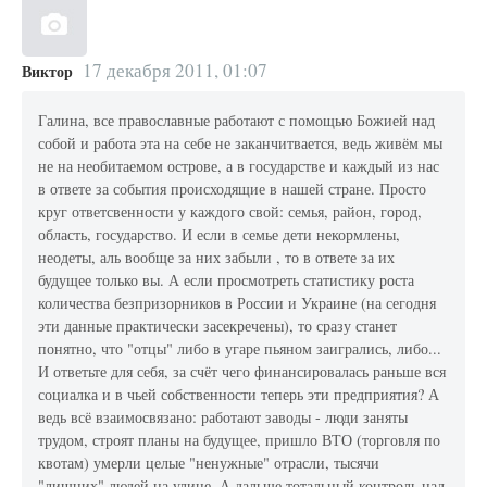
17 декабря 2011, 01:07
Виктор
Галина, все православные работают с помощью Божией над
собой и работа эта на себе не заканчитвается, ведь живём мы
не на необитаемом острове, а в государстве и каждый из нас
в ответе за события происходящие в нашей стране. Просто
круг ответсвенности у каждого свой: семья, район, город,
область, государство. И если в семье дети некормлены,
неодеты, аль вообще за них забыли , то в ответе за их
будущее только вы. А если просмотреть статистику роста
количества безпризорников в России и Украине (на сегодня
эти данные практически засекречены), то сразу станет
понятно, что "отцы" либо в угаре пьяном заигрались, либо...
И ответьте для себя, за счёт чего финансировалась раньше вся
социалка и в чьей собственности теперь эти предприятия? А
ведь всё взаимосвязано: работают заводы - люди заняты
трудом, строят планы на будущее, пришло ВТО (торговля по
квотам) умерли целые "ненужные" отрасли, тысячи
"лишних" людей на улице. А дальше тотальный контроль над