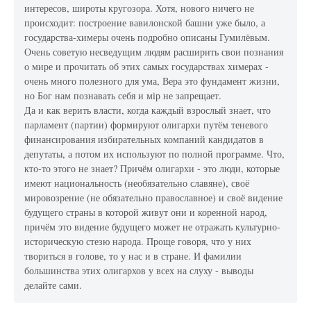
интересов, широты кругозора. Хотя, нового ничего не
происходит: построение вавилонской башни уже было, а
государства-химеры очень подробно описаны Гумилёвым.
Очень советую несведущим людям расширить свои познания
о мире и прочитать об этих самых государствах химерах -
очень много полезного для ума, Вера это фундамент жизни,
но Бог нам познавать себя и мір не запрещает.
Да и как верить власти, когда каждый взрослый знает, что
парламент (партии) формируют олигархи путём теневого
финансирования избирательных компаний кандидатов в
депутаты, а потом их используют по полной программе. Что,
кто-то этого не знает? Причём олигархи - это люди, которые
имеют национальность (необязательно славяне), своё
мировозрение (не обязательно православное) и своё видение
будущего страны в которой живут они и коренной народ,
причём это видение будущего может не отражать культурно-
историческую стезю народа. Проще говоря, что у них
твориться в голове, то у нас и в стране. И фамилии
большинства этих олигархов у всех на слуху - выводы
делайте сами.