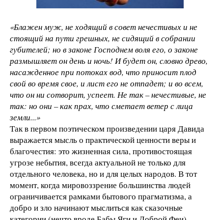
«Блажен муж, не ходящий в совет нечестивых и не
стоящий на пути грешных, не сидящий в собрании
губителей; но в законе Господнем воля его, о законе
размышляет он день и ночь! И будет он, словно древо,
насажденное при потоках вод, что приносит плод
свой во время свое, и лист его не отпадет; и во всем,
что он ни сотворит, успеет. Не так – нечестивые, не
так: но они – как прах, что сметает ветер с лица
земли...»
Так в первом поэтическом произведении царя Давида
выражается мысль о практической ценности веры и
благочестия: это жизненная сила, противостоящая
угрозе небытия, всегда актуальной не только для
отдельного человека, но и для целых народов. В тот
момент, когда мировоззрение большинства людей
ограничивается рамками бытового прагматизма, а
добро и зло начинают мыслиться как сказочные
категории (нечто вроде Бабы Яги и Доброй Феи),