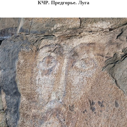
КЧР. Предгорье. Луга