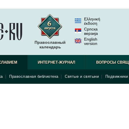
Ελληνική
έκδοση
Српска
верзиjа
English
Православный
version
календарь
СЛАВИЕМ
ИНТЕРНЕТ-ЖУРНАЛ
ВОПРОСЫ СВЯЩ
ка
|
Православная библиотека
|
Святые и святыни
|
Подвижники 