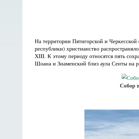
На территории Пятигорской и Черкесской 
республики) христианство распространялос
XIII. К этому периоду относятся пять со
Шоана и Знаменский близ аула Сенты на р
Собор в