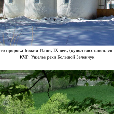
го пророка Божия Илии, IX век, (купол восстановлен 
КЧР. Ущелье реки Большой Зеленчук