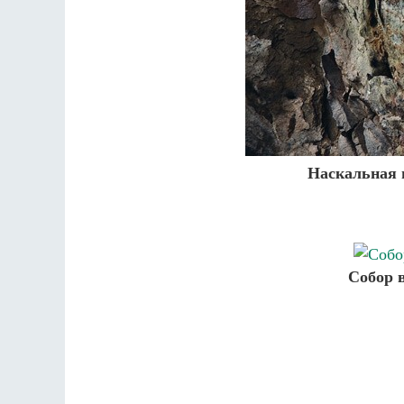
Наскальная 
Собор в