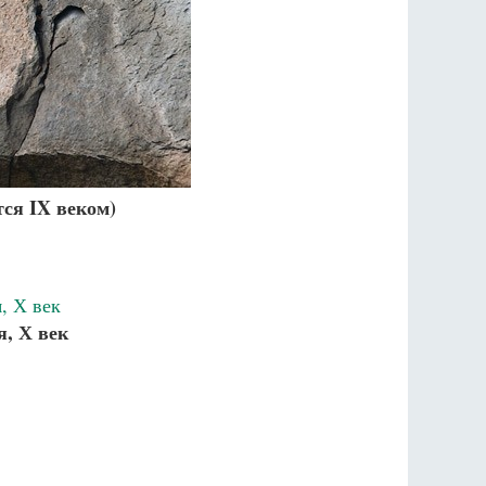
ся IX веком)
я, Х век