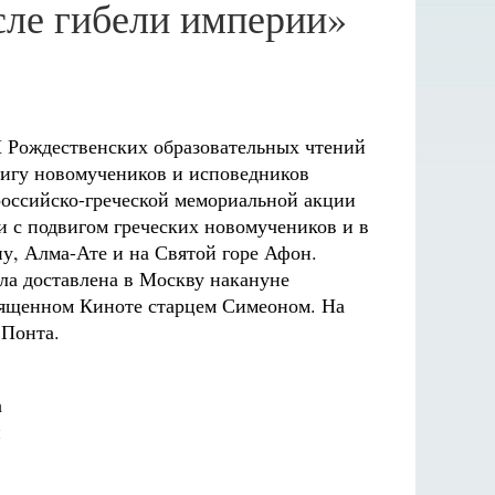
сле гибели империи»
X Рождественских образовательных чтений
вигу новомучеников и исповедников
оссийско-греческой мемориальной акции
и с подвигом греческих новомучеников и в
ну, Алма-Ате и на Святой горе Афон.
ла доставлена в Москву накануне
Священном Киноте старцем Симеоном. На
 Понта.
а
и