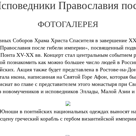
споведники Православия по
ФОТОГАЛЕРЕЯ
ковных Соборов Храма Христа Спасителя в завершение X
 Православия после гибели империи», посвященный под
Понта XV-XX вв. Концерт стал центральным событием р
ой познакомить как можно большее число людей в Росси
йских. Акция также будет представлена в Ростове-на-До
ла икона, написанная на Святой Горе Афон, которая бы
исиат во главе с представителем этого монастыря при 
з новомучеников и исповедников Эллады, Малой Азии и
Юноши в понтийских национальных одеждах выносят н
сцену греческий корабль с гербом византийской импери