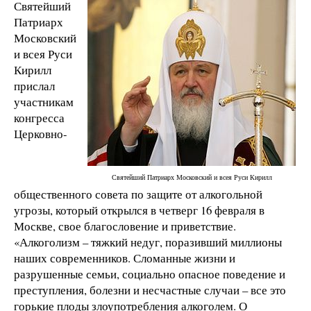
Святейший
Патриарх
Московский
и всея Руси
Кирилл
прислал
участникам
конгресса
Церковно-
Святейший Патриарх Московский и всея Руси Кирилл
общественного совета по защите от алкогольной
угрозы, который открылся в четверг 16 февраля в
Москве, свое благословение и приветствие.
«Алкоголизм – тяжкий недуг, поразивший миллионы
наших современников. Сломанные жизни и
разрушенные семьи, социально опасное поведение и
преступления, болезни и несчастные случаи – все это
горькие плоды злоупотребления алкоголем. О