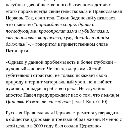
пагубных для общественного бытия последствиях
этого порока всегда свидетельствовала и Православная
Церковь. Так, святитель Тихон Задонский указывает,
что пьянство "
порождает ссоры, драки с
последующими кровопролитиями и убийствами,
сквернословие, кощунство, хулу, досады и обиды
ближним"
», – говорится в приветственном слове
Патриарха.
«Однако у данной проблемы есть и более глубокий –
духовный – аспект. Человек, одержимый этой
губительной страстью, не только искажает свою
природу и терпит материальный урон, но и гибнет
духовно, попадая в рабство греха. Не случайно
апостол Павел предупреждает нас о том, что
пьяницы
Царства Божия не наследуют
(см.: 1 Кор. 6: 10).
Русская Православная Церковь стремится утверждать
в обществе здоровый и трезвый образ жизни. Именно с
этой целью в 2009 году был создан Церковно-