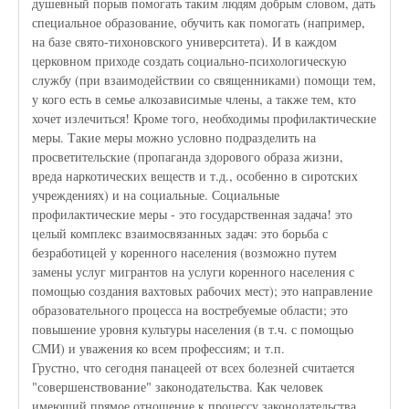
душевный порыв помогать таким людям добрым словом, дать
специальное образование, обучить как помогать (например,
на базе свято-тихоновского университета). И в каждом
церковном приходе создать социально-психологическую
службу (при взаимодействии со священниками) помощи тем,
у кого есть в семье алкозависимые члены, а также тем, кто
хочет излечиться! Кроме того, необходимы профилактические
меры. Такие меры можно условно подразделить на
просветительские (пропаганда здорового образа жизни,
вреда наркотических веществ и т.д., особенно в сиротских
учреждениях) и на социальные. Социальные
профилактические меры - это государственная задача! это
целый комплекс взаимосвязанных задач: это борьба с
безработицей у коренного населения (возможно путем
замены услуг мигрантов на услуги коренного населения с
помощью создания вахтовых рабочих мест); это направление
образовательного процесса на востребуемые области; это
повышение уровня культуры населения (в т.ч. с помощью
СМИ) и уважения ко всем профессиям; и т.п.
Грустно, что сегодня панацеей от всех болезней считается
"совершенствование" законодательства. Как человек
имеющий прямое отношение к процессу законодательства,