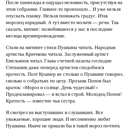
После панихиды я ощущал неловкость, присутствуя на
этом собрании. Главное-то произошло... И уже нельзя
опускать планку. Нельзя понижать градус. Итак
морозец изрядный. А тут вместо молитв — речи. Так
сказать, митинг: полюбившееся у нас в последние
месяцы времяпровождение.
Стали на митинге стихи Пушкина читать. Народная
артистка Крючкова читала. Заслуженный артист
Емельянов читал. Глава счетной палаты господин
Степашин даже поперед артистов сподобился
прочесть. Поэт Кушнер не столько о Пушкине говорил,
сколько о собратьях по цеху. Прозаик Попов был
краток: «Мороз и солнце. День чудесный!»
Продекламировал — и встал в строй. Молодец Попов!
Кратость — известно чья сестра.
Я смотрел на выступавших и слушавших. Все
уважаемые, хорошие люди. И несомненно любят
Пушкина. Иначе не пришли бы в такой мороз почтить