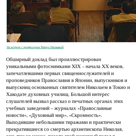
На встрече с профессором Мицуо Наганавой
Обширный доклад был проиллюстрирован
уникальными фотоснимками XIX – начала XX веков,
запечатлевшими первых священнослужителей и
проповедников Православия в Японии, выпускников и
выпускниц основанных святителем Николаем в Токио и
Хакодате духовных училищ. Большой интерес
слушателей вызвал рассказ о печатных органах этих
учебных заведений – журналах «Православные
новости», «Духовный мир», «Скромность».
Выходившие небольшими тиражами и практически
прекратившиеся со смертью архиепископа Николая,
они, тем не менее, внесли свой значимый вклад в