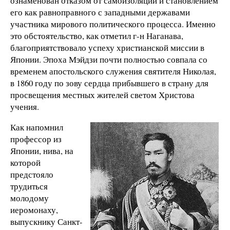
ознаменован отказом от самоизоляции и становлением
его как равноправного с западными державами
участника мирового политического процесса. Именно
это обстоятельство, как отметил г-н Наганава,
благоприятствовало успеху христианской миссии в
Японии. Эпоха Мэйдзи почти полностью совпала со
временем апостольского служения святителя Николая,
в 1860 году по зову сердца прибывшего в страну для
просвещения местных жителей светом Христова
учения.
Как напомнил
профессор из
Японии, нива, на
которой
предстояло
трудиться
молодому
иеромонаху,
выпускнику Санкт-