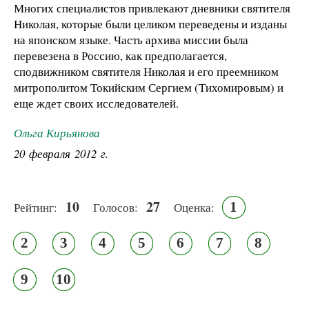
Многих специалистов привлекают дневники святителя
Николая, которые были целиком переведены и изданы
на японском языке. Часть архива миссии была
перевезена в Россию, как предполагается,
сподвижником святителя Николая и его преемником
митрополитом Токийским Сергием (Тихомировым) и
еще ждет своих исследователей.
Ольга Кирьянова
20 февраля 2012 г.
10
27
1
Рейтинг:
Голосов:
Оценка:
2
3
4
5
6
7
8
9
10