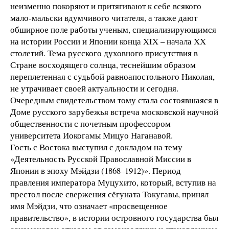
неизменно покоряют и притягивают к себе всякого
мало-мальски вдумчивого читателя, а также дают
обширное поле работы ученым, специализирующимся
на истории России и Японии конца XIX – начала XX
столетий. Тема русского духовного присутствия в
Стране восходящего солнца, теснейшим образом
переплетенная с судьбой равноапостольного Николая,
не утрачивает своей актуальности и сегодня.
Очередным свидетельством тому стала состоявшаяся в
Доме русского зарубежья встреча московской научной
общественности с почетным профессором
университета Иокогамы Мицуо Наганавой.
Гость с Востока выступил с докладом на тему
«Деятельность Русской Православной Миссии в
Японии в эпоху Мэйдзи (1868–1912)». Период
правления императора Муцухито, который, вступив на
престол после свержения сёгуната Токугавы, принял
имя Мэйдзи, что означает «просвещенное
правительство», в истории островного государства был