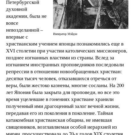
Петербургской
духовной
академии, была не
вовсе
невозделанной –
Император Мэйдзи
впервые с
христианским учением японцы познакомились еще в
XVI столетии при участии католических миссионеров,
позднее изгнанных властями из страны. Вслед за
изгнанием иностранных проповедников последовали
репрессии в отношении новообращенных христиан:
десятки тысяч человек, отказавшихся отречься от
веры, были жестоко казнены, многие сосланы. На 200
лет Япония была закрыта для проповеди, но все это
время уцелевшие в гонениях христиане хранили
полученный ими драгоценный залог вечной жизни,
передавая его из поколения в поколение. Тайная
катакомбная христианская община, не имевшая
священников, возглавляемая особой иерархией из
мирян, просуществовала до 70-х годов XIX столетия,