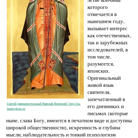
которого
отмечается в
нынешнем году,
вызывает интерес
как отечественных,
так и зарубежных
исследователей, в
том числе,
разумеется,
японских.
Оригинальный
живой язык
святителя,
запечатленный в
Святой равноапостольный Николай Японский / http://na-
его дневниках и
lazarevskom.ru
письмах (которые
ныне, слава Богу, имеются в печатном виде и доступны
широкой общественности), искренность и глубина
мысли, наблюдательность и тонкий психологизм