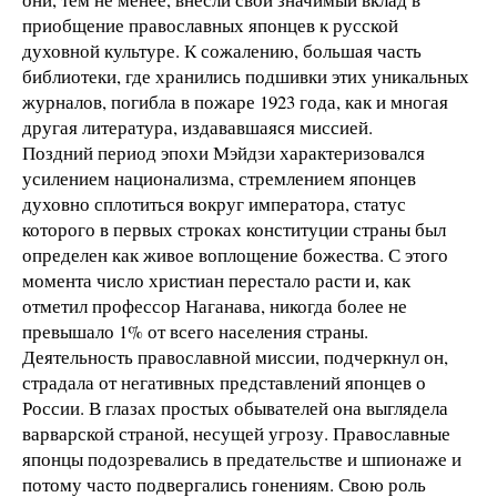
приобщение православных японцев к русской
духовной культуре. К сожалению, большая часть
библиотеки, где хранились подшивки этих уникальных
журналов, погибла в пожаре 1923 года, как и многая
другая литература, издававшаяся миссией.
Поздний период эпохи Мэйдзи характеризовался
усилением национализма, стремлением японцев
духовно сплотиться вокруг императора, статус
которого в первых строках конституции страны был
определен как живое воплощение божества. С этого
момента число христиан перестало расти и, как
отметил профессор Наганава, никогда более не
превышало 1% от всего населения страны.
Деятельность православной миссии, подчеркнул он,
страдала от негативных представлений японцев о
России. В глазах простых обывателей она выглядела
варварской страной, несущей угрозу. Православные
японцы подозревались в предательстве и шпионаже и
потому часто подвергались гонениям. Свою роль