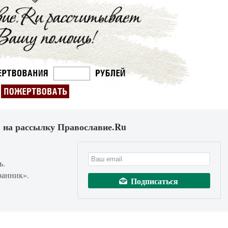
 на рассылку Православие.Ru
ь.
ранник».