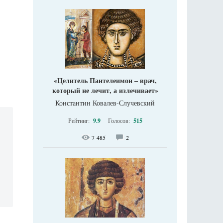
«Целитель Пантелеимон – врач,
который не лечит, а излечивает»
Константин Ковалев-Случевский
Рейтинг:
9.9
Голосов:
515
7 485
2