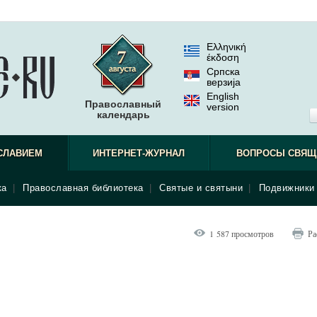
Ελληνική
έκδοση
Српска
верзиjа
English
Православный
version
календарь
СЛАВИЕМ
ИНТЕРНЕТ-ЖУРНАЛ
ВОПРОСЫ СВЯЩ
ка
|
Православная библиотека
|
Святые и святыни
|
Подвижники 
1 587 просмотров
Ра