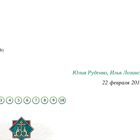
b
)
Юлия Руденко
,
Илья Лозинс
22 февраля 201
3
4
5
6
7
8
9
10