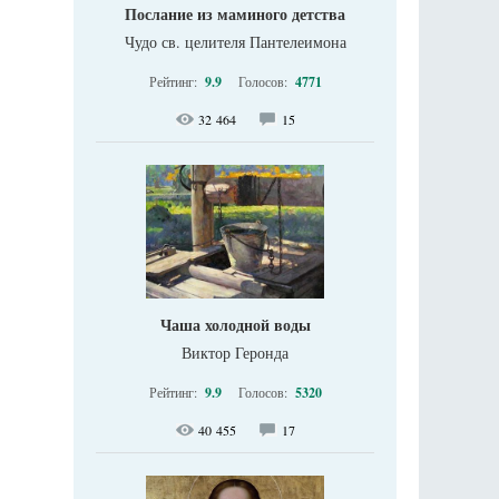
Послание из маминого детства
Чудо св. целителя Пантелеимона
Рейтинг:
9.9
Голосов:
4771
32 464
15
Чаша холодной воды
Виктор Геронда
Рейтинг:
9.9
Голосов:
5320
40 455
17