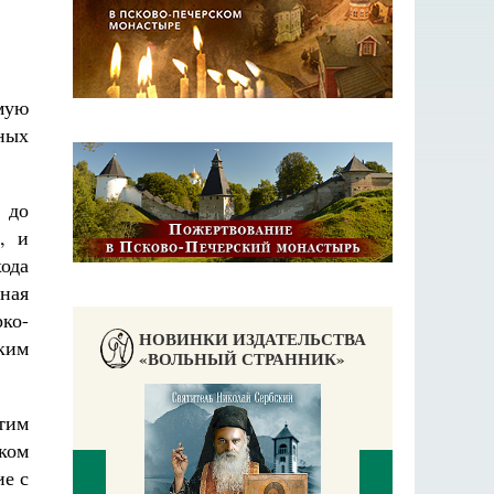
мую
чных
 до
, и
ода
сная
рко-
НОВИНКИ ИЗДАТЕЛЬСТВА
ским
«ВОЛЬНЫЙ СТРАННИК»
тим
ском
ие с