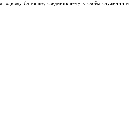
аря одному батюшке, соединившему в своём служении н
Великомученик Георгий Победоносец. Н
святого
Роман Котов
Как найти своё место в жизни
Кирилл Мурышев