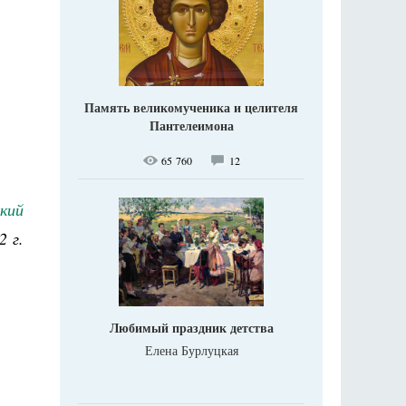
Память великомученика и целителя
Пантелеимона
65 760
12
кий
2 г.
Любимый праздник детства
Елена Бурлуцкая