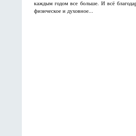
каждым годом все больше. И всё благод
физическое и духовное...
Разлуки не будет
Фредерика де Грааф