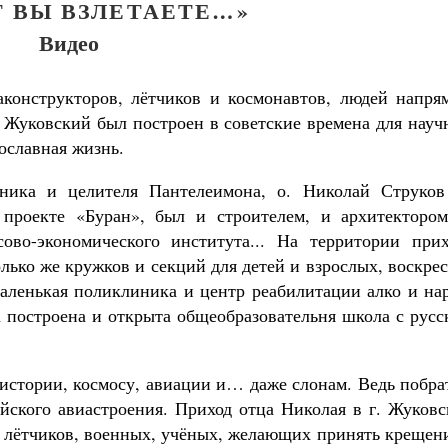
Т ВЫ ВЗЛЕТАЕТЕ…»
Видео
аконструкторов, лётчиков и космонавтов, людей напря
г. Жуковский был построен в советские времена для нау
ославная жизнь.
еника и целителя Пантелеимона, о. Николай Струков
 проекте «Буран», был и строителем, и архитектором
ово-экономического института... На территории прих
лько же кружков и секций для детей и взрослых, воскре
маленькая поликлиника и центр реабилитации алко и на
а построена и открыта общеобразовательня школа с рус
истории, космосу, авиации и… даже слонам. Ведь побра
ийского авиастроения. Приход отца Николая в г. Жуков
ч. лётчиков, военных, учёных, желающих принять крещен