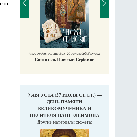
ебо
П
Е
аучись у
Чего ждет от нас Бог. 10 заповедей Божиих
Святитель Николай Сербский
9 АВГУСТА (27 ИЮЛЯ СТ.СТ.) —
ДЕНЬ ПАМЯТИ
ВЕЛИКОМУЧЕНИКА И
ЦЕЛИТЕЛЯ ПАНТЕЛЕИМОНА
Другие материалы сюжета: