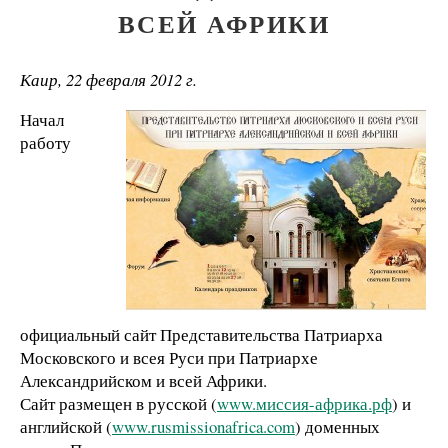
ВСЕЙ АФРИКИ
Каир, 22 февраля 2012 г.
Начал
работу
официальный сайт Представительства Патриарха
Московского и всея Руси при Патриархе
Александрийском и всей Африки.
Сайт размещен в русской (
www.миссия-африка.рф
) и
английской (
www.rusmissionafrica.com
) доменных