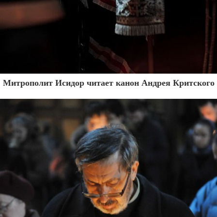
Митрополит Исидор читает канон Андрея Критского