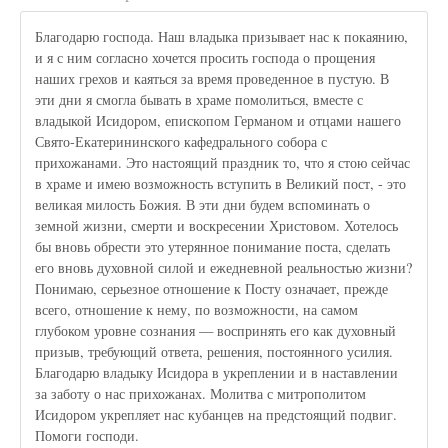
Благодарю господа. Наш владыка призывает нас к покаянию,
и я с ним согласно хочется просить господа о прощения
наших грехов и каяться за время проведенное в пустую. В
эти дни я смогла бывать в храме помолиться, вместе с
владыкой Исидором, епископом Германом и отцами нашего
Свято-Екатерининского кафедрального собора с
прихожанами. Это настоящий праздник то, что я стою сейчас
в храме и имею возможность вступить в Великий пост, - это
великая милость Божия. В эти дни будем вспоминать о
земной жизни, смерти и воскресении Христовом. Хотелось
бы вновь обрести это утерянное понимание поста, сделать
его вновь духовной силой и ежедневной реальностью жизни?
Понимаю, серьезное отношение к Посту означает, прежде
всего, отношение к нему, по возможности, на самом
глубоком уровне сознания — воспринять его как духовный
призыв, требующий ответа, решения, постоянного усилия.
Благодарю владыку Исидора в укреплении и в наставлении
за заботу о нас прихожанах. Молитва с митрополитом
Исидором укрепляет нас кубанцев на предстоящий подвиг.
Помоги господи.