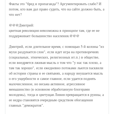
Факты это "бред и пропаганда"? Аргументировать слабо? И
потом, кто вам дал право судить, что на сайте должно быть, а
что нет?
@@@Дмитрий:
цветная революция невозможна в принципе там, где ее не
поддерживает большинство населения.@@@
Дмитрий, если длительное время, с помощью 5-й колоны "из
мухи раздувается слон", если идет игра на противоречиях
(социальных, этнических, религиозных ит.п.) в обществе,
если внедряется лживая мысль о том что "у нас так плохо, а
там так хорошо", если ежедневно потоками льются пасквили
об истории страны и ее святынях, а народу внушается мысль
о его ущербности и самое главное, если удается поднять
малочисленное, но весьма активное, агрессивное
меньшинство (в основном обработанную блогерами
молодежь), тогда и цветущая Ливия превращается в руины, а
ее недра становятся очередным средством обогащения
главных "демократов".