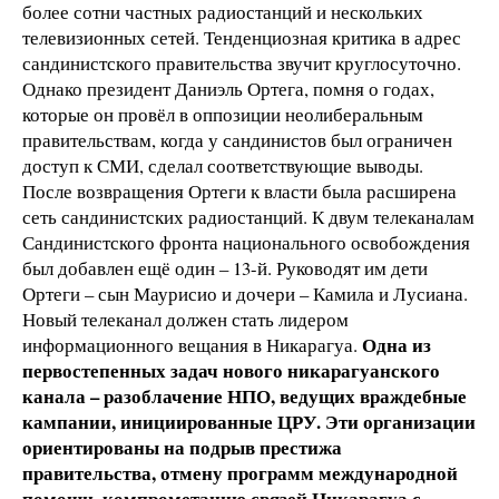
более сотни частных радиостанций и нескольких
телевизионных сетей. Тенденциозная критика в адрес
сандинистского правительства звучит круглосуточно.
Однако президент Даниэль Ортега, помня о годах,
которые он провёл в оппозиции неолиберальным
правительствам, когда у сандинистов был ограничен
доступ к СМИ, сделал соответствующие выводы.
После возвращения Ортеги к власти была расширена
сеть сандинистских радиостанций. К двум телеканалам
Сандинистского фронта национального освобождения
был добавлен ещё один – 13-й. Руководят им дети
Ортеги – сын Маурисио и дочери – Камила и Лусиана.
Новый телеканал должен стать лидером
Одна из
информационного вещания в Никарагуа.
первостепенных задач нового никарагуанского
канала – разоблачение НПО, ведущих враждебные
кампании, инициированные ЦРУ. Эти организации
ориентированы на подрыв престижа
правительства, отмену программ международной
помощи, компрометацию связей Никарагуа с