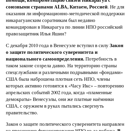
союзными странами ALBA, Китаем, Россией
. Не для
оказания ли информационно-методической поддержки
никарагуанским соратникам был недавно
командирован в Никарагуа по линии НПО российский
правозащитник Илья Яшин?
Закон
С декабря 2010 года в Венесуэле вступил в силу
о защите политического суверенитета и
национального самоопределения.
Потребность в
таком законе созрела давно. На территорию страны
спецслужбами и различными подрывными «фондами»
США была наброшена плотная сеть НПО, члены
которых активно готовятся к «Часу Икс» – повторению
апрельских событий 2002 года, когда «пламенные
демократы» Венесуэлы, они же платные наёмники
США, с оружием в руках пытались свергнуть
правительство.
Закон о защите политического суверенитета направлен
В
на пресечение финансирования НПО из-за рубежа.