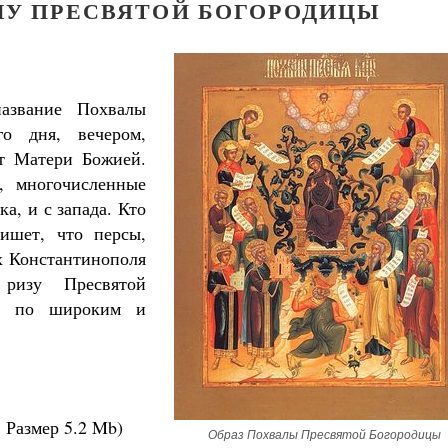
ЛУ ПРЕСВЯТОЙ БОГОРОДИЦЫ
азвание Похвалы
го дня, вечером,
ст Матери Божией.
, многочисленные
а, и с запада. Кто
пишет, что персы,
х Константинополя
Великомученик Георгий Победоносец. Н
ризу Пресвятой
святого
Роман Котов
ом по широким и
.
Размер
5.2 Mb
)
Образ Похвалы Пресвятой Богородицы