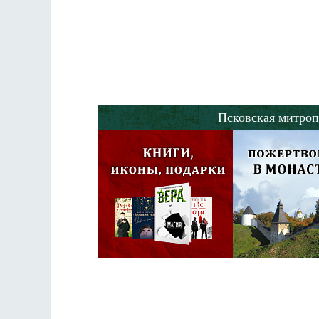
Разлуки не будет
Фредерика де Грааф
Псковская митроп