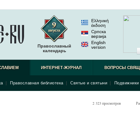
Ελληνική
έκδοση
Српска
верзиjа
English
Православный
version
календарь
СЛАВИЕМ
ИНТЕРНЕТ-ЖУРНАЛ
ВОПРОСЫ СВЯЩ
ка
|
Православная библиотека
|
Святые и святыни
|
Подвижники 
2 323 просмотров
Ра