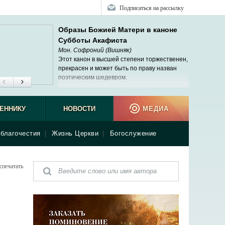
Подписаться на рассылку
Образы Божией Матери в каноне
Субботы Акафиста
Мон. Софроний (Вишняк)
Этот канон в высшей степени торжественен,
прекрасен и может быть по праву назван
поэтическим шедевром.
ЕННИКУ
НОВОСТИ
МЕДИА
благочестия
|
Жизнь Церкви
|
Богослужение
спечатать