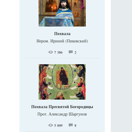
Похвала
Иером. Ириней (Пиковский)
7 386
2
Похвала Пресвятой Богородицы
Прот. Александр Шаргунов
5 009
8