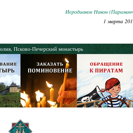
Как найти своё место в жизни
Иеродиакон Никон (Париманч
Кирилл Мурышев
1 марта 201
олия,
Псково-Печерский монастырь