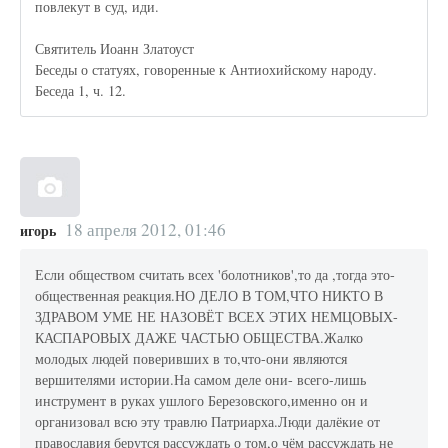
повлекут в суд, иди.
Святитель Иоанн Златоуст
Беседы о статуях, говоренные к Антиохийскому народу.
Беседа 1, ч. 12.
18 апреля 2012, 01:46
игорь
Если обществом считать всех 'болотников',то да ,тогда это-
общественная реакция.НО ДЕЛО В ТОМ,ЧТО НИКТО В
ЗДРАВОМ УМЕ НЕ НАЗОВЁТ ВСЕХ ЭТИХ НЕМЦОВЫХ-
КАСПАРОВЫХ ДАЖЕ ЧАСТЬЮ ОБЩЕСТВА.Жалко
молодых людей поверивших в то,что-они являются
вершителями истории.На самом деле они- всего-лишь
инструмент в руках ушлого Березовского,именно он и
организовал всю эту травлю Патриарха.Люди далёкие от
православия берутся рассуждать о том,о чём рассуждать не