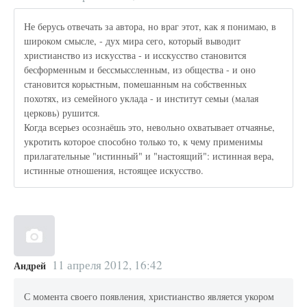
Не берусь отвечать за автора, но враг этот, как я понимаю, в
широком смысле, - дух мира сего, который выводит
христианство из искусства - и исскусство становится
бесформенным и бессмыссленным, из общества - и оно
становится корыстным, помешанным на собственных
похотях, из семейного уклада - и институт семьи (малая
церковь) рушится.
Когда всерьез осознаёшь это, невольно охватывает отчаянье,
укротить которое способно только то, к чему применимы
прилагательные "истинный" и "настоящий": истинная вера,
истинные отношения, нстоящее искусство.
11 апреля 2012, 16:42
Андрей
С момента своего появления, христианство является укором