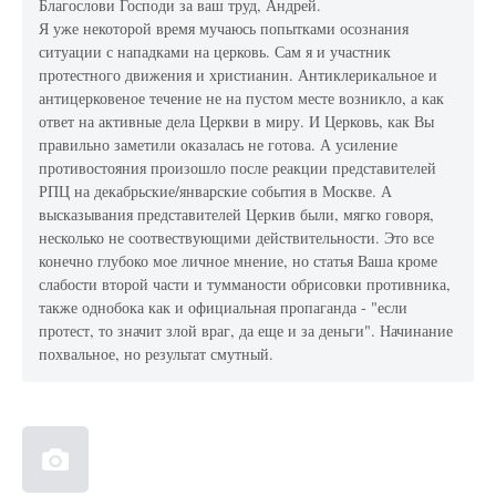
Благослови Господи за ваш труд, Андрей.
Я уже некоторой время мучаюсь попытками осознания
ситуации с нападками на церковь. Сам я и участник
протестного движения и христианин. Антиклерикальное и
антицерковеное течение не на пустом месте возникло, а как
ответ на активные дела Церкви в миру. И Церковь, как Вы
правильно заметили оказалась не готова. А усиление
противостояния произошло после реакции представителей
РПЦ на декабрьские/январские события в Москве. А
высказывания представителей Церкив были, мягко говоря,
несколько не соотвествующими действительности. Это все
конечно глубоко мое личное мнение, но статья Ваша кроме
слабости второй части и тумманости обрисовки противника,
также однобока как и официальная пропаганда - "если
протест, то значит злой враг, да еще и за деньги". Начинание
похвальное, но результат смутный.