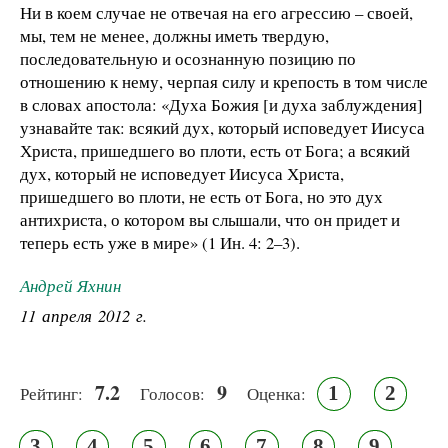
Ни в коем случае не отвечая на его агрессию – своей,
мы, тем не менее, должны иметь твердую,
последовательную и осознанную позицию по
отношению к нему, черпая силу и крепость в том числе
в словах апостола: «Духа Божия [и духа заблуждения]
узнавайте так: всякий дух, который исповедует Иисуса
Христа, пришедшего во плоти, есть от Бога; а всякий
дух, который не исповедует Иисуса Христа,
пришедшего во плоти, не есть от Бога, но это дух
антихриста, о котором вы слышали, что он придет и
теперь есть уже в мире» (1 Ин. 4: 2–3).
Андрей Яхнин
11 апреля 2012 г.
7.2
9
1
2
Рейтинг:
Голосов:
Оценка:
3
4
5
6
7
8
9