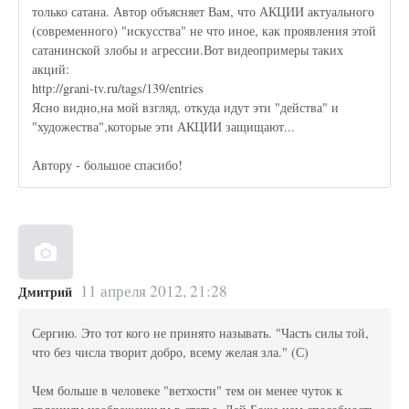
только сатана. Автор объясняет Вам, что АКЦИИ актуального
(современного) "искусства" не что иное, как проявления этой
сатанинской злобы и агрессии.Вот видеопримеры таких
акций:
http://grani-tv.ru/tags/139/entries
Ясно видно,на мой взгляд, откуда идут эти "действа" и
"художества",которые эти АКЦИИ защищают...
Автору - большое спасибо!
11 апреля 2012, 21:28
Дмитрий
Сергию. Это тот кого не принято называть. "Часть силы той,
что без числа творит добро, всему желая зла." (С)
Чем больше в человеке "ветхости" тем он менее чуток к