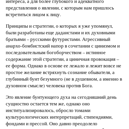
интереса, а для более глубокого и адекватного
представления о явлении, с которым нам пришлось
встретиться лицом к лицу.
Принципы и стратегии, о которых я уже упомянул,
были разработаны еще дадаистами и их духовными
братьями – русскими футуристами. Агрессивный
анархо-бомбистский напор в сочетании с цинизмом и
последовательным богоборчеством – истинное
содержание этой стратегии, а циничная провокация –
ее форма. Однако в основе ее лежало и лежит вовсе не
простое желание встряхнуть сознание обывателя, а
глубинный бунт безумного (не в душевном, а именно в
духовном смысле) человека против Бога.
Это явление бунтующего духа на сегодняшний день
сущностно остается тем же, однако оно
институализировалось, обросло томами
культурологических интерпретаций, стипендиями,
фондами и прессой. Оно давно преодолело