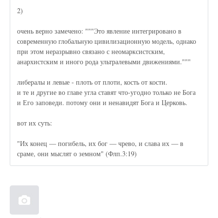
2)
очень верно замечено: """Это явление интегрировано в
современную глобальную цивилизационную модель, однако
при этом неразрывно связано с неомарксистским,
анархистским и иного рода ультралевыми движениями."""
либералы и левые - плоть от плоти, кость от кости.
и те и другие во главе угла ставят что-угодно только не Бога
и Его заповеди. потому они и ненавидят Бога и Церковь.
вот их суть:
"Их конец — погибель, их бог — чрево, и слава их — в
сраме, они мыслят о земном" (Флп.3:19)