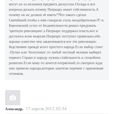
могут из-за незнания предмета дискуссии.Отсюда и все
вопросы-дескать почему Патриарх имеет собственность.А
почему он не должен её иметь??Что такого сделал
Святейший,чтобы о нём говорили столь неодобрительно?Г-н
Березовский устал от бездеятельности,решил придумать
'цветную революцию',а Патриарх поддержал власть,вот и
досталось всем иеархам.Патриарх поступил правильно,ибо
хорошо известно чем заканчиваются все эти революции-
бедствиями прежде всего простого народа.Если выбор стоит
-Путин или 'болотники',то любой честный человек выберет
первого Стране и народу нужны стабильность и спокойное
развитие.Если кому-то хочется потрясений,то смотрите куда
они привели народы,которые захотели перемен с оранжевым
оттенком.
17 апреля 2012, 02:54
Александр.