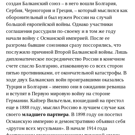
создан Балканский союз – в него вошли Болгария,
Сербия, Черногория и Греция, – который мыслился как
оборонительный и был нужен России на случай
большой европейской войны. Однако участники
соглашения рассудили по-своему и в том же году
начали войну с Османской империей. После ее
разгрома бывшие союзники сразу поссорились, что
послужило причиной Второй Балканской войны. Лишь
дипломатическое посредничество России в конечном
счете спасло Болгарию, атакованную со всех сторон
пятью противниками, от окончательной катастрофы. В
ходе двух Балканских войн проигравшими оказались
Турция и Болгария – именно они в ожидании реванша
и вступят в Первую мировую войну на стороне
Германии. Кайзер Вильгельм, взошедший на престол
еще в 1888 году, мыслил Россию в лучшем случае как
младшего партнера
своего
. В 1898 году он посетил
Османскую империю и демонстративно объявил себя
«другом всех мусульман». В начале 1914 года
фактическим главнокомандующим турецкой армии