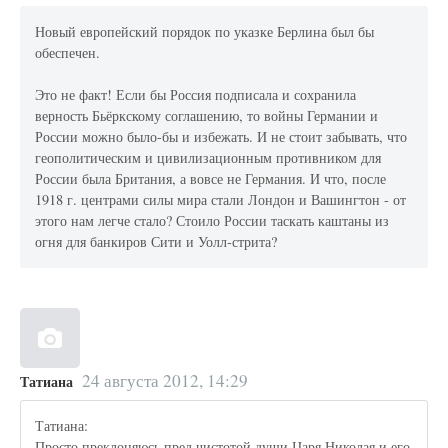
Новый европейский порядок по указке Берлина был бы
обеспечен.
Это не факт! Если бы Россия подписала и сохранила
верность Бьёркскому соглашению, то войны Германии и
России можно было-бы и избежать. И не стоит забывать, что
геополитическим и цивилизационным противником для
России была Британия, а вовсе не Германия. И что, после
1918 г. центрами силы мира стали Лондон и Вашингтон - от
этого нам легче стало? Стоило России таскать каштаны из
огня для банкиров Сити и Уолл-стрита?
24 августа 2012, 14:29
Татиана
Татиана:
Просто преклоняюсь пред чистотой души Царя Николая и его