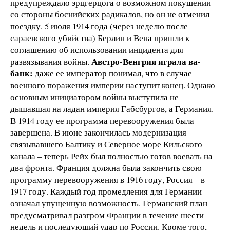
предупреждало эрцгерцога о возможном покушении
со стороны боснийских радикалов, но он не отменил
поездку. 5 июля 1914 года (через неделю после
сараевского убийства) Берлин и Вена пришли к
соглашению об использовании инцидента для
Австро-Венгрия играла ва-
развязывания войны.
банк:
даже ее император понимал, что в случае
военного поражения империи наступит конец. Однако
основным инициатором войны выступила не
дышавшая на ладан империя Габсбургов, а Германия.
В 1914 году ее программа перевооружения была
завершена. В июне закончилась модернизация
связывавшего Балтику и Северное море Кильского
канала – теперь Рейх был полностью готов воевать на
два фронта. Франция должна была закончить свою
программу перевооружения в 1916 году, Россия – в
1917 году. Каждый год промедления для Германии
означал упущенную возможность. Германский план
предусматривал разгром Франции в течение шести
недель и последующий удар по России. Кроме того,