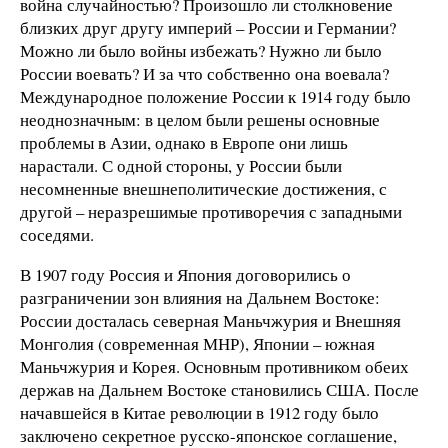
война случайностью? Произошло ли столкновение
близких друг другу империй – России и Германии?
Можно ли было войны избежать? Нужно ли было
России воевать? И за что собственно она воевала?
Международное положение России к 1914 году было
неоднозначным: в целом были решены основные
проблемы в Азии, однако в Европе они лишь
нарастали. С одной стороны, у России были
несомненные внешнеполитические достижения, с
другой – неразрешимые противоречия с западными
соседями.
В 1907 году Россия и Япония договорились о
разграничении зон влияния на Дальнем Востоке:
России досталась северная Маньчжурия и Внешняя
Монголия (современная МНР), Японии – южная
Маньчжурия и Корея. Основным противником обеих
держав на Дальнем Востоке становились США. После
начавшейся в Китае революции в 1912 году было
заключено секретное русско-японское соглашение,