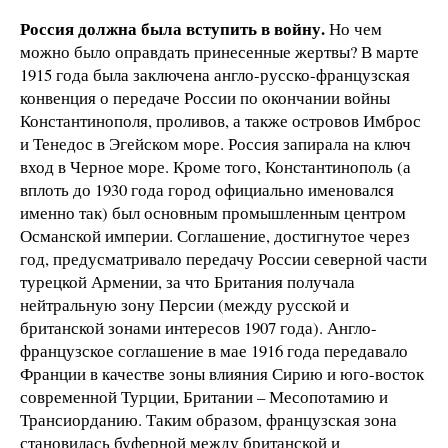
Россия должна была вступить в войну.
Но чем
можно было оправдать принесенные жертвы? В марте
1915 года была заключена англо-русско-французская
конвенция о передаче России по окончании войны
Константинополя, проливов, а также островов Имброс
и Тенедос в Эгейском море. Россия запирала на ключ
вход в Черное море. Кроме того, Константинополь (а
вплоть до 1930 года город официально именовался
именно так) был основным промышленным центром
Османской империи. Соглашение, достигнутое через
год, предусматривало передачу России северной части
турецкой Армении, за что Британия получала
нейтральную зону Персии (между русской и
британской зонами интересов 1907 года). Англо-
французское соглашение в мае 1916 года передавало
Франции в качестве зоны влияния Сирию и юго-восток
современной Турции, Британии – Месопотамию и
Трансиорданию. Таким образом, французская зона
становилась буферной между британской и