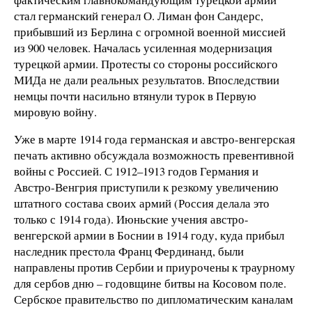
стал германский генерал О. Лиман фон Сандерс,
прибывший из Берлина с огромной военной миссией
из 900 человек. Началась усиленная модернизация
турецкой армии. Протесты со стороны российского
МИДа не дали реальных результатов. Впоследствии
немцы почти насильно втянули турок в Первую
мировую войну.
Уже в марте 1914 года германская и австро-венгерская
печать активно обсуждала возможность превентивной
войны с Россией. С 1912–1913 годов Германия и
Австро-Венгрия приступили к резкому увеличению
штатного состава своих армий (Россия делала это
только с 1914 года). Июньские учения австро-
венгерской армии в Боснии в 1914 году, куда прибыл
наследник престола Франц Фердинанд, были
направлены против Сербии и приурочены к траурному
для сербов дню – годовщине битвы на Косовом поле.
Сербское правительство по дипломатическим каналам