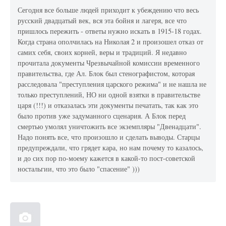
Сегодня все больше людей приходит к убеждению что весь
русский двадцатый век, вся эта бойня и лагеря, все что
пришлось пережить - ответы нужно искать в 1915-18 годах.
Когда страна ополчилась на Николая 2 и произошел отказ от
самих себя, своих корней, веры и традиций. Я недавно
прочитала документы Чрезвычайной комиссии временного
правительства, где Ал. Блок был стенографистом, которая
расследовала "преступления царского режима" и не нашла не
только преступлений, НО ни одной взятки в правительстве
царя (!!!) и отказалась эти документы печатать, так как это
было против уже задуманного сценария. А Блок перед
смертью умолял уничтожить все экземпляры "Двенадцати".
Надо понять все, что произошло и сделать выводы. Старцы
предупреждали, что грядет кара, но нам почему то казалось,
и до сих пор по-моему кажется в какой-то пост-советской
ностальгии, что это было "спасение" )))