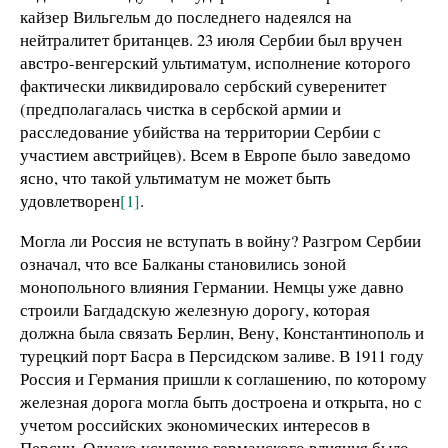
кайзер Вильгельм до последнего надеялся на
нейтралитет британцев. 23 июля Сербии был вручен
австро-венгерский ультиматум, исполнение которого
фактически ликвидировало сербский суверенитет
(предполагалась чистка в сербской армии и
расследование убийства на территории Сербии с
участием австрийцев). Всем в Европе было заведомо
ясно, что такой ультиматум не может быть
удовлетворен
[1]
.
Могла ли Россия не вступать в войну? Разгром Сербии
означал, что все Балканы становились зоной
монопольного влияния Германии. Немцы уже давно
строили Багдадскую железную дорогу, которая
должна была связать Берлин, Вену, Константинополь и
турецкий порт Басра в Персидском заливе. В 1911 году
Россия и Германия пришли к соглашению, по которому
железная дорога могла быть достроена и открыта, но с
учетом российских экономических интересов в
Персии. Однако усиление германского влияния было