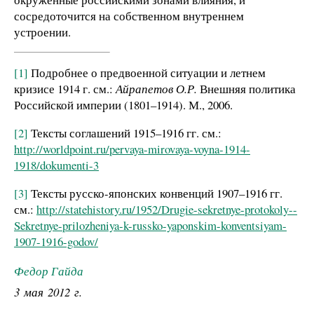
сосредоточится на собственном внутреннем
устроении.
[1]
Подробнее о предвоенной ситуации и летнем
кризисе 1914 г. см.:
Айрапетов О.Р.
Внешняя политика
Российской империи (1801–1914). М., 2006.
[2]
Тексты соглашений 1915–1916 гг. см.:
http://worldpoint.ru/pervaya-mirovaya-voyna-1914-
1918/dokumenti-3
[3]
Тексты русско-японских конвенций 1907–1916 гг.
см.:
http://statehistory.ru/1952/Drugie-sekretnye-protokoly--
Sekretnye-prilozheniya-k-russko-yaponskim-konventsiyam-
1907-1916-godov/
Федор Гайда
3 мая 2012 г.