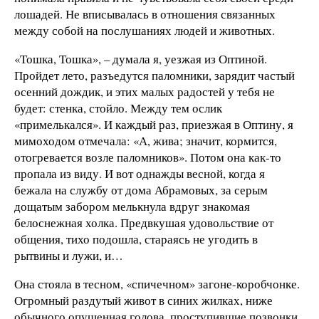
лошадей. Не вписывалась в отношения связанных
между собой на послушаниях людей и животных.
«Тошка, Тошка», – думала я, уезжая из Оптиной.
Пройдет лето, разъедутся паломники, зарядит частый
осенний дождик, и этих малых радостей у тебя не
будет: стенка, стойло. Между тем ослик
«примелькался». И каждый раз, приезжая в Оптину, я
мимоходом отмечала: «А, жива; значит, кормится,
отогревается возле паломников». Потом она как-то
пропала из виду. И вот однажды весной, когда я
бежала на службу от дома Абрамовых, за серым
дощатым забором мелькнула вдруг знакомая
белоснежная холка. Предвкушая удовольствие от
общения, тихо подошла, стараясь не угодить в
рытвины и лужи, и…
Она стояла в тесном, «спичечном» загоне-коробчонке.
Огромный раздутый живот в синих жилках, ниже
обычного опущенная голова, проступившие позвонки,