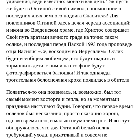
удивления, ведь известно: монахи как дети. Так пусть
же будет в Оптиной живой символ, напоминание о
последних днях земного подвига Спасителя! Для
поклонников Оптиной здесь целая череда ассоциаций:
и икона во Введенском храме, где Христос совершает
Свой путь вратами вечного града на точно таком
ослике, и последняя перед Пасхой 1993 года проповедь
отца Василия «Се, восходим во Иерусалим». Ослик
будет всеобщим любимцем, его будут гладить и
тормошить дети, с ним и на его фоне будут
фотографироваться батюшки! И так однажды
трогательная белоснежная кроха появилась в обители.
Появиться-то она появилась, и, возможно, был тот
самый момент восторга и тепла, но за моментами
праздника наступают будни. Говорят, что первое время
осленок был несказанно, просто сказочно хорош,
однако время шло, и малыш неумолимо рос. И вот тут
обнаружилось, что для Оптиной белый ослик,
требующий ухода, прихотливый и совсем не