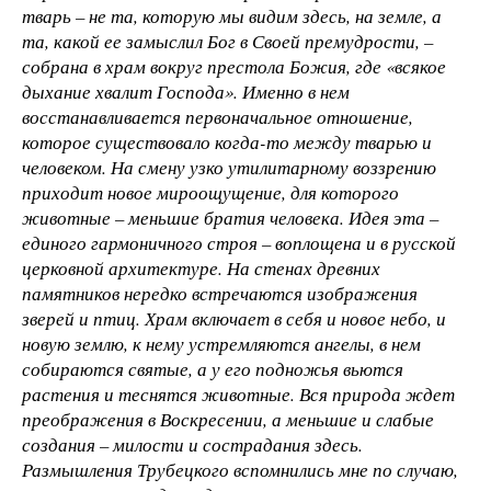
тварь – не та, которую мы видим здесь, на земле, а
та, какой ее замыслил Бог в Своей премудрости, –
собрана в храм вокруг престола Божия, где «всякое
дыхание хвалит Господа». Именно в нем
восстанавливается первоначальное отношение,
которое существовало когда-то между тварью и
человеком. На смену узко утилитарному воззрению
приходит новое мироощущение, для которого
животные – меньшие братия человека. Идея эта –
единого гармоничного строя – воплощена и в русской
церковной архитектуре. На стенах древних
памятников нередко встречаются изображения
зверей и птиц. Храм включает в себя и новое небо, и
новую землю, к нему устремляются ангелы, в нем
собираются святые, а у его подножья вьются
растения и теснятся животные. Вся природа ждет
преображения в Воскресении, а меньшие и слабые
создания – милости и сострадания здесь.
Размышления Трубецкого вспомнились мне по случаю,