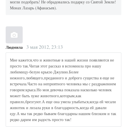
могли подобрать! Не обрадовались подарку со Святой Земли!
Монах Лазарь (Афанасьев).
3 мая 2012, 23:13
Людмила
Мне кажется,что и животные в нашей жизни появляются не
просто так.Читая этот рассказ я вспомнила про нашу
любимицу-белую крысю Джулию.Более
нежного,любящего,преданного и доброго существа я еще не
встречала.Часто на неприятного человека мы с раздражением
говорим:крыса.Но моя девочка показала насколько человек
может быть хуже животного,которым,как
правило,брезгуют.А еще она умела улыбаться,когда ей чесали
животик и лизала руки в благодарность,когда ей давали
еду.А мы так редко бываем благодарны нашим близким и так
редко дарим им радость просто так!