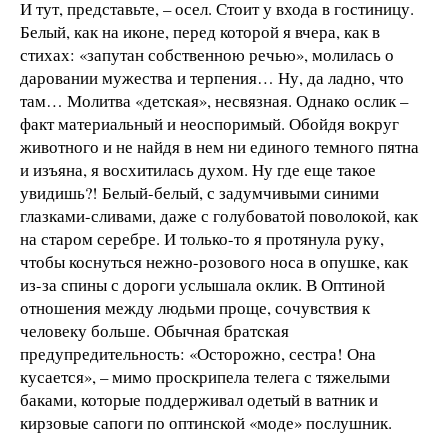
И тут, представьте, – осел. Стоит у входа в гостиницу.
Белый, как на иконе, перед которой я вчера, как в
стихах: «запутан собственною речью», молилась о
даровании мужества и терпения… Ну, да ладно, что
там… Молитва «детская», несвязная. Однако ослик –
факт материальный и неоспоримый. Обойдя вокруг
животного и не найдя в нем ни единого темного пятна
и изъяна, я восхитилась духом. Ну где еще такое
увидишь?! Белый-белый, с задумчивыми синими
глазками-сливами, даже с голубоватой поволокой, как
на старом серебре. И только-то я протянула руку,
чтобы коснуться нежно-розового носа в опушке, как
из-за спины с дороги услышала оклик. В Оптиной
отношения между людьми проще, сочувствия к
человеку больше. Обычная братская
предупредительность: «Осторожно, сестра! Она
кусается», – мимо проскрипела телега с тяжелыми
баками, которые поддерживал одетый в ватник и
кирзовые сапоги по оптинской «моде» послушник.