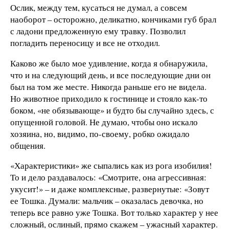
Ослик, между тем, кусаться не думал, а совсем
наоборот – осторожно, деликатно, кончиками губ брал
с ладони предложенную ему травку. Позволил
погладить переносицу и все не отходил.
Каково же было мое удивление, когда я обнаружила,
что и на следующий день, и все последующие дни он
был на том же месте. Никогда раньше его не видела.
Но животное приходило к гостинице и стояло как-то
боком, «не обязывающе» и будто бы случайно здесь, с
опущенной головой. Не думаю, чтобы оно искало
хозяина, но, видимо, по-своему, робко ожидало
общения.
«Характеристики» же сыпались как из рога изобилия!
То и дело раздавалось: «Смотрите, она агрессивная:
укусит!» – и даже комплексные, развернутые: «Зовут
ее Тошка. Думали: мальчик – оказалась девочка, но
теперь все равно уже Тошка. Вот только характер у нее
сложный, ослиный, прямо скажем – ужасный характер.