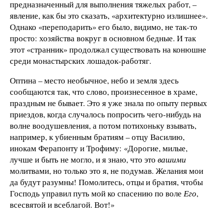
предназначенный для выполнения тяжелых работ, –
явление, как бы это сказать, «архитектурно излишнее».
Однако «переподарить» его было, видимо, не так-то
просто: хозяйства вокруг в основном бедные. И так
этот «странник» продолжал существовать на конюшне
среди монастырских лошадок-работяг.
Оптина – место необычное, небо и земля здесь
сообщаются так, что слово, произнесенное в храме,
праздным не бывает. Это я уже знала по опыту первых
приездов, когда случалось попросить чего-нибудь на
волне воодушевления, а потом потихоньку взывать,
например, к убиенным братиям – отцу Василию,
инокам Ферапонту и Трофиму: «Дорогие, милые,
лучше и быть не могло, и я знаю, что это
вашими
молитвами, но только это я, не подумав. Желания мои
да будут разумны! Помолитесь, отцы и братия, чтобы
Господь управил путь мой ко спасению по воле
Его
,
всесвятой и всеблагой. Вот!»