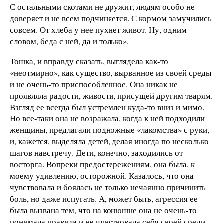
С остальными скотами не дружит, людям особо не
доверяет и не всем подчиняется. С кормом замучились
совсем. От хлеба у нее пухнет живот. Ну, одним
словом, беда с ней, да и только».
Тошка, и вправду сказать, выглядела как-то
«неотмирно», как существо, вырванное из своей среды
и не очень-то приспособленное. Она никак не
проявляла радости, живости, присущей другим тварям.
Взгляд ее всегда был устремлен куда-то вниз и мимо.
Но все-таки она не возражала, когда к ней подходили
женщины, предлагали подножные «лакомства» с руки,
и, кажется, выделяла детей, делая иногда по несколько
шагов навстречу. Дети, конечно, заходились от
восторга. Вопреки предостережениям, она была, к
моему удивлению, осторожной. Казалось, что она
чувствовала и боялась не только нечаянно причинить
боль, но даже испугать. А, может быть, агрессия ее
была вызвана тем, что на конюшне она не очень-то
понимала правила и не чувствовала себя своей среди