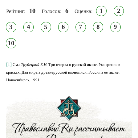
10
6
1
2
Рейтинг:
Голосов:
Оценка:
3
4
5
6
7
8
9
10
[1]
См.:
Трубецкой Е.Н.
Три очерка о русской иконе. Умозрение в
красках. Два мира в древнерусской иконописи. Россия в ее иконе.
Новосибирск, 1991.