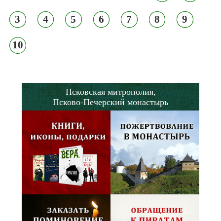
3
4
5
6
7
8
9
10
Псковская митрополия,
Псково-Печерский монастырь