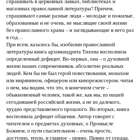
спрашивать в церковных лавках, библиотеках и
магазинах православной литературы? Причем,
спрашивают самые разные люди – молодые и пожилые,
образованные и не очень, не мыслящие своей жизни
без православного храма – и заглядывающие в него раз
в год…
При всем, казалось бы, изобилии православной
литературы книга архимандрита Тихона восполнила
определенный дефицит. Во-первых, она – о духовной
жизни наших современников, абсолютно реальных
людей. Кем бы ни был герой повествования, монахом
или мирянином, офицером или кинорежиссером, читая
о нем, мы видим, что это, в конечном счете –
обыкновенный человек, такой же, как мы, из нашей
сегодняшней российской жизни, а не из далекого,
трудно представляемого прошлого. Во-вторых, книга
восполнила дефицит общения. Автор говорит с
читателем о предметах духовных, о Промысле
Божием, о пути спасительном – очень просто,
доступно, тепло, и главное – прямо. Прямо от сердца.