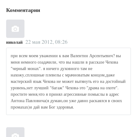
Комментарии
22 мая 2012, 08:26
николай
при всем моем уважении к вам Валентин Арсентьевич? вы
меня немного озадачили, что вы нашли в рассказе Чехова
"черный монах". я ничего духовного там не
нахожу,сплошные плевелы с мрачноватым концом,даже
мастерский язык Чехова не может вытянуть его на достойный
уровень,нет лучший "багаж" Чехова-это "драма на охоте".
простите меня,что я принял агрессивные помыслы в адрес
Антона Павловича(я думаю,он уже давно раскаялся в своих
промахах)и дай вам Бог здоровья.