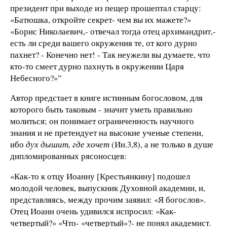
президент при выходе из пещер прошептал старцу:
«Батюшка, откройте секрет- чем вы их мажете?»
«Борис Николаевич,- отвечал тогда отец архимандрит,-
есть ли среди вашего окружения те, от кого дурно
пахнет? - Конечно нет! - Так неужели вы думаете, что
кто-то смеет дурно пахнуть в окружении Царя
Небесного?»”
Автор предстает в книге истинным богословом, для
которого быть таковым - значит уметь правильно
молиться; он понимает ограниченность научного
знания и не претендует на высокие ученые степени,
ибо
дух дышит, где хочет
(Ин.3,8), а не только в душе
дипломированных рясоносцев:
«Как-то к отцу Иоанну [Крестьянкину] подошел
молодой человек, выпускник Духовной академии, и,
представляясь, между прочим заявил: «Я богослов».
Отец Иоанн очень удивился испросил: «Как-
четвертый?» «Что- «четвертый»?- не понял академист.