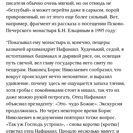
писателя обычно очень мягкий, но он отнюдь не
«беззубый» и может перейти даже в сарказм, порой
прикровенный, но от этого еще более сильный. Вот,
например, фрагмент из рассказа о посещении Псково-
Печерского монастыря Б.Н. Ельциным в 1995 году:
“Показывал ему монастырь и, конечно, пещеры
казначей архимандрит Нафанаил. Худенький, седой, в
истоптанных башмаках и дырявой рясе, он, освещая
путь свечой, вел главу государства иего свиту по
пещерам. Наконец Борис Николаевич сообразил, что
вокруг происходит нечто непонятное, и выразил
удивление, почему здесь не ощущается запаха тления,
хотя гробы с покойниками стоят в нишах, так что их
даже можно рукой потрогать. Отец Нафанаил
объяснил президенту: «Это- чудо Божие». Экскурсия
продолжилась. Но через некоторое время Борис
Николаевич в недоумении повторил тотже вопрос.
«Так уж Господь устроил», - снова коротко [кротко]
ответил отец Нафанаил. Прошло несколько минут, и