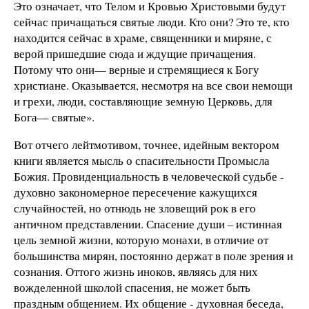
Это означает, что Телом и Кровью Христовыми будут
сейчас причащаться святые люди. Кто они? Это те, кто
находится сейчас в храме, священники и миряне, с
верой пришедшие сюда и ждущие причащения.
Потому что они— верные и стремящиеся к Богу
христиане. Оказывается, несмотря на все свои немощи
и грехи, люди, составляющие земную Церковь, для
Бога— святые».
Вот отчего лейтмотивом, точнее, идейным вектором
книги является мысль о спасительности Промысла
Божия. Провиденциальность в человеческой судьбе -
духовно закономерное пересечение кажущихся
случайностей, но отнюдь не зловещий рок в его
античном представлении. Спасение души – истинная
цель земной жизни, которую монахи, в отличие от
большинства мирян, постоянно держат в поле зрения и
сознания. Оттого жизнь иноков, являясь для них
вожделенной школой спасения, не может быть
праздным общением. Их общение - духовная беседа,