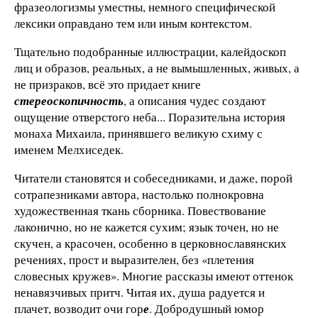
фразеологизмы уместны, немного специфической
лексики оправдано тем или иным контекстом.
Тщательно подобранные иллюстрации, калейдоскоп
лиц и образов, реальных, а не вымышленных, живых, а
не призраков, всё это придает книге
стереоскопичность
, а описания чудес создают
ощущение отверстого неба... Поразительна история
монаха Михаила, принявшего великую схиму с
именем Мелхиседек.
Читатели становятся и собеседниками, и даже, порой
сотрапезниками автора, настолько полнокровна
художественная ткань сборника. Повествование
лаконично, но не кажется сухим; язык точен, но не
скучен, а красочен, особенно в церковнославянских
речениях, прост и выразителен, без «плетения
словесных кружев». Многие рассказы имеют оттенок
ненавязчивых притч. Читая их, душа радуется и
плачет, возводит очи гор
е
. Добродушный юмор