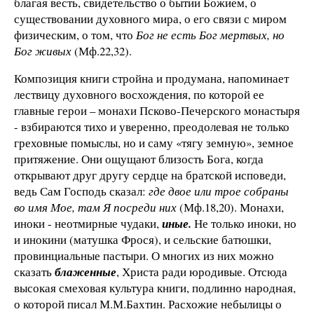
благая весть, свидетельство о бытии Божием, о
существовании духовного мира, о его связи с миром
физическим, о том, что
Бог не есть Бог мертвых, но
Бог живых
(Мф.22,32).
Композиция книги стройна и продумана, напоминает
лествицу духовного восхождения, по которой ее
главные герои – монахи Псково-Печерского монастыря
- взбираются тихо и уверенно, преодолевая не только
греховные помыслы, но и саму «тягу земную», земное
притяжение. Они ощущают близость Бога, когда
открывают друг другу сердце на братской исповеди,
ведь Сам Господь сказал:
где двое или трое собраны
во имя Мое, там Я посреди них
(Мф.18,20). Монахи,
иноки - неотмирные чудаки,
иные.
Не только иноки, но
и инокини (матушка Фрося), и сельские батюшки,
провинциальные пастыри. О многих из них можно
сказать
блаженные
, Христа ради юродивые. Отсюда
высокая смеховая культура книги, подлинно народная,
о которой писал М.М.Бахтин. Расхожие небылицы о