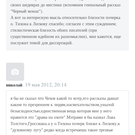
своих шедеврах до мистики (вспомним гениальный рассказ
"Черный монах").
А вот за интересную мысль относительно близости почерка
о. Тихона к Лескову спасибо; согласен с этим суждением;
стилистическая близость обоих писателей (при
существенном идейном их разномыслии), мне кажется, еще
послужит темой для диссертаций.
19 мая 2012, 20:14
николай
я бы не сказал что Чехов какой то мэтр,его рассказы дышат
каким то презрением к людям,насмехательством,унылой
безысходностью,единственная вещь которая мне у него
нравится это "драма на охоте".Мэтрами я бы назвал Льва
Толстого,Гроссмана.а у о.Тихона почерк ближе к Лескову,к
"духовному лугу",редко когда встречаешь такие трезвые