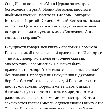
Отец Иоанн пояснил: «Мы в Церкви знаем трех
богословов: первый- Иоанн Богослов, апостол и
любимый ученик Спасителя. Второй- Григорий
Богослов. И третий- Симеон Новый Богослов. Только
им Святая Церковь за всю свою двухтысячелетнюю
историю решилась усвоить имя «Богослов». А вы,
значит, четвертый?»
В сущности говоря, вся книга - апология Промысла
Божия и живой православной праведности. И автор ее
– не миссионер, но апологет (точнее сказать,
апологетика – его миссия). Не может быть
праведности, которой отличаются "несвятые святые",
без покаяния, преодоления искушений и духовной
борьбы, без соблюдения заповедей Божиих, то есть,
иноческой аскезы. Обрести же ее, дабы стяжать
благодать Духа Святого и жить в мире, чистоте и
радости, лучше всего помогает монастырь. В этом
заключается главная мысль, одушевляющая книгу отца
Тихона. Книга эта - и компас, и магнит, она будет