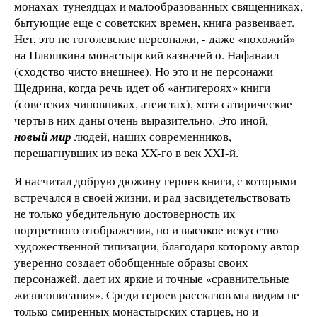
монахах-тунеядцах и малообразованных священниках,
бытующие еще с советских времен, книга развеивает.
Нет, это не гоголевские персонажи, - даже «похожий»
на Плюшкина монастырский казначей о. Нафанаил
(сходство чисто внешнее). Но это и не персонажи
Щедрина, когда речь идет об «антигероях» книги
(советских чиновниках, атеистах), хотя сатирические
черты в них даны очень выразительно. Это иной,
новый мир
людей, наших современников,
перешагнувших из века XX-го в век XXI-й.
Я насчитал добрую дюжину героев книги, с которыми
встречался в своей жизни, и рад засвидетельствовать
не только убедительную достоверность их
портретного отображения, но и высокое искусство
художественной типизации, благодаря которому автор
уверенно создает обобщенные образы своих
персонажей, дает их яркие и точные «сравнительные
жизнеописания». Среди героев рассказов мы видим не
только смиренных монастырских старцев, но и