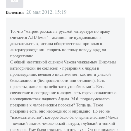
20 мая 2012, 15:19
Валентин
То, что "мэтром рассказа в русской литературе по праву
считается А.П.Чехов" - аксиома, не нуждающаяся в
доказательствах, истина общеизвестная, принятая в
литературоведении, спорить по этому поводу вряд ли
продуктивно.
С общей негативной оценкой Чехова уважаемым Николаем
категорически не согласен! - презрения к людям в
произведениях великого писателя нет, как нет и унылой
безысходности (беспросветности или отчаяния). Есть
просветы, даже когда небо затянуто облаками!.. Есть
сочувствие и сострадание к людям, есть горечь сожаления о
несовершенствах падшего Адама. М.б. подразумевалось
презрение к человеческим порокам? Тогда да. Такое
презрение есть, оно необходимо и оправдано. Но это не
"насмехательство", которое было бы очернительством! Чехов
- великий знаток человеческой натуры, глубокий и тонкий
психолог. Ему были открыты высоты духа. Он поднимался в