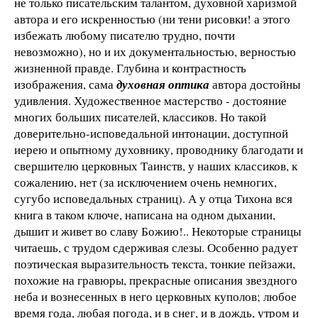
не только писательским талантом, духовной харизмой
автора и его искренностью (ни тени рисовки! а этого
избежать любому писателю трудно, почти
невозможно), но и их документальностью, верностью
жизненной правде. Глубина и контрастность
изображения, сама
духовная оптика
автора достойны
удивления. Художественное мастерство - достояние
многих больших писателей, классиков. Но такой
доверительно-исповедальной интонации, доступной
иерею и опытному духовнику, проводнику благодати и
свершителю церковных Таинств, у наших классиков, к
сожалению, нет (за исключением очень немногих,
сугубо исповедальных страниц). А у отца Тихона вся
книга в таком ключе, написана на одном дыхании,
дышит и живет во славу Божию!.. Некоторые страницы
читаешь, с трудом сдерживая слезы. Особенно радует
поэтическая выразительность текста, тонкие пейзажи,
похожие на гравюры, прекрасные описания звездного
неба и вознесенных в него церковных куполов; любое
время года, любая погода, и в снег, и в дождь, утром и