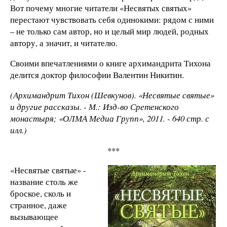
Вот почему многие читатели «Несвятых святых»
перестают чувствовать себя одинокими: рядом с ними
– не только сам автор, но и целый мир людей, родных
автору, а значит, и читателю.
Своими впечатлениями о книге архимандрита Тихона
делится доктор философии Валентин Никитин.
(Архимандрит Тихон (Шевкунов). «Несвятые святые»
и другие рассказы. - М.: Изд-во Сретенского
монастыря; «ОЛМА Медиа Групп», 2011. - 640 стр. с
илл.)
***
«Несвятые святые» -
название столь же
броское, сколь и
странное, даже
вызывающее