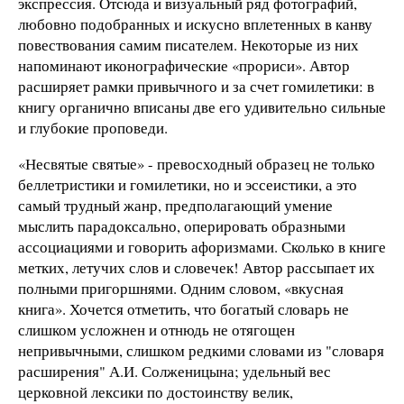
экспрессия. Отсюда и визуальный ряд фотографий,
любовно подобранных и искусно вплетенных в канву
повествования самим писателем. Некоторые из них
напоминают иконографические «прориси». Автор
расширяет рамки привычного и за счет гомилетики: в
книгу органично вписаны две его удивительно сильные
и глубокие проповеди.
«Несвятые святые» - превосходный образец не только
беллетристики и гомилетики, но и эссеистики, а это
самый трудный жанр, предполагающий умение
мыслить парадоксально, оперировать образными
ассоциациями и говорить афоризмами. Сколько в книге
метких, летучих слов и словечек! Автор рассыпает их
полными пригоршнями. Одним словом, «вкусная
книга». Хочется отметить, что богатый словарь не
слишком усложнен и отнюдь не отягощен
непривычными, слишком редкими словами из "словаря
расширения" А.И. Солженицына; удельный вес
церковной лексики по достоинству велик,