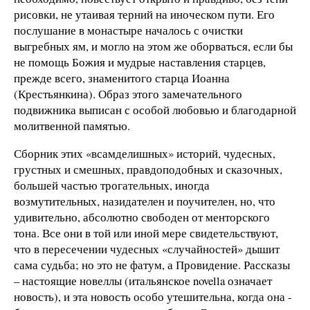
рисовки, не утаивая терний на иноческом пути. Его
послушание в монастыре началось с очистки
выгребных ям, и могло на этом же оборваться, если бы
не помощь Божия и мудрые наставления старцев,
прежде всего, знаменитого старца Иоанна
(Крестьянкина). Образ этого замечательного
подвижника выписан с особой любовью и благодарной
молитвенной памятью.
Сборник этих «всамделишных» историй, чудесных,
грустных и смешных, правдоподобных и сказочных,
большей частью трогательных, иногда
возмутительных, назидателен и поучителен, но, что
удивительно, абсолютно свободен от менторского
тона. Все они в той или иной мере свидетельствуют,
что в пересечении чудесных «случайностей» дышит
сама судьба; но это не фатум, а Провидение. Рассказы
– настоящие новеллы (итальянское novella означает
новость), и эта новость особо утешительна, когда она -