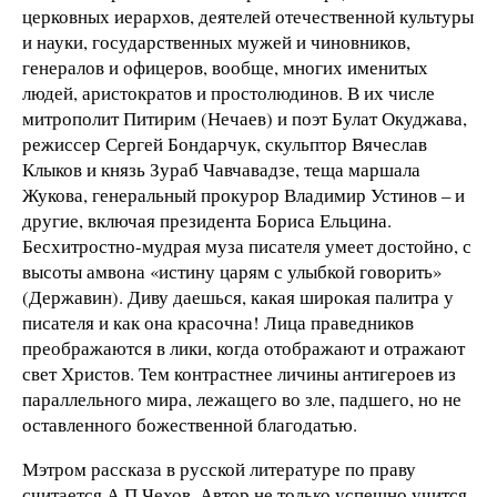
церковных иерархов, деятелей отечественной культуры
и науки, государственных мужей и чиновников,
генералов и офицеров, вообще, многих именитых
людей, аристократов и простолюдинов. В их числе
митрополит Питирим (Нечаев) и поэт Булат Окуджава,
режиссер Сергей Бондарчук, скульптор Вячеслав
Клыков и князь Зураб Чавчавадзе, теща маршала
Жукова, генеральный прокурор Владимир Устинов – и
другие, включая президента Бориса Ельцина.
Бесхитростно-мудрая муза писателя умеет достойно, с
высоты амвона «истину царям с улыбкой говорить»
(Державин). Диву даешься, какая широкая палитра у
писателя и как она красочна! Лица праведников
преображаются в лики, когда отображают и отражают
свет Христов. Тем контрастнее личины антигероев из
параллельного мира, лежащего во зле, падшего, но не
оставленного божественной благодатью.
Мэтром рассказа в русской литературе по праву
считается А.П.Чехов. Автор не только успешно учится