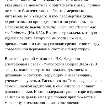
указывать на монастырь и притягивать к нему, причем
не только благочестивых и благонамеренных
читателей, но и каждого, в ком бессмертная душа,
«христианка по природе», кто готов услышать зов
Спасителя:
познаете истину, и истина сделает вас
свободными
(Ин. 8,32). В этом сверхзадача, которую
удалось решить автору по милости Божией,
преодолевая тем самым условное средостение между
современной церковной и светской литературой.
Великий русский мыслитель Н.Ф. Федоров
апеллировал в своей «Философии Общего Дела» («В
защиту знания и веры» называлась рукопись) к
духовным и светским, верующим и неверующим,
ученым и неученым. Рассказы отца Тихона адресованы
самой широкой аудитории, и они никого не оставят
равнодушными. Книга выдержала уже четыре издания,
ее тираж за девять месяцев продаж приближается к
миллиону экземпляров – факт совершенно