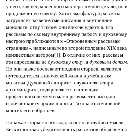
у него, как несравненного мастера точной детали, но и
продолжает его школу. Хотя сама фактура рассказа
затрудняет развернутые описания и внутренние
монологи, отцу Тихону они вполне удаются. Его
рассказы по своему внутреннему пафосу и духовному
настрою приближаются к «Откровенным рассказам
странника», написанным во второй половине XIX века
неизвестным автором
[1]
. В отличие от них, рассказы
эти адресованы не
духовному отцу
, а
духовным детям
.
Но они также воспевают подвиги старцев, являются
путеводителем к иноческой жизни и учебником
молитвы. Духовный авторитет служителя алтаря,
архимандрита, подкрепляется настоящим
профессионализмом и мастерством, что выгодно
отличает книгу архимандрита Тихона от сочинений
многих его собратьев.
Поражает зоркость взгляда, ясность и глубина мысли.
Бесхитростная убедительность рассказов объясняется