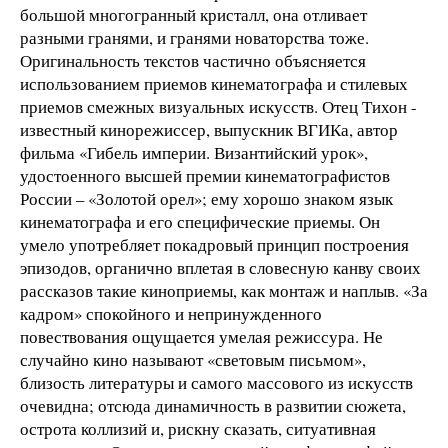
большой многогранный кристалл, она отливает
разными гранями, и гранями новаторства тоже.
Оригинальность текстов частично объясняется
использованием приемов кинематографа и стилевых
приемов смежных визуальных искусств. Отец Тихон -
известный кинорежиссер, выпускник ВГИКа, автор
фильма «Гибель империи. Византийский урок»,
удостоенного высшей премии кинематографистов
России – «Золотой орел»; ему хорошо знаком язык
кинематографа и его специфические приемы. Он
умело употребляет покадровый принцип построения
эпизодов, органично вплетая в словесную канву своих
рассказов такие киноприемы, как монтаж и наплыв. «За
кадром» спокойного и непринужденного
повествования ощущается умелая режиссура. Не
случайно кино называют «световым письмом»,
близость литературы и самого массового из искусств
очевидна; отсюда динамичность в развитии сюжета,
острота коллизий и, рискну сказать, ситуативная