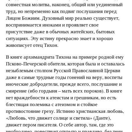
совместная молитва, наконец, общий или уединенный
труд, но непременно как подвиг послушания перед
Лицом Божиим. Духовный мир реально существует,
воспринимается иноками и проявляет свое
присутствие даже в обычных житейских, бытовых
ситуациях. Эту истину прекрасно знает и хорошо
живописует отец Тихон.
В книге архимандрита Тихона на примере родной ему
Псково-Печерской обители, которая была и оставалась
незыблемым столпом Русской Православной Церкви
даже в самые трудные годы гонений на веру, воспеты
иноческие добродетели, прежде всего, послушание и
смирение (ибо гордыня – мать всех пороков). В книге
нет враждебности к атеистам и грешникам, но есть
блестящая полемика с атеизмом и стойкое
противостояние греху. Истинно христианская любовь,
«Любовь, что движет солнце и светила» (Данте),
движет пером писателя. О себе автор, там, где это
необходимо, повествует открыто и правдиво, без тени